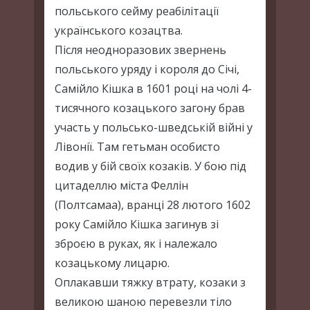
польського сейму реабілітації
українського козацтва.
Після неодноразових звернень
польського уряду і короля до Січі,
Самійло Кішка в 1601 році на чолі 4-
тисячного козацького загону брав
участь у польсько-шведській війні у
Лівонії. Там гетьман особисто
водив у бій своїх козаків. У бою під
цитаделлю міста Феллін
(Полтсамаа), вранці 28 лютого 1602
року Самійло Кішка загинув зі
зброєю в руках, як і належало
козацькому лицарю.
Оплакавши тяжку втрату, козаки з
великою шаною перевезли тіло