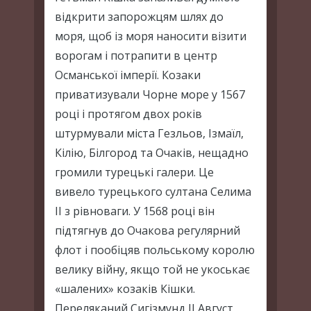
відкрити запорожцям шлях до
моря, щоб із моря наносити візити
ворогам і потрапити в центр
Османської імперії. Козаки
приватизували Чорне море у 1567
році і протягом двох років
штурмували міста Гезльов, Ізмаїл,
Кілію, Білгород та Очаків, нещадно
громили турецькі галери. Це
вивело турецького султана Селима
ІІ з рівноваги. У 1568 році він
підтягнув до Очакова регулярний
флот і пообіцяв польському королю
велику війну, якщо той не укоськає
«шалених» козаків Кішки.
Переляканий Сигізмунд II Август