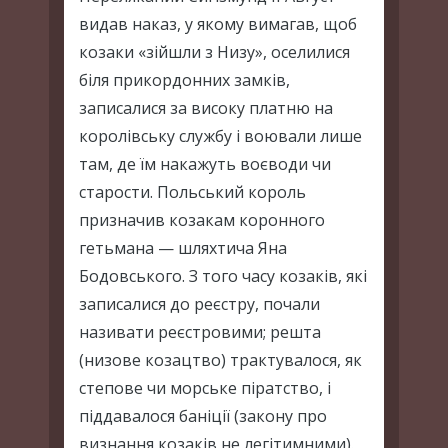
видав наказ, у якому вимагав, щоб
козаки «зійшли з Низу», оселилися
біля прикордонних замків,
записалися за високу платню на
королівську службу і воювали лише
там, де їм накажуть воєводи чи
старости. Польський король
призначив козакам коронного
гетьмана — шляхтича Яна
Бодовського. З того часу козаків, які
записалися до реєстру, почали
називати реєстровими; решта
(низове козацтво) трактувалося, як
степове чи морське піратство, і
піддавалося баніції (закону про
визнання козаків не легітимними).