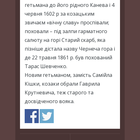
гетьмана до його рідного Канева і 4
червня 1602 р за козацьким
звичаєм «вічну славу» проспівали;
поховали – під залпи гарматного
салюту на горі Старий скарб, яка
пізніше дістала назву Чернеча гора і
де 22 травня 1861 р. був похований
Тарас Шевченко.
Новим гетьманом, замість Самійла
Кішки, козаки обрали Гаврила
Крутневича, теж старого та
досвідченого вояка.