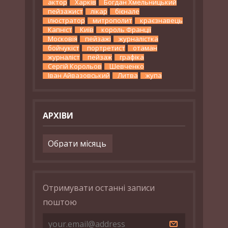
актор
Харків
Богдан Хмельницький
пейзажист
лікар
бієнале
ілюстратор
митрополит
краєзнавець
Капніст
Київ
король Франції
Московія
пейзажі
журналістка
бойчукіст
портретист
отаман
журналіст
пейзаж
графіка
Сергій Корольов
Шевченко
Іван Айвазовський
Литва
жупа
АРХІВИ
Архіви
Отримувати останні записи
поштою