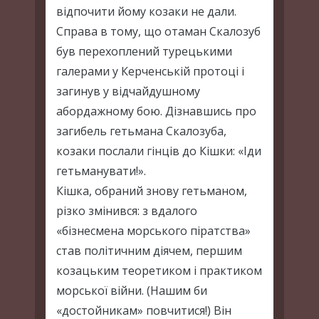
відпочити йому козаки не дали.
Справа в тому, що отаман Скалозуб
був перехоплений турецькими
галерами у Керченській протоці і
загинув у відчайдушному
абордажному бою. Дізнавшись про
загибель гетьмана Скалозуба,
козаки послали гінців до Кішки: «Іди
гетьманувати!».
Кішка, обраний знову гетьманом,
різко змінився: з вдалого
«бізнесмена морського піратства»
став політичним діячем, першим
козацьким теоретиком і практиком
морської війни. (Нашим би
«достойникам» повчитися!) Він