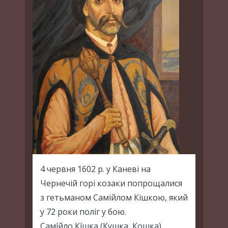
4 червня 1602 р. у Каневі на
Чернечій горі козаки попрощалися
з гетьманом Самійлом Кішкою, який
у 72 роки поліг у бою.
Самі́йло Кі́шка (Кушка, Кошка)