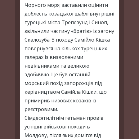
Чорного моря; заставили оцінити
доблесть козацької шаблі внутрішні
турецькі міста Трепезунд і Синоп,
звільнили частину «братів» із загону
Скалозуба. З походу Самійло Кішка
повернувся на кількох турецьких
галерах із визволеними
невільниками та великою
здобиччю. Це був останній
морський похід запорожців під
керівництвом Самійла Кішки, що
примирив низових козаків із
реєстровими.
Сімдесятилітнім гетьман провів
успішні військові походи в
Молдову, після яких домігся від