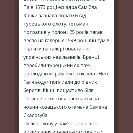
Та в 1573 році ескадра Самійла
Кішки зазнала поразки від
турецького флоту, гетьман
потрапив у полон і 25 років тягав
весло на галері. У 1599 році він зумів
підняти на галері повстання
українських невільників. Бранці
перебили турецький екіпаж,
оволоділи кораблем і з піснею «Несе
Галя воду» попливли до рідних
берегів. Кішці пощастило біля
Тендрівської коси наскочити на
човни козацького отамана Семена
Скалозуба.
Після полону у пам’ять про своє
визволення з турецького полону