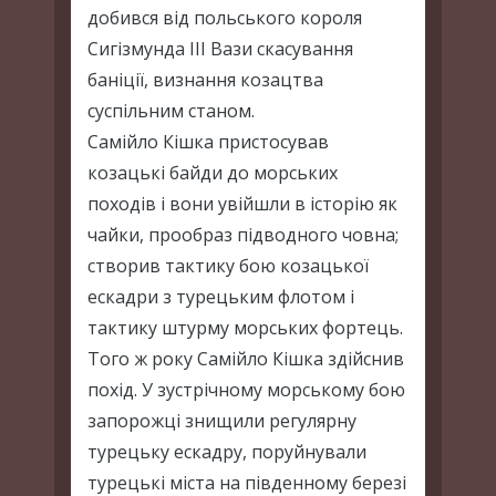
добився від польського короля
Сигізмунда ІІІ Вази скасування
баніції, визнання козацтва
суспільним станом.
Самійло Кішка пристосував
козацькі байди до морських
походів і вони увійшли в історію як
чайки, прообраз підводного човна;
створив тактику бою козацької
ескадри з турецьким флотом і
тактику штурму морських фортець.
Того ж року Самійло Кішка здійснив
похід. У зустрічному морському бою
запорожці знищили регулярну
турецьку ескадру, поруйнували
турецькі міста на південному березі