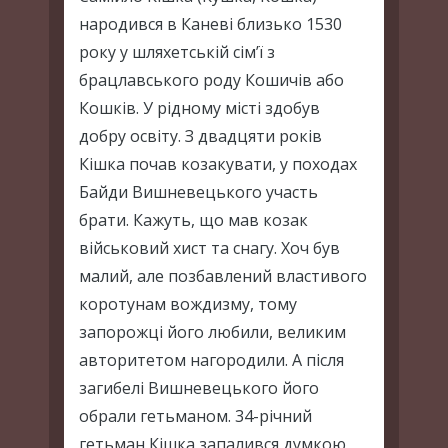
народився в Каневі близько 1530
року у шляхетській сім’ї з
брацлавського роду Кошичів або
Кошків. У рідному місті здобув
добру освіту. З двадцяти років
Кішка почав козакувати, у походах
Байди Вишневецького участь
брати. Кажуть, що мав козак
військовий хист та снагу. Хоч був
малий, але позбавлений властивого
коротунам вождизму, тому
запорожці його любили, великим
авторитетом нагородили. А після
загибелі Вишневецького його
обрали гетьманом. 34-річний
гетьман Кішка запалився думкою