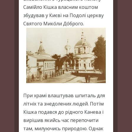
Самійло Кішка власним коштом
збудував у Києві на Подолі церкву
Святого Мико́ли До́брого.
При храмі влаштував шпиталь для
літніх та знедолених людей. Потім
Кішка подався до рідного Канева і
вирішив якийсь час перепочити
там, милуючись природою. Однак