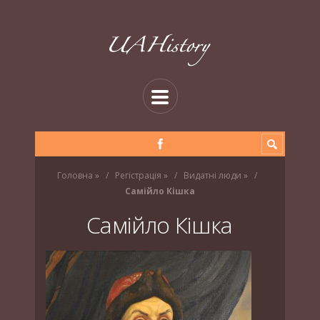
Головна
»
Регістрація
»
Видатні люди
»
Самійло Кішка
Самійло Кішка