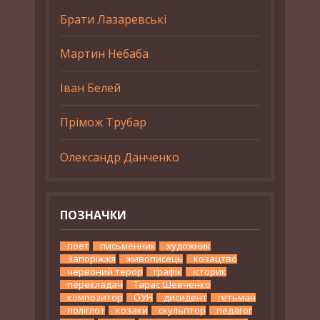
Брати Лазаревські
Мартин Небаба
Іван Белей
Прімож Трубар
Олександр Данченко
ПОЗНАЧКИ
поет
письменник
художник
Запоріжжя
живописець
козацтво
червоний терор
графік
історик
перекладач
Тарас Шевченко
композитор
ОУН
дисидент
гетьман
поліглот
козаки
скульптор
педагог