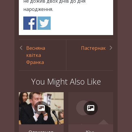
не дожив двох днів до дня
народження.
Весняна
Пастернак
квітка
Франка
You Might Also Like