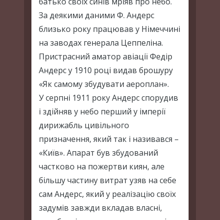
батько своїх синів мріяв про небо.
За деякими даними Ф. Андерс
близько року працював у Німеччині
на заводах генерала Цеппеліна.
Пристрасний аматор авіації Федір
Андерс у 1910 році видав брошуру
«Як самому збудувати аероплан».
У серпні 1911 року Андерс спорудив
і здійняв у небо перший у імперії
дирижабль цивільного
призначення, який так і називався –
«Київ». Апарат був збудований
частково на пожертви киян, але
більшу частину витрат узяв на себе
сам Андерс, який у реалізацію своїх
задумів завжди вкладав власні,