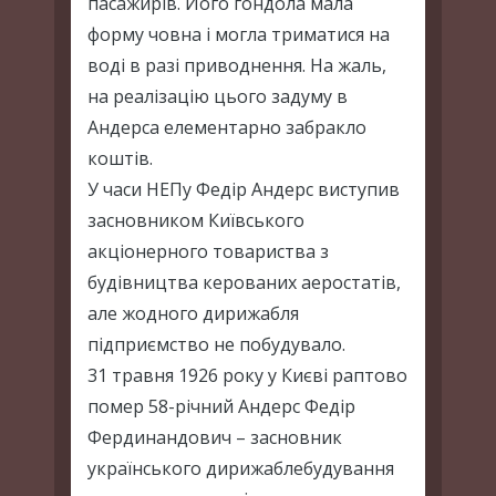
пасажирів. Його гондола мала
форму човна і могла триматися на
воді в разі приводнення. На жаль,
на реалізацію цього задуму в
Андерса елементарно забракло
коштів.
У часи НЕПу Федір Андерс виступив
засновником Київського
акціонерного товариства з
будівництва керованих аеростатів,
але жодного дирижабля
підприємство не побудувало.
31 травня 1926 року у Києві раптово
помер 58-річний Андерс Федір
Фердинандович – засновник
українського дирижаблебудування