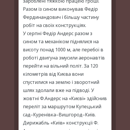
зароблені тяжкою працею гроші.
Разом із сином виконував Федір
Фердинандович і більшу частину
робіт на своїх конструкціях.
У серпні Федір Андерс разом з
сином та механіком піднялися на
висоту понад 1000 м, але перебої в
роботі двигуна змусили аеронавтів
перейти на вільний політ. За 120
кілометрів від Києва вони
спустилися на землю і зворотний
шлях здолали вже на підводі. У
жовтні Ф.Андерс на «Києві» здійснив
переліт за маршрутом Купецький
сад–Куренівка–Вишгород–Київ.
Дирижабль «Київ» конструкції Ф.