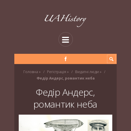
Головна
»
Регістрація
»
Видатні люди
»
Федір Андерс, романтик неба
Федір Андерс,
романтик неба