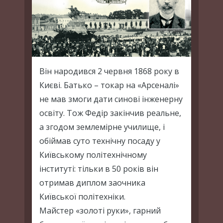
Він народився 2 червня 1868 року в
Києві. Батько – токар на «Арсеналі»
не мав змоги дати синові інженерну
освіту. Тож Федір закінчив реальне,
а згодом землемірне училище, і
обіймав суто технічну посаду у
Київському політехнічному
інституті: тільки в 50 років він
отримав диплом заочника
Київської політехніки.
Майстер «золоті руки», гарний