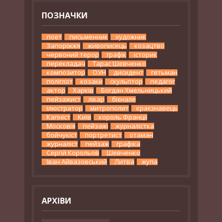
ПОЗНАЧКИ
поет
письменник
художник
Запоріжжя
живописець
козацтво
червоний терор
графік
історик
перекладач
Тарас Шевченко
композитор
ОУН
дисидент
гетьман
поліглот
козаки
скульптор
педагог
актор
Харків
Богдан Хмельницький
пейзажист
лікар
бієнале
ілюстратор
митрополит
краєзнавець
Капніст
Київ
король Франції
Московія
пейзажі
журналістка
бойчукіст
портретист
отаман
журналіст
пейзаж
графіка
Сергій Корольов
Шевченко
Іван Айвазовський
Литва
жупа
АРХІВИ