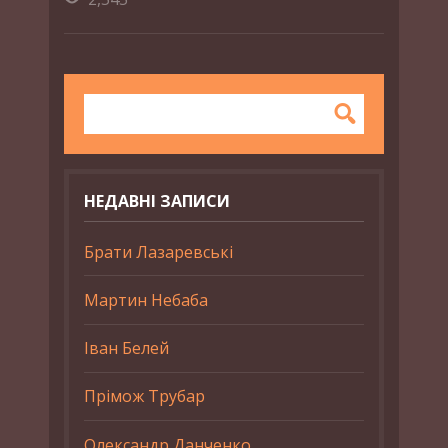
НЕДАВНІ ЗАПИСИ
Брати Лазаревські
Мартин Небаба
Іван Белей
Прімож Трубар
Олександр Данченко