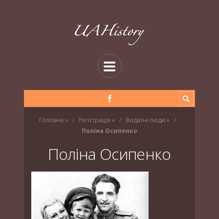
Головна
»
Регістрація
»
Видатні люди
»
Поліна Осипенко
Поліна Осипенко