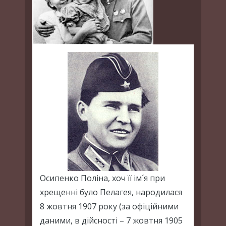
Осипенко Поліна, хоч її ім´я при
хрещенні було Пелагея, народилася
8 жовтня 1907 року (за офіційними
даними, в дійсності – 7 жовтня 1905