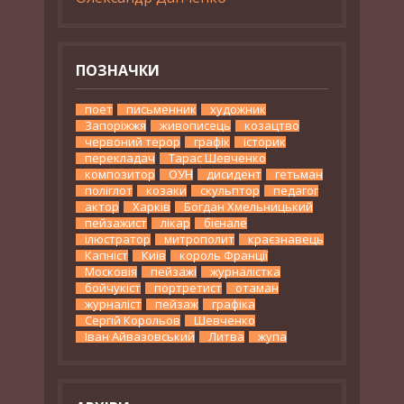
ПОЗНАЧКИ
поет
письменник
художник
Запоріжжя
живописець
козацтво
червоний терор
графік
історик
перекладач
Тарас Шевченко
композитор
ОУН
дисидент
гетьман
поліглот
козаки
скульптор
педагог
актор
Харків
Богдан Хмельницький
пейзажист
лікар
бієнале
ілюстратор
митрополит
краєзнавець
Капніст
Київ
король Франції
Московія
пейзажі
журналістка
бойчукіст
портретист
отаман
журналіст
пейзаж
графіка
Сергій Корольов
Шевченко
Іван Айвазовський
Литва
жупа