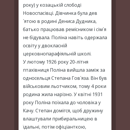
року) у козацькій слободі
Новоспасівці. Дівчинка була дев
´ятою в родині Дениса Дудника,
батько працював ремісником і сім´я
не бідувала. Поліна навіть одержала
освіту у двокласній
церковнопарафіяльній школі.
У лютому 1926 року 20-літня
птахівниця Поліна вийшла заміж за
односельця Степана Гов´яза. Він був
військовим льотчиком, тому 4 роки
родина жила нарізно. У квітні 1931
року Поліна поїхала до чоловіка у
Качу. Степан домігся, щоб дружину
влаштували прибиральницею в
їдальні, потім офіціанткою,