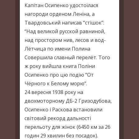
Капітан Осипенко удостоїлася
нагороди орденом Леніна, а
Твардовський написав “стішок”:
“Над великой русской равниной,
над простором нив, лесов и вод-
Лётчица по имени Полина
Совершила славный перелёт. Того
ж року вийшла книга Поліни
Осипенко про цю подію “От
Чёрного к Белому морю”.
24 вересня 1938 року на
двохмоторному ДБ-2 Гризодубова,
Осипенко і Раскова встановили
світовий рекорд дальності
перельоту для жінок (6450 км за 26
годин 29 хвилин без посадок).