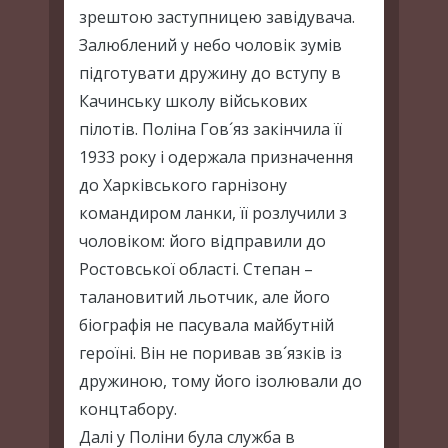
зрештою заступницею завідувача.
Залюблений у небо чоловік зумів
підготувати дружину до вступу в
Качинську школу військових
пілотів. Поліна Гов´яз закінчила її
1933 року і одержала призначення
до Харківського гарнізону
командиром ланки, її розлучили з
чоловіком: його відправили до
Ростовської області. Степан –
талановитий льотчик, але його
біографія не пасувала майбутній
героїні. Він не поривав зв´язків із
дружиною, тому його ізолювали до
концтабору.
Далі у Поліни була служба в