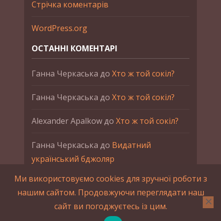
Стрічка коментарів
WordPress.org
ОСТАННІ КОМЕНТАРІ
Ганна Черкаська
до
Хто ж той сокіл?
Ганна Черкаська
до
Хто ж той сокіл?
Alexander Apalkow
до
Хто ж той сокіл?
Ганна Черкаська
до
Видатний
український бджоляр
Ми використовуємо cookies для зручної роботи з
Ганна Черкаська
до
Петро Франко
нашим сайтом. Продовжуючи переглядати наш
сайт ви погоджуєтесь із цим.
2015-2023 © UAHistory Всі права застережено.
При використанні матеріалів сайта обов'язкове