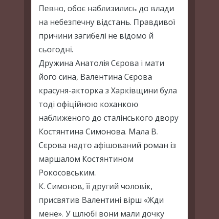
Певно, обоє наблизились до влади
на небезпечну відстань. Правдивої
причини загибелі не відомо й
сьогодні.
Дружина Анатолія Сєрова і мати
його сина, Валентина Сєрова
красуня-акторка з Харківщини була
тоді офіційною коханкою
наближеного до сталінського двору
Костянтина Симонова. Мала В.
Сєрова надто афішований роман із
маршалом Костянтином
Рокосовським.
К. Симонов, її другий чоловік,
присвятив Валентині вірш «Жди
мене». У шлюбі вони мали дочку