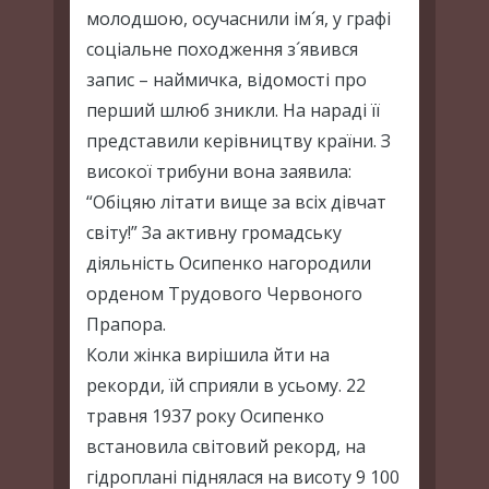
молодшою, осучаснили ім´я, у графі
соціальне походження з´явився
запис – наймичка, відомості про
перший шлюб зникли. На нараді її
представили керівництву країни. З
високої трибуни вона заявила:
“Обіцяю літати вище за всіх дівчат
світу!” За активну громадську
діяльність Осипенко нагородили
орденом Трудового Червоного
Прапора.
Коли жінка вирішила йти на
рекорди, їй сприяли в усьому. 22
травня 1937 року Осипенко
встановила світовий рекорд, на
гідроплані піднялася на висоту 9 100