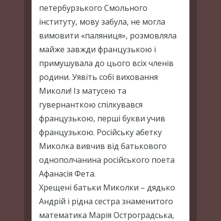
петербурзького Смольного
інституту, мову забула, не могла
вимовити «паляниця», розмовляла
майже завжди французькою і
примушувала до цього всіх членів
родини. Уявіть собі виховання
Миколи! Із матусею та
гувернанткою спілкувався
французькою, перші букви учив
французькою. Російську абетку
Миколка вивчив від батькового
однополчанина російського поета
Афанасія Фета.
Хрещені батьки Миколки – дядько
Андрій і рідна сестра знаменитого
математика Марія Остроградська,