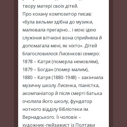
твору матері своїх дітей.
Про кохану композитор писав:
«була вельми здібна до музики,
малювала прегарно… і мою ідею
служіння вітчизні вона сприйняла й
допомагала мені, як ніхто». Дітей
благословилося Лисенкові семеро:
1878 – Катря (померла немовлям),
1879 – Богдан (помер малим),
1880 – Катря (1880-1948) – закінчила
музичну школу Лисенка, піаністка,
акомпаніатор й після смерті батька
очолила його школу, фундатор
нотного відділу бібліотеки ім.
Вернадського. Її чоловік –
художник-пейзажист із Полтави