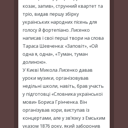
козак, запив», струнний квартет та
тріо, видав першу збірку
українських народних пісень для
голосу й фортепіано. Лисенко
написав і свої перші твори на слова
Тараса Шевченка: «Заповіт», «Ой
одна я, одна», «Туман, туман
долиною».
У Києві Микола Лисенко давав
уроки музики, організовував
недільні школи, навіть, брав участь
у підготовці «Словника української
мови» Бориса Грінченка. Він
організував хори, виступав із
концертами, але у зв’язку з Емським
указом 1876 року, який заборонив