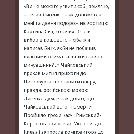
«Ви не можете уявити собі, земляче,
– писав Лисенко, – як допомогла
мені та давня подорож на Хортицю.
Картина Січі, козачих зборів,
виборів кошового – хіба ж я
написав би їх, якби не побачив
власними очима залишки славної
минувшини?…» Чайковський
прохав митця приїхати до
Петербурга і поставити оперу,
правда, російською мовою.
Лисенко думав так довго, що
Чайковський встиг померти.
Пройшло трохи часу і Римський-
Корсаков приїхав до України, до
Києва і запросив композитора до