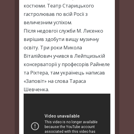
костюми. Театр Старицького
гастролював по всій Росії з
величезним успіхом.
Після недовгої служби М. Лисенко
вирішив здобути вищу музичну
освіту. Три роки Микола
Віталійович учився в Лейпцизькій
консерваторії у професорів Райнеле
та Ріхтера, там українець написав
«Заповіт» на слова Тараса
Шевченка.