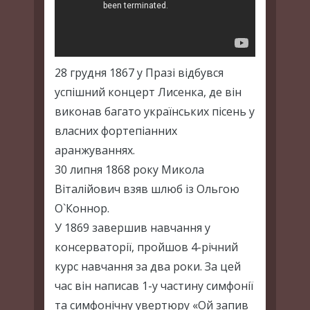
28 грудня 1867 у Празі відбувся
успішний концерт Лисенка, де він
виконав багато українських пісень у
власних фортепіанних
аранжуваннях.
30 липня 1868 року Микола
Віталійович взяв шлюб із Ольгою
О`Коннор.
У 1869 завершив навчання у
консерваторії, пройшов 4-річний
курс навчання за два роки. За цей
час він написав 1-у частину симфонії
та симфонічну увертюру «Ой запив