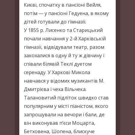
Києві, спочатку в пансіоні Вейля,
потім — у пансіоні Гедуена, в якому
дітей готували до гімназії.
У 1855 р. Лисенко та Старицький
почали навчання у 2-й Харківській
гімназії, відвідували театр, разом
закохалися в одну й ту ж дівчину і
співали білявій Теклі дуетом
серенаду. У Харкові Микола
навчався у відомих музикантів М.
Дмитрієва і чеха Вільчека.
Талановитий підліток швидко став
популярним у місті піаністом, якого
запрошували на вечори і бали, де
він виконував п’єси Моцарта,
Бетховена, Шопена, блискуче