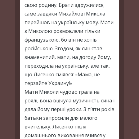
свою родину. Брати здружилися,
саме завдяки Михайлові Микола
перейшов на українську мову. Мати
з Миколою розмовляли тільки
французькою, бо він не хотів
російською. Згодом, як син став
знаменитий, мати, на догоду йому,
переходила на українську, але так,
що Лисенко сміявся: «Мама, не
терзайте Украину!»
Мати Миколи чудово грала на
роялі, вона відчула музичність сина і
дала йому перші уроки. З п’яти років
батьки запросили для малого
вчительку. Лисенко після
домашнього виховання вчився у