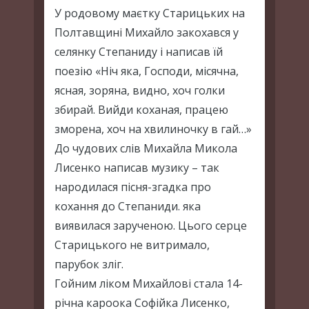
У родовому маєтку Старицьких на
Полтавщині Михайло закохався у
селянку Степаниду і написав їй
поезію «Ніч яка, Господи, місячна,
ясная, зоряна, видно, хоч голки
збирай. Вийди коханая, працею
зморена, хоч на хвилиночку в гай…»
До чудових слів Михайла Микола
Лисенко написав музику – так
народилася пісня-згадка про
кохання до Степаниди. яка
виявилася зарученою. Цього серце
Старицького не витримало,
парубок зліг.
Гойним ліком Михайлові стала 14-
річна кароока Софійка Лисенко,