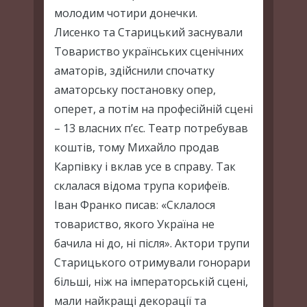
молодим чотири донечки.
Лисенко та Старицький заснували
Товариство українських сценічних
аматорів, здійснили спочатку
аматорську постановку опер,
оперет, а потім на професійній сцені
– 13 власних п’єс. Театр потребував
коштів, тому Михайло продав
Карпівку і вклав усе в справу. Так
склалася відома трупа корифеїв.
Іван Франко писав: «Склалося
товариство, якого Україна не
бачила ні до, ні після». Актори трупи
Старицького отримували гонорари
більші, ніж на імператорській сцені,
мали найкращі декорації та