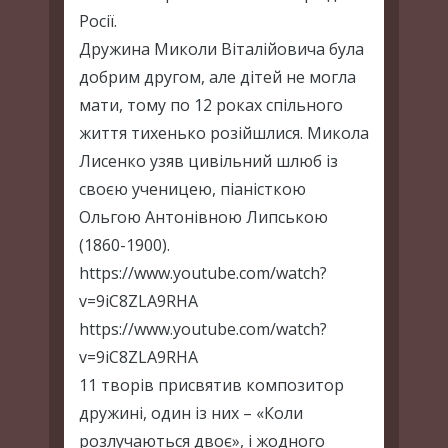
Росії.
Дружина Миколи Віталійовича була
добрим другом, але дітей не могла
мати, тому по 12 роках спільного
життя тихенько розійшлися. Микола
Лисенко узяв цивільний шлюб із
своєю ученицею, піаністкою
Ольгою Антонівною Липською
(1860-1900).
https://www.youtube.com/watch?
v=9iC8ZLA9RHA
https://www.youtube.com/watch?
v=9iC8ZLA9RHA
11 творів присвятив композитор
дружині, один із них – «Коли
розлучаються двоє», і жодного