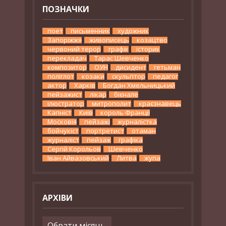
ПОЗНАЧКИ
поет
письменник
художник
Запоріжжя
живописець
козацтво
червоний терор
графік
історик
перекладач
Тарас Шевченко
композитор
ОУН
дисидент
гетьман
поліглот
козаки
скульптор
педагог
актор
Харків
Богдан Хмельницький
пейзажист
лікар
бієнале
ілюстратор
митрополит
краєзнавець
Капніст
Київ
король Франції
Московія
пейзажі
журналістка
бойчукіст
портретист
отаман
журналіст
пейзаж
графіка
Сергій Корольов
Шевченко
Іван Айвазовський
Литва
жупа
АРХІВИ
Архіви