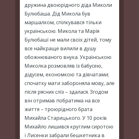
дружина двоюрідного діда Миколи
Булюбаша. Дід Микола був
маршалком, спілкувався тільки
українською. Микола та Марія
Булюбаші не мали своїх дітей, тому
все найкраще вилили в душу
обожнюваного внука. Українською
Миколка розмовляв із бабусею,
дідусем, економкою та дівчатами;
спочатку мати забороняла мову, але
після рясних сліз – здалася. Згодом
він отримав побратима на все
життя – троюрідного брата
Михайла Старицького. У 10 років
Михайло лишився круглим сиротою
і Лисенки забрали бешкетника в