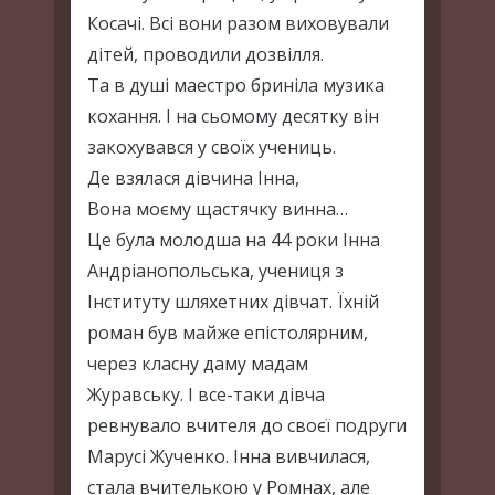
Косачі. Всі вони разом виховували
дітей, проводили дозвілля.
Та в душі маестро бриніла музика
кохання. І на сьомому десятку він
закохувався у своїх учениць.
Де взялася дівчина Інна,
Вона моєму щастячку винна…
Це була молодша на 44 роки Інна
Андріанопольська, учениця з
Інституту шляхетних дівчат. Їхній
роман був майже епістолярним,
через класну даму мадам
Журавську. І все-таки дівча
ревнувало вчителя до своєї подруги
Марусі Жученко. Інна вивчилася,
стала вчителькою у Ромнах, але