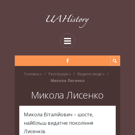
Головна
»
Регістрація
»
Видатні люди
»
Микола Лисенко
Микола Лисенко
Микола Віталійович – шосте,
найбільш видатне покоління
Лисенків.