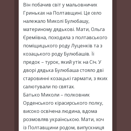
Він побачив світ у мальовничих
Гриньках на Полтавщині. Це село
належало Миколі Булюбашу,
материному дядькові. Мати, Ольга
Єреміївна, походила з полтавського
поміщицького роду Луценків та з
козацького роду Булюбашів. Її
предок – турок, який утік на Січ. У
дворі дядька Булюбаша стояло дві
старовинні козацькі гармати, з яких
салютували по святах.
Батько Миколи – полковник
Орденського кірасирського полку,
високо освічена людина, вдома
розмовляв українською. Мати, хоч
із Полтавщини родом, випускниця