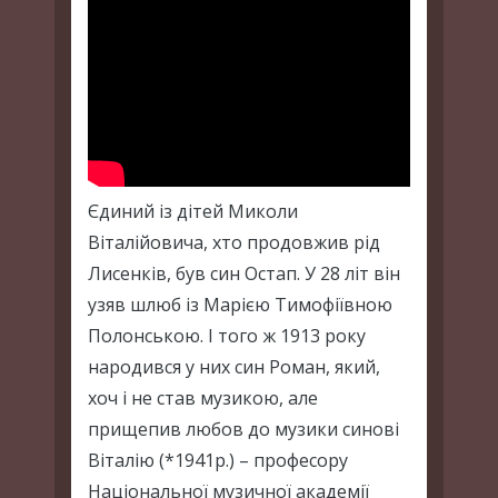
Єдиний із дітей Миколи
Віталійовича, хто продовжив рід
Лисенків, був син Остап. У 28 літ він
узяв шлюб із Марією Тимофіївною
Полонською. І того ж 1913 року
народився у них син Роман, який,
хоч і не став музикою, але
прищепив любов до музики синові
Віталію (*1941р.) – професору
Національної музичної академії