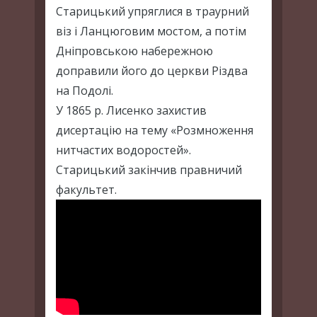
Старицький упряглися в траурний
віз і Ланцюговим мостом, а потім
Дніпровською набережною
доправили його до церкви Різдва
на Подолі.
У 1865 р. Лисенко захистив
дисертацію на тему «Розмноження
нитчастих водоростей».
Старицький закінчив правничий
факультет.