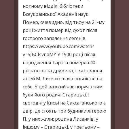
нотному відділі бібліотеки
Всеукраїнської Академії наук.
Помер, очевидно, від тифу на 21-му
році життя помер від сухот після
гострого запалення легенів.
https://www.youtube.com/watch?
v=5JBCIsvndMY У 1900 році після
народження Тараса померла 40-
річна кохана дружина, і виховання
дітей М. Лисенко взяв повністю на
себе. У цей важкий час поруч з ним
були його родичі Старицькі. І
сьогодні у Києві на Саксаганського є
двір, де стоять три будинки літерою
П, у них жили: родина Лисенків, у
іншому – Старицькі, у третьому –