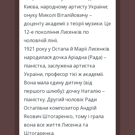
Києва, народному артисту України;
онуку Миколі Віталійовичу –
доценту академії з теорії музики. Це
12-е покоління Лисенків по
чоловічій лінії.
1921 року у Остапа й Марії Лисенків
народилася дочка Аріадна (Рада) –
піаністка, заслужена артистка
України, професор тієї ж академії.
Вона мала єдину дитину (від
першого шлюбу): дочку Наталію –
піаністку. Другий чоловік Ради
Остапівни композитор Андрій
Якович Штогаренко, тому і грала
вона все життя Лисенка та
Штогаренка.