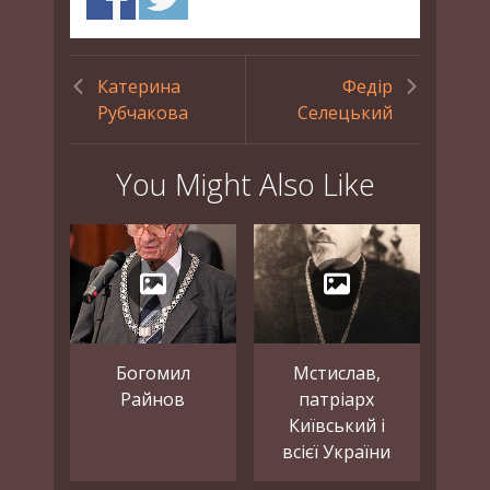
Катерина
Федір
Рубчакова
Селецький
You Might Also Like
Богомил
Мстислав,
Райнов
патріарх
Київський і
всієї України