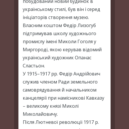
побудований новий будинок в
українському стилі, був він і серед
ініціаторів створення музею.
Власним коштом Федір Лизогуб
підтримував школу художнього
промислу імені Миколи Гоголя у
Миргороді, якою керував відомий
український художник Опанас
Сластьон.
У 1915–1917 рр. Федір Андрійович
служив членом Ради земельного
самоврядування й начальником
канцелярії при намісникові Кавказу
– великому князі Миколі
Миколайовичу.
Після Лютневої революції 1917 р.