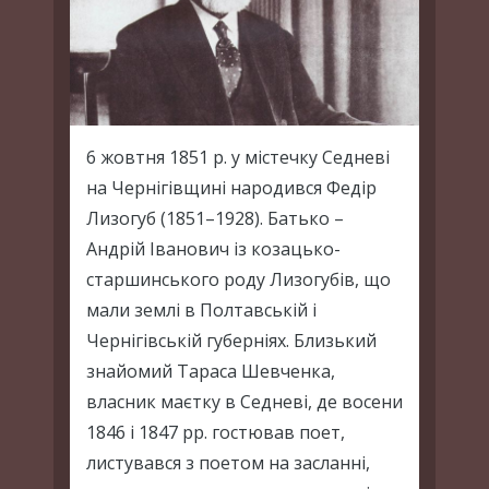
6 жовтня 1851 р. у містечку Седневі
на Чернігівщині народився Федір
Лизогуб (1851–1928). Батько –
Андрій Іванович із козацько-
старшинського роду Лизогубів, що
мали землі в Полтавській і
Чернігівській губерніях. Близький
знайомий Тараса Шевченка,
власник маєтку в Седневі, де восени
1846 і 1847 рр. гостював поет,
листувався з поетом на засланні,