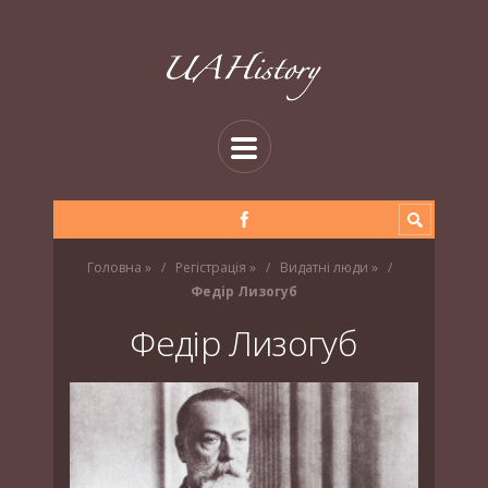
Головна
»
Регістрація
»
Видатні люди
»
Федір Лизогуб
Федір Лизогуб