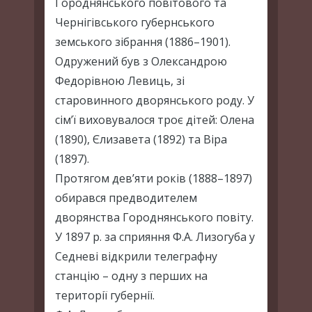
Городнянського повітового та
Чернігівського губернського
земського зібрання (1886–1901).
Одружений був з Олександрою
Федорівною Левиць, зі
старовинного дворянського роду. У
сім’ї виховувалося троє дітей: Олена
(1890), Єлизавета (1892) та Віра
(1897).
Протягом дев’яти років (1888–1897)
обирався предводителем
дворянства Городнянського повіту.
У 1897 р. за сприяння Ф.А. Лизогуба у
Седневі відкрили телеграфну
станцію – одну з перших на
території губернії.