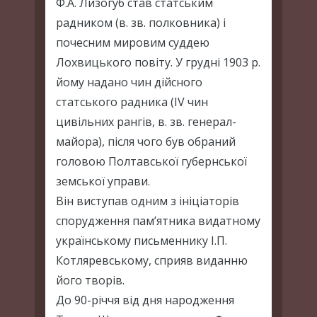
Ф.А. Лизогуб став статським
радником (в. зв. полковника) і
почесним мировим суддею
Лохвицького повіту. У грудні 1903 р.
йому надано чин дійсного
статського радника (ІV чин
цивільних рангів, в. зв. генерал-
майора), після чого був обраний
головою Полтавської губернської
земської управи.
Він виступав одним з ініціаторів
спорудження пам’ятника видатному
українському письменнику І.П.
Котляревському, сприяв виданню
його творів.
До 90-річчя від дня народження