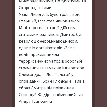
Милорадовичами, Полуботками та
Скоропадськими.
У сім’ї Лизогубів було троє дітей.
Старший, Ілля став чиновником
Міністерства юстиції, дійсним
статським радником. Дмитро був
революціонером-народником,
одним із організаторів «Землі і
волі», прихильником
терористичних методів боротьби,
страчений за замах на імператора
Олександра ІІ. Лев Толстой у
оповіданні «Боже і людське» вивів
образ Дмитра під прізвищем
Синьогуб. Федір – найменший син
Андрія Івановича.