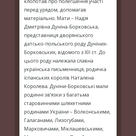
клопотав про полегшення участі
перед урядом, допомагав
матеріально. Мати – Надія
Дмитрівна Дуніна-Борковська,
представниця дворянського
датсько-польського роду Дуніних-
Борковських, відомого з ХІІ ст. До
цього роду належала славна
українська письменниця, родичка
іспанських королів Наталена
Королева. Дуніни-Борковські мали
родинні зв’язки з багатьма
старовинними шляхетними
родинами України – Волконськими,
Галаганами, Лизогубами,
Марковичами, Міклашевськими,