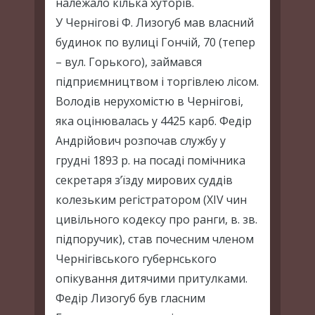
належало кілька хуторів.
У Чернігові Ф. Лизогуб мав власний
будинок по вулиці Гончій, 70 (тепер
– вул. Горького), займався
підприємництвом і торгівлею лісом.
Володів нерухомістю в Чернігові,
яка оцінювалась у 4425 карб. Федір
Андрійович розпочав службу у
грудні 1893 р. на посаді помічника
секретаря з’їзду мирових суддів
колезьким регістратором (ХІV чин
цивільного кодексу про ранги, в. зв.
підпоручик), став почесним членом
Чернігівського губернського
опікування дитячими притулками.
Федір Лизогуб був гласним