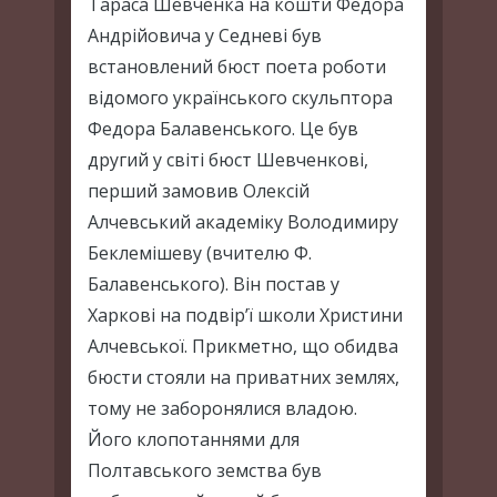
Тараса Шевченка на кошти Федора
Андрійовича у Седневі був
встановлений бюст поета роботи
відомого українського скульптора
Федора Балавенського. Це був
другий у світі бюст Шевченкові,
перший замовив Олексій
Алчевський академіку Володимиру
Беклемішеву (вчителю Ф.
Балавенського). Він постав у
Харкові на подвір’ї школи Христини
Алчевської. Прикметно, що обидва
бюсти стояли на приватних землях,
тому не заборонялися владою.
Його клопотаннями для
Полтавського земства був