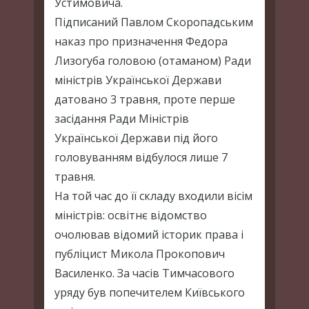
Устимовича.
Підписаний Павлом Скоропадським
наказ про призначення Федора
Лизогуба головою (отаманом) Ради
міністрів Української Держави
датовано 3 травня, проте перше
засідання Ради Міністрів
Української Держави під його
головуванням відбулося лише 7
травня.
На той час до її складу входили вісім
міністрів: освітнє відомство
очолював відомий історик права і
публіцист Микола Прокопович
Василенко. За часів Тимчасового
уряду був попечителем Київського