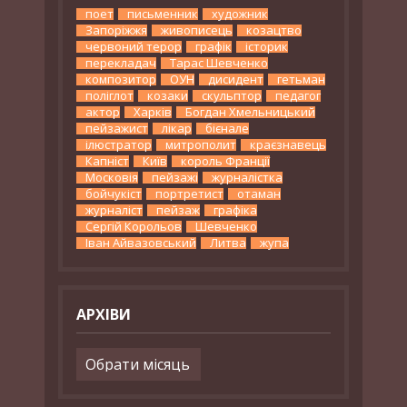
поет
письменник
художник
Запоріжжя
живописець
козацтво
червоний терор
графік
історик
перекладач
Тарас Шевченко
композитор
ОУН
дисидент
гетьман
поліглот
козаки
скульптор
педагог
актор
Харків
Богдан Хмельницький
пейзажист
лікар
бієнале
ілюстратор
митрополит
краєзнавець
Капніст
Київ
король Франції
Московія
пейзажі
журналістка
бойчукіст
портретист
отаман
журналіст
пейзаж
графіка
Сергій Корольов
Шевченко
Іван Айвазовський
Литва
жупа
АРХІВИ
Архіви