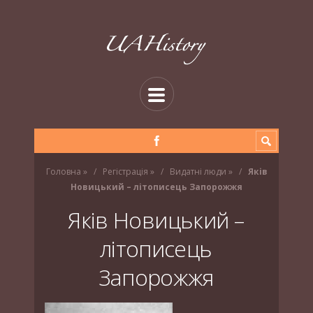
Головна
»
Регістрація
»
Видатні люди
»
Яків
Новицький – літописець Запорожжя
Яків Новицький –
літописець
Запорожжя