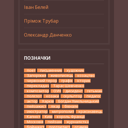
Іван Белей
Прімож Трубар
Олександр Данченко
ПОЗНАЧКИ
поет
письменник
художник
Запоріжжя
живописець
козацтво
червоний терор
графік
історик
перекладач
Тарас Шевченко
композитор
ОУН
дисидент
гетьман
поліглот
козаки
скульптор
педагог
актор
Харків
Богдан Хмельницький
пейзажист
лікар
бієнале
ілюстратор
митрополит
краєзнавець
Капніст
Київ
король Франції
Московія
пейзажі
журналістка
бойчукіст
портретист
отаман