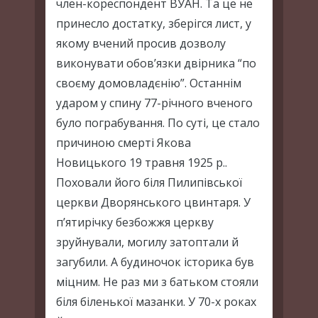
член-кореспондент ВУАН. Та це не
принесло достатку, зберігся лист, у
якому вчений просив дозволу
виконувати обов’язки двірника “по
своєму домовладєнію”. Останнім
ударом у спину 77-річного вченого
було пограбування. По суті, це стало
причиною смерті Якова
Новицького 19 травня 1925 р..
Поховали його біля Пилипівської
церкви Дворянського цвинтаря. У
п’ятирічку безбожжя церкву
зруйнували, могилу затоптали й
загубили. А будиночок історика був
міцним. Не раз ми з батьком стояли
біля біленької мазанки. У 70-х роках