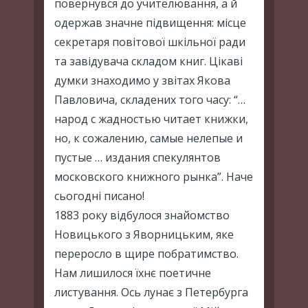
повернувся до учителювання, а й
одержав значне підвищення: місце
секретаря повітової шкільної ради
та завідувача складом книг. Цікаві
думки знаходимо у звітах Якова
Павловича, складених того часу: “…
народ с жадностью читает книжки,
но, к сожалению, самые нелепые и
пустые … издания спекулянтов
московского книжного рынка”. Наче
сьогодні писано!
1883 року відбулося знайомство
Новицького з Яворницьким, яке
переросло в щире побратимство.
Нам лишилося їхнє поетичне
листування. Ось лунає з Петербурга