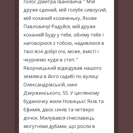
голос Дмитра Івановича: “ Мій
друже єдиний, мій голубе сивоусий,
мій коханий козаченьку, Якове
Павловичу! Радуйся, мій друже
коханий! Буду у тебе, обніму тебе і
наговорюся з тобою, надивлюся в
твої ясні добрі очі, може, вмісті і
чкурнемо куди в степ .”
Яворницький відвідував нашого
земляка в його садибі по вулиці
Олександрівській, нині
Дзержинського, 55. У цегляному
будиночку жили Новицькі: Яків та
Єфимія, двоє синів та четверо
дочок. Милувався січеславець
могутніми дубами, що росли в