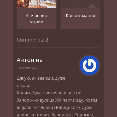
Вінчання з
Квіти кохання
морем
Comments: 2
Антоніна
10 years ago
Дякую, як завжди, дуже
цікаво!
Колись була фактично в центрі
Запоріжжя вулиця XXI партз’їзду, потім
їй дали ім’я Якова Новицького. Дуже
давно не живу в Запоріжжі. Соромно,