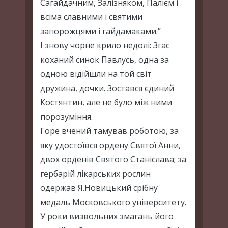
Сагайдачним, Залізняком, Палієм і
всіма славними і святими
запорожцями і гайдамаками.”
І знову чорне крило недолі: Згас
коханий синок Павлусь, одна за
одною відійшли на той світ
дружина, дочки. Зостався єдиний
Костянтин, але не було між ними
порозуміння.
Горе вчений тамував роботою, за
яку удостоївся ордену Святої Анни,
двох орденів Святого Станіслава; за
гербарій лікарських рослин
одержав Я.Новицький срібну
медаль Московського університету.
У роки визвольних змагань його