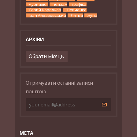
журналіст
пейзаж
графіка
Сергій Корольов
Шевченко
Іван Айвазовський
Литва
жупа
АРХІВИ
Архіви
Отримувати останні записи
поштою
МЕТА