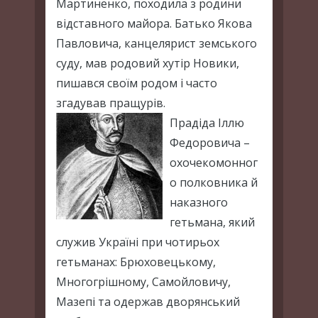
Мартиненко, походила з родини
відставного майора. Батько Якова
Павловича, канцелярист земського
суду, мав родовий хутір Новики,
пишався своїм родом і часто
згадував пращурів.
Прадіда Іллю
Федоровича –
охочекомонног
о полковника й
наказного
гетьмана, який
служив Україні при чотирьох
гетьманах: Брюховецькому,
Многогрішному, Самойловичу,
Мазепі та одержав дворянський