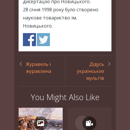
дисертацію про Новицького.
28 січня 1998 року було створено
наукове товариство ім.
Новицького.
Журавель і
Дідусь
журавлина
українських
мультів
You Might Also Like