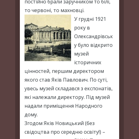
постійно брали заручником то білі,
то червоні, то махновці.
У грудні 1921
року в
Олександрівськ
у було відкрито
музей
історичних
цінностей, першим директором
якого став Яків Павлович. По суті,
увесь музей складався з експонатів,
які належали директору. Під музей
надали приміщення Народного
дому.
Згодом Яків Новицький (без
свідоцтва про середню освіту!) –