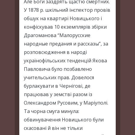
Але Боги заздрять щастю смертних.
У 1878 р. шкільний інспектор провів
обшук на квартирі Новицького і
конфіскував 10 екземплярів збірки
Драгоманова “Малорусские
народные предания и рассказы”, за
розповсюдження в народі
українофільських тенденцій Якова
Павловича було позбавлено
учительських прав. Довелося
бурлакувати в Чернігові, де
працював у земстві разом із
Олександром Русовим, у Маріуполі.
Та чорна смуга минула:
обвинувачення Новицького були
скасовані й він не тільки