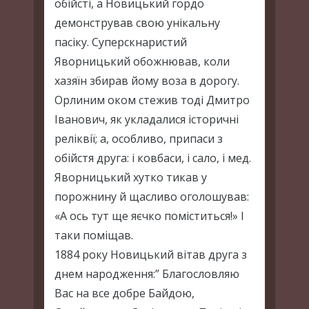
обійсті, а Новицький гордо
демонстрував свою унікальну
пасіку. Суперскнаристий
Яворницький обожнював, коли
хазяїн збирав йому воза в дорогу.
Орлиним оком стежив тоді Дмитро
Іванович, як укладалися історичні
реліквії; а, особливо, припаси з
обійстя друга: і ковбаси, і сало, і мед.
Яворницький хутко тикав у
порожнину й щасливо оголошував:
«А ось тут ще яєчко поміститься!» І
таки поміщав.
1884 року Новицький вітав друга з
днем народження:” Благословляю
Вас на все добре Байдою,