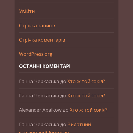
Увійти
Стрічка записів
Стрічка коментарів
WordPress.org
ОСТАННІ КОМЕНТАРІ
Ганна Черкаська
до
Хто ж той сокіл?
Ганна Черкаська
до
Хто ж той сокіл?
Alexander Apalkow
до
Хто ж той сокіл?
Ганна Черкаська
до
Видатний
український бджоляр