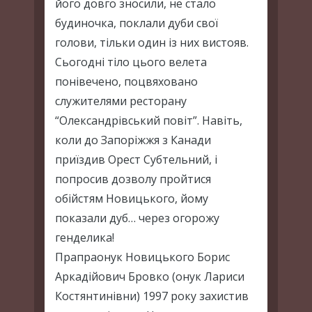
його довго зносили, не стало
будиночка, поклали дуби свої
голови, тільки один із них вистояв.
Сьогодні тіло цього велета
понівечено, поцвяховано
служителями ресторану
“Олександрівський повіт”. Навіть,
коли до Запоріжжя з Канади
приїздив Орест Субтельний, і
попросив дозволу пройтися
обійстям Новицького, йому
показали дуб… через огорожу
генделика!
Прапраонук Новицького Борис
Аркадійович Бровко (онук Лариси
Костянтинівни) 1997 року захистив