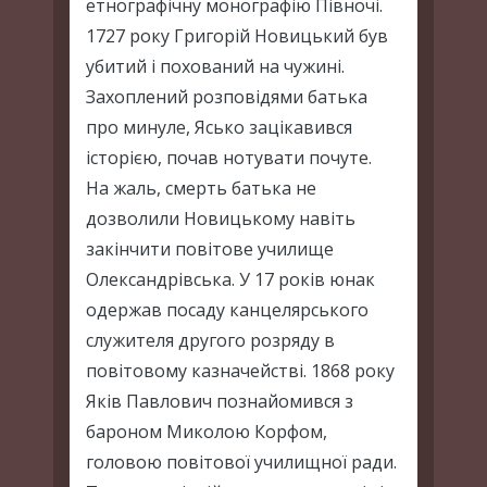
етнографічну монографію Півночі.
1727 року Григорій Новицький був
убитий і похований на чужині.
Захоплений розповідями батька
про минуле, Ясько зацікавився
історією, почав нотувати почуте.
На жаль, смерть батька не
дозволили Новицькому навіть
закінчити повітове училище
Олександрівська. У 17 років юнак
одержав посаду канцелярського
служителя другого розряду в
повітовому казначействі. 1868 року
Яків Павлович познайомився з
бароном Миколою Корфом,
головою повітової училищної ради.