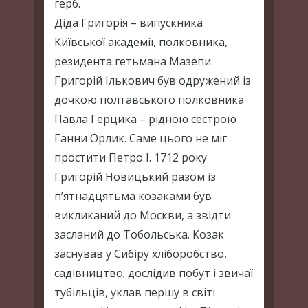
герб.
Діда Григорія – випускника
Київської академії, полковника,
резидента гетьмана Мазепи.
Григорій Ількович був одружений із
дочкою полтавського полковника
Павла Герцика – рідною сестрою
Ганни Орлик. Саме цього не міг
простити Петро І. 1712 року
Григорій Новицький разом із
п’ятнадцятьма козаками був
викликаний до Москви, а звідти
засланий до Тобольська. Козак
заснував у Сибіру хліборобство,
садівництво; дослідив побут і звичаї
тубільців, уклав першу в світі