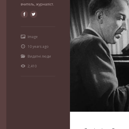
вчитель, журналіст.
Image
10 years ago
Видатні люди
2,410