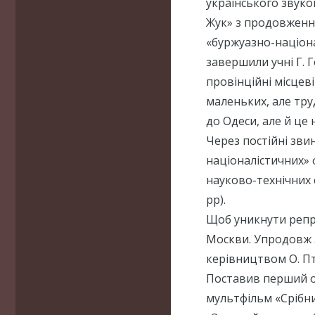
українського звуко
Жук» з продовження
«буржуазно-націонал
завершили учні Г. Г
провінційні місцев
маленьких, але тру
до Одеси, але й це 
Через постійні зви
націоналістичних»
науково-технічних 
рр).
Щоб уникнути репрес
Москви. Упродовж 3
керівництвом О. Пт
Поставив перший о
мультфільм «Срібни