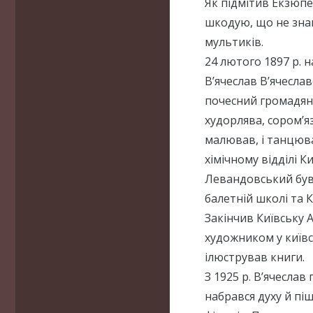
Як підмітив Екзюпер
шкодую, що не знай
мультиків.
24 лютого 1897 р. 
В’ячеслав В’ячеслав
почесний громадяни
худорлява, сором’яз
малював, і танцюва
хімічному відділі К
Левандовський був 
балетній школі та 
Закінчив Київську 
художником у київс
ілюстрував книги.
З 1925 р. В’ячесла
набрався духу й пі