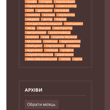
графік
історик
перекладач
Тарас Шевченко
композитор
ОУН
дисидент
гетьман
поліглот
козаки
скульптор
педагог
актор
Харків
Богдан Хмельницький
пейзажист
лікар
бієнале
ілюстратор
митрополит
краєзнавець
Капніст
Київ
король Франції
Московія
пейзажі
журналістка
бойчукіст
портретист
отаман
журналіст
пейзаж
графіка
Сергій Корольов
Шевченко
Іван Айвазовський
Литва
жупа
АРХІВИ
Архіви