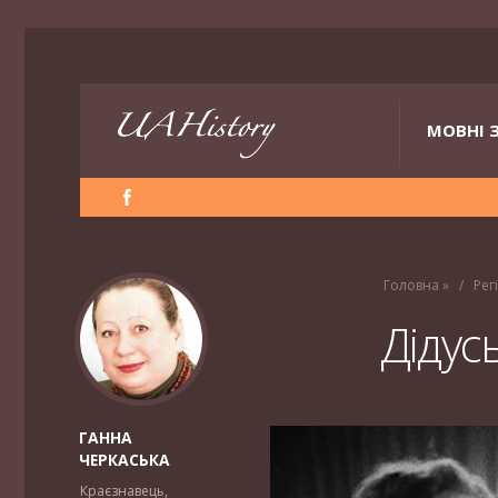
МОВНІ 
Головна
»
Рег
Дідус
ГАННА
ЧЕРКАСЬКА
Краєзнавець,