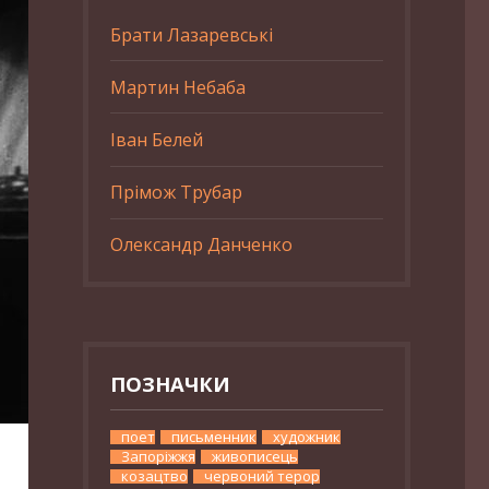
Брати Лазаревські
Мартин Небаба
Іван Белей
Прімож Трубар
Олександр Данченко
ПОЗНАЧКИ
поет
письменник
художник
Запоріжжя
живописець
козацтво
червоний терор