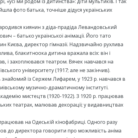
і, «усі ми родом із дитинства»: діти мультиків. І так
шла фото батька, точніше дідуся українських
народився киянин з діда-прадіда Левандовський
ович – батько української анімації. Його тато
н Києва, директор гімназії. Надзвичайно рухлива
лива, блакитноока дитина вражала всіх: він і
в, і захоплювався театром. Вячек навчався на
иївського університету (1917; але не закінчив).
знайомий із Сержем Лифарем, у 1923 р. навчався в
Київському музично-драматичному інституті.
Академію мистецтв (1920-1922). З 1920 р. працював
ьких театрах, малював декорації; у видавництвах
в працював на Одеській кінофабриці. Одного разу
шов до директора говорити про можливість аніма