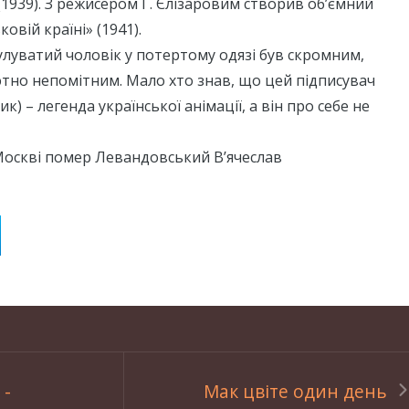
1939). З режисером Г. Єлізаровим створив об’ємний
овій країні» (1941).
улуватий чоловік у потертому одязі був скромним,
тно непомітним. Мало хто знав, що цей підписувач
к) – легенда української анімації, а він про себе не
у Москві помер Левандовський В’ячеслав
 -
Мак цвіте один день