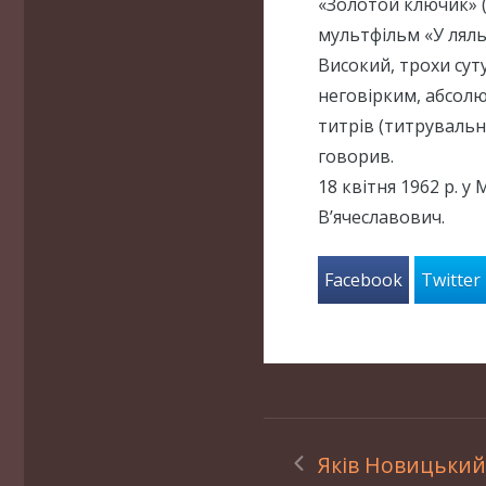
«Золотой ключик» (
мультфільм «У ляльк
Високий, трохи сут
неговірким, абсолю
титрів (титрувальни
говорив.
18 квітня 1962 р. 
В’ячеславович.
Facebook
Twitter
Яків Новицький