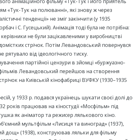
вого анімаційного фільму «Тук-Тук і його приятель
м «Тук-Тук на полюванні», які знову ж через
істичні тенденції» не зміг закінчити (у 1935
орбач і С. Гусецький). Анімація тоді була не потрібна:
і керівники не були зацікавленими у виробництві
домістких стрічок. Потім Левандовський повернувся
не рятувало від ідеологічного тиску.
нувачення партійної цензури в зйомці «буржуазно-
 фільмів Левандовський перейшов на створення
стрічок на Київській кінофабриці ВУФКУ (1930–1935
ій, у 1933 р. подався українець шукати своєї долі до
2 років працював на кіностудії «Мосфільм» під
ушка як аніматор та режисер лялькового кіно.
б’ємний мультфільм «Лисиця та виноград» (1937),
й дощ» (1938), конструював ляльки для фільму