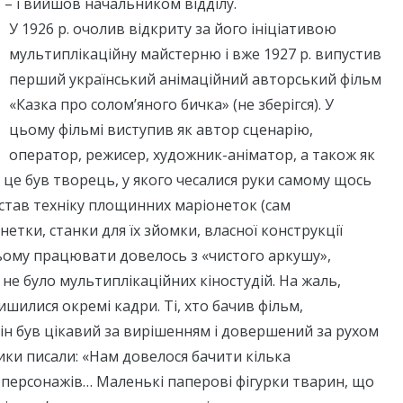
 – і вийшов начальником відділу.
У 1926 р. очолив відкриту за його ініціативою
мультиплікаційну майстерню і вже 1927 р. випустив
перший український анімаційний авторський фільм
«Казка про солом’яного бичка» (не зберігся). У
цьому фільмі виступив як автор сценарію,
оператор, режисер, художник-аніматор, а також як
, це був творець, у якого чесалися руки самому щось
став техніку площинних маріонеток (сам
етки, станки для їх зйомки, власної конструкції
ьому працювати довелось з «чистого аркушу»,
 не було мультиплікаційних кіностудій. На жаль,
лишилися окремі кадри. Ті, хто бачив фільм,
н був цікавий за вирішенням і довершений за рухом
ики писали: «Нам довелося бачити кілька
 персонажів… Маленькі паперові фігурки тварин, що