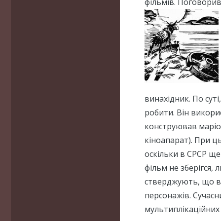
фільмів. Поговорив
винахідник. По суті
робити. Він викори
конструював маріон
кіноапарат). При ц
оскільки в СРСР ще
фільм не зберігся, 
стверджують, що ві
персонажів. Сучасн
мультиплікаційних