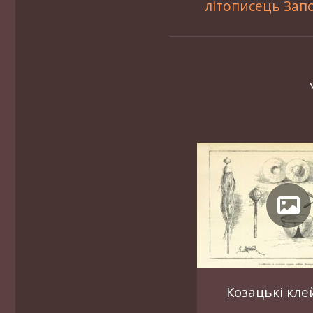
літописець За
Козацькі кл