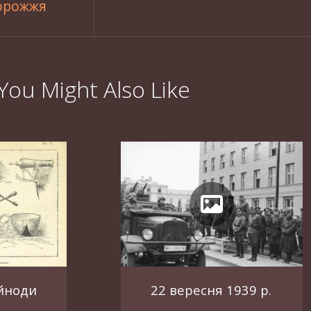
порожжя
You Might Also Like
ейноди
22 вересня 1939 р.