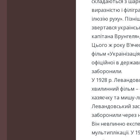
складаються з шарн
виразністю і філіг
ілюзію руху». Пізн
звертався українс
капітана Врунгеля»
Цього ж року В’яч
фільм «Українізаці
офіційної в держав
заборонили.
У 1928 р. Левандов
хвилинний фільм – 
хазяєчку та мишу-ли
Левандовський заст
заборонили через на
Він невпинно експе
мультиплікації. У