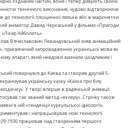
ірно з’єднаних частин, вони і тепер дивують своєю
ранністю технічного виконання, чудово відтворюючи
іше до технології площинної ляльки або ж маріонетки
ький аніматор Давид Черкаський у фільмах «Пригоди
, «Лікар Айболить».
еслав В’ячеславович Левандовський зняв анімаційний
я», присвячений запровадженню української мови як
ному апараті, який невдовзі визнали шкідливим і
ський повернувся до Києва та створив другий 5-
екранізував українську казку «Казка про білу
ходієчку». У творі вперше в радянській анімації
осував так званий метод «еклеру». Стрічку також
явні в ній «тенденції куркульської ідеології».
риментував і напрацьовував нові технології
 1929-1930 працював над створенням першого