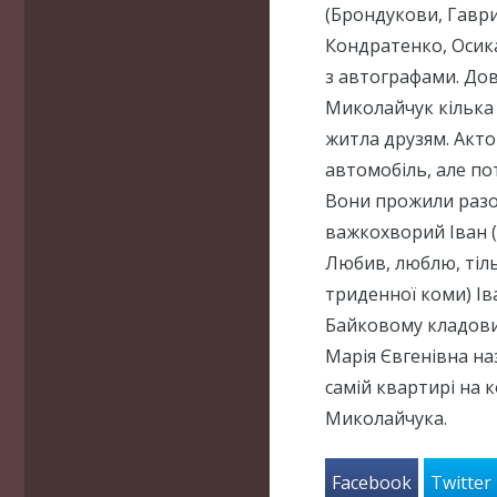
(Брондукови, Гавр
Кондратенко, Осик
з автографами. Дов
Миколайчук кілька 
житла друзям. Акто
автомобіль, але по
Вони прожили разом
важкохворий Іван (
Любив, люблю, тільк
триденної коми) Ів
Байковому кладовищ
Марія Євгенівна на
самій квартирі на 
Миколайчука.
Facebook
Twitter