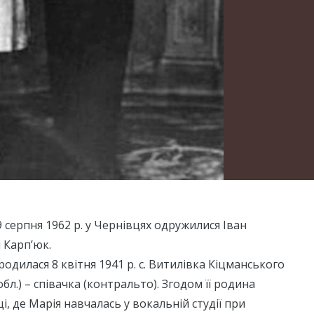
9 серпня 1962 р. у Чернівцях одружилися Іван
 Карп’юк.
одилася 8 квітня 1941 р. с. Витилівка Кіцманського
бл.) – співачка (контральто). Згодом її родина
і, де Марія навчалась у вокальній студії при