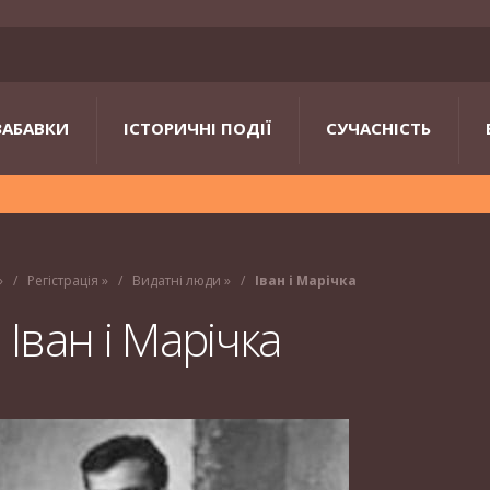
ЗАБАВКИ
ІСТОРИЧНІ ПОДІЇ
СУЧАСНІСТЬ
»
Регістрація
»
Видатні люди
»
Іван і Марічка
Іван і Марічка