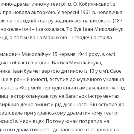
чно-драматичному театрі ім. О. Кобилянської, з
у працювала акторкою. У вересні 1961 р. невеличка
рія на прохідній театру задивилася на високого (187
сно-зелені очі – і закохалася. То був Іван Миколайчук.
иця, а потім Іван з Марічкою – і сердечна стріла
ильович Миколайчук 15 червня 1941 року, в селі
кої області в родині Василя Миколайчука,
ика. Іван був четвертою дитиною із 10 у сім’ї. Своє
 ще в ранній юності, вступив до музичного училища
альність «Хормейстер художньої самодіяльності». Під
лищі актор опанував гру на багатьох інструментах,
ирішив дещо змінити рід діяльності. Він вступив до
 працювала при українському драматичному театрі
нської в Чернівцях. Потому юнак потрапив на
ького драматичного, де запізнався із старшою на