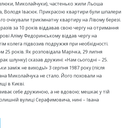
илюки, Миколайчуки), частенько жили Льоша
а, Володя Івасюк. Прикрасою квартири були шпалери
го очікували трикімнатну квартиру на Лівому березі.
разів за 10 років віддавав свою чергу на отримання
рові Аліму Федоринському віддав чергу на
тім колега підвозив подружжя при необхідності.
 25 років. Як розповідала Марічка, 29 липня
рак шлунку) сказав дружині: «Нам сьогодні – 25.
и заміж не виходь!» 3 серпня 1987 року (після
ана Миколайчука не стало. Його поховали на
і в Києві.
зиває себе дружиною, а не вдовою; мешкає у тій
колишній вулиці Серафимовича, нині – Івана