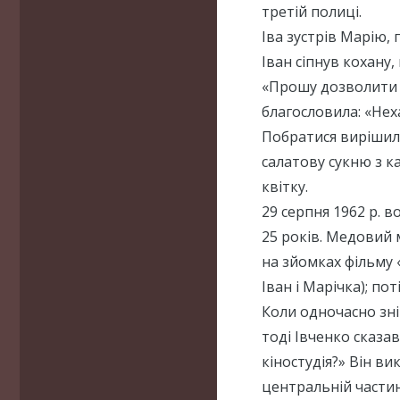
третій полиці.
Іва зустрів Марію, 
Іван сіпнув кохану
«Прошу дозволити в
благословила: «Нех
Побратися вирішил
салатову сукню з ка
квітку.
29 серпня 1962 р. 
25 років. Медовий 
на зйомках фільму «
Іван і Марічка); по
Коли одночасно знім
тоді Івченко сказав
кіностудія?» Він в
центральній частині