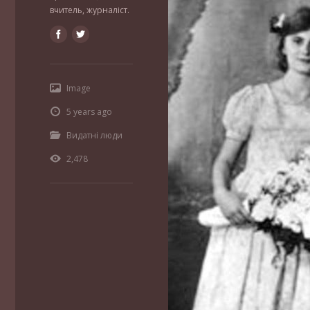
вчитель, журналіст.
Image
5 years ago
Видатні люди
2,478