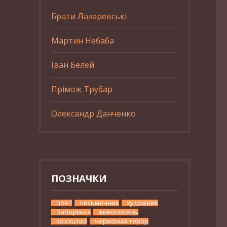
Брати Лазаревські
Мартин Небаба
Іван Белей
Прімож Трубар
Олександр Данченко
ПОЗНАЧКИ
поет
письменник
художник
Запоріжжя
живописець
козацтво
червоний терор