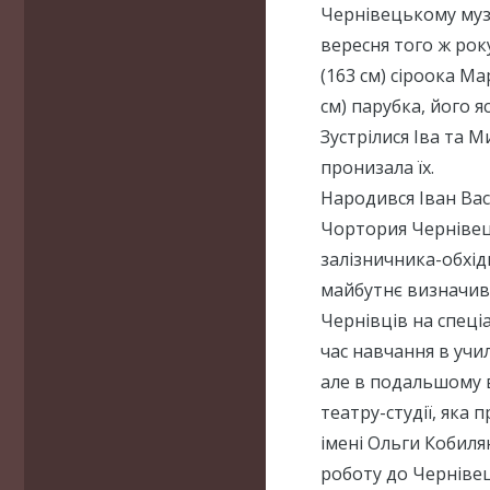
Чернівецькому музи
вересня того ж рок
(163 см) сіроока Ма
см) парубка, його я
Зустрілися Іва та М
пронизала їх.
Народився Іван Вас
Чортория Чернівець
залізничника-обхідн
майбутнє визначив
Чернівців на спеці
час навчання в учи
але в подальшому в
театру-студії, яка
імені Ольги Кобиля
роботу до Чернівец