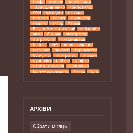
графік
історик
перекладач
Тарас Шевченко
композитор
ОУН
дисидент
гетьман
поліглот
козаки
скульптор
педагог
актор
Харків
Богдан Хмельницький
пейзажист
лікар
бієнале
ілюстратор
митрополит
краєзнавець
Капніст
Київ
король Франції
Московія
пейзажі
журналістка
бойчукіст
портретист
отаман
журналіст
пейзаж
графіка
Сергій Корольов
Шевченко
Іван Айвазовський
Литва
жупа
АРХІВИ
Архіви