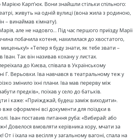
ю Марією Карп’юк. Вони знайшли стільки спільного:
атрі, живуть на одній вулиці (вона жила з родиною,
ін – винаймав кімнату).
 Марія, але не надовго… Під час першого приїзду Марії
івчина побачила котеня, нахилилася до хвостатого,
миценьку!» «Тепер я буду знати, як тебе звати –
 Іван. Так він називав кохану у листах.
переїхала до Києва, співала в Українському
ні Г. Верьовки. Іва навчався в театральному теж у
 різко змінило їхні плани. Іва мав перерву між
абути предків», поїхав у село до батьків.
ти і каже: «Приїжджай, будеш заміж виходити».
о вже оформлені всі документи для поїздки в
олі. Іван поставив питання руба: «Вибирай: або
іж»! Довелося вмовляти керівника хору, мчати за
! От і їхала на весілля у загальному вагоні, спала на