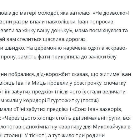
повіз до матері молодої, яка затялася: «Не дозволю»!
, вони разом впали навколішки. Іван попросив:
зяти за жінку вашу доньку!», мама посміхнулася та
ай вам стелиться щаслива дорога».
и швидко. На церемонію наречена одягла яскраво-
прону, замість фати прикріпила до зачіски білу
вони побралися, дід-ворожбит сказав, що житиме Іван
місяць Іва та Миць провели у розстрочку: спочатку
Тіні забутих предків» (після чого їх стали величати
тім жили у коридорі її гуртожитку (пасаж).
али «Тіні забутих предків» і «Сон» Іван захворів,
: «Через цього хлопця стоїть дві знімальні групи, вся
иклопотав однокімнатну квартиру для Миколайчука в
 столиці. У тісноті, а тут жило три родини