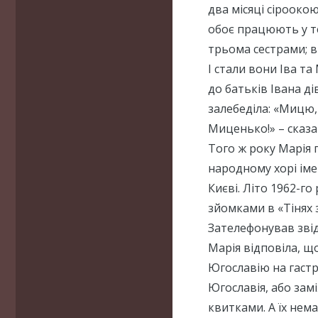
два місяці сірооко
обоє працюють у те
трьома сестрами; в
І стали вони Іва та
до батьків Івана д
залебеділа: «Мицю, 
Миценько!» – сказав
Того ж року Марія 
народному хорі іме
Києві. Літо 1962-го
зйомками в «Тінях з
Зателефонував звід
Марія відповіла, щ
Югославію на гастр
Югославія, або зам
квитками. А їх немає