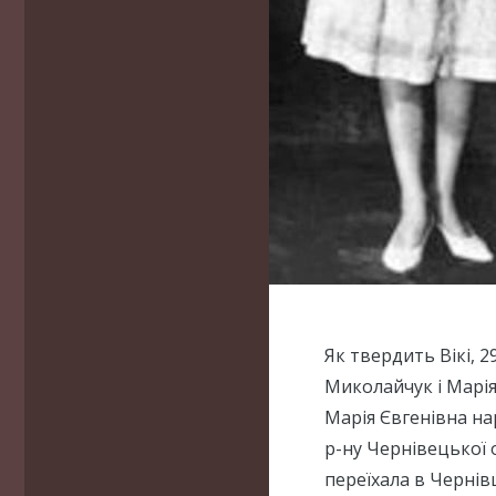
Як твердить Вікі, 2
Миколайчук і Марія
Марія Євгенівна нар
р-ну Чернівецької о
переїхала в Чернівц