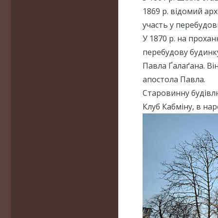
1869 р. відомий ар
участь у перебудові
У 1870 р. на проха
перебудову будинку 
Павла Ґалаґана. Він
апостола Павла.
Старовинну будівлю 
Клуб Кабміну, в на