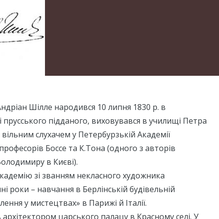
дріан Шілле народився 10 липня 1830 р. в
і прусського підданого, виховувався в училищі Петра
в вільним слухачем у Петербурзькій Академії
 професорів Боссе та К.Тона (одного з авторів
олодимиру в Києві).
 Академію зі званням некласного художника
ні роки – навчання в Берлінській будівельній
лення у мистецтвах» в Парижі й Італії.
в архітектором царського палацу в Красному селі. У