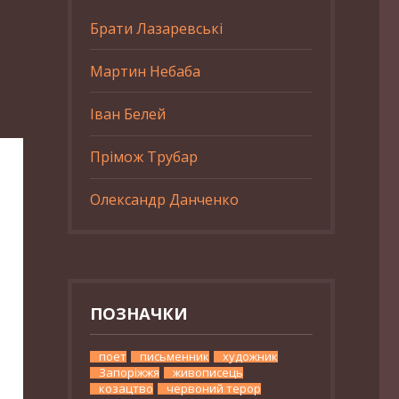
Брати Лазаревські
Мартин Небаба
Іван Белей
Прімож Трубар
Олександр Данченко
ПОЗНАЧКИ
поет
письменник
художник
Запоріжжя
живописець
козацтво
червоний терор