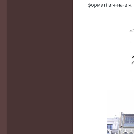
форматі віч-на-віч.