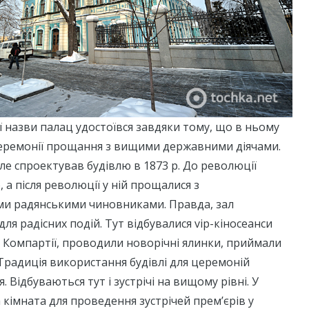
ї назви палац удостоївся завдяки тому, що в ньому
еремонії прощання з вищими державними діячами.
ле спроектував будівлю в 1873 р. До революції
 а після революції у ній прощалися з
и радянськими чиновниками. Правда, зал
ля радісних подій. Тут відбувалися vip-кіносеанси
 Компартії, проводили новорічні ялинки, приймали
. Традиція використання будівлі для церемоній
Відбуваються тут і зустрічі на вищому рівні. У
а кімната для проведення зустрічей прем’єрів у