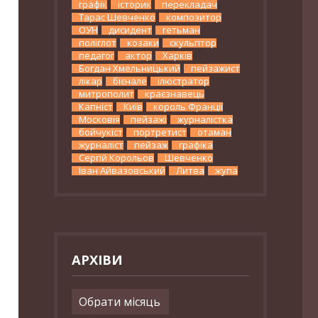
графік
історик
перекладач
Тарас Шевченко
композитор
ОУН
дисидент
гетьман
поліглот
козаки
скульптор
педагог
актор
Харків
Богдан Хмельницький
пейзажист
лікар
бієнале
ілюстратор
митрополит
краєзнавець
Капніст
Київ
король Франції
Московія
пейзажі
журналістка
бойчукіст
портретист
отаман
журналіст
пейзаж
графіка
Сергій Корольов
Шевченко
Іван Айвазовський
Литва
жупа
АРХІВИ
Архіви