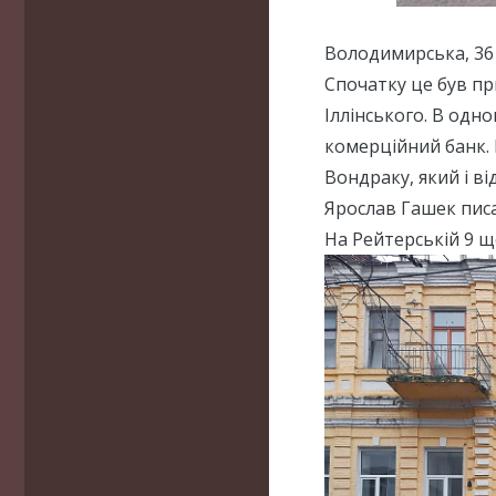
Володимирська, 36 
Спочатку це був п
Іллінського. В одн
комерційний банк. 
Вондраку, який і в
Ярослав Гашек пис
На Рейтерській 9 щ