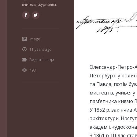
вчитель, журналіст.
Image
11 years ago
Видатні люди
Олександр-Петро-Ан
493
Петербурзі у родин
та Павла, потім бу
мистецтв, учився у
пам’ятника князю В
У 1852 р. закінчив
архітектури. Наступ
академії, «удоскона
З 1861 р. Шілле ста