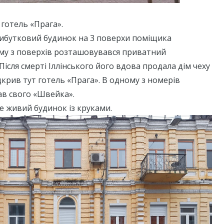
готель «Прага».
рибутковий будинок на 3 поверхи поміщика
ому з поверхів розташовувався приватний
Після смерті Іллінського його вдова продала дім чеху
ідкрив тут готель «Прага». В одному з номерів
ав свого «Швейка».
е живий будинок із круками.