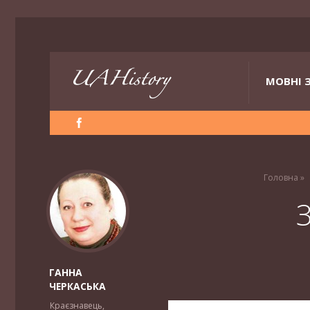
МОВНІ 
Головна
»
З
ГАННА
ЧЕРКАСЬКА
Краєзнавець,