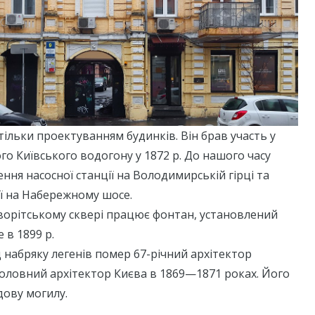
тільки проектуванням будинків. Він брав участь у
о Київського водогону у 1872 р. До нашого часу
ння насосної станції на Володимирській гірці та
ї на Набережному шосе.
оворітському сквері працює фонтан, установлений
 в 1899 р.
д набряку легенів помер 67-річний архітектор
оловний архітектор Києва в 1869—1871 роках. Його
дову могилу.