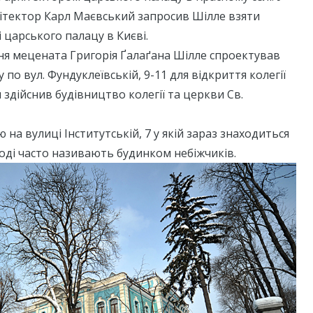
хітектор Карл Маєвський запросив Шілле взяти
 царського палацу в Києві.
ння мецената Григорія Ґалаґана Шілле спроектував
по вул. Фундуклеївській, 9-11 для відкриття колегії
 здійснив будівництво колегії та церкви Св.
на вулиці Інститутській, 7 у якій зараз знаходиться
роді часто називають будинком небіжчиків.