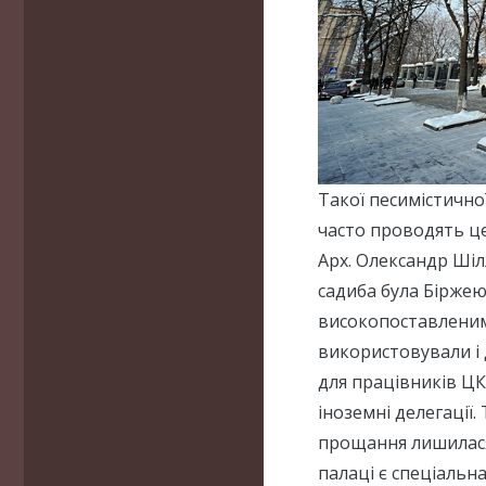
Такої песимістично
часто проводять ц
Арх. Олександр Шіл
садиба була Біржею,
високопоставленим
використовували і д
для працівників ЦК
іноземні делегації
прощання лишилася. 
палаці є спеціальн