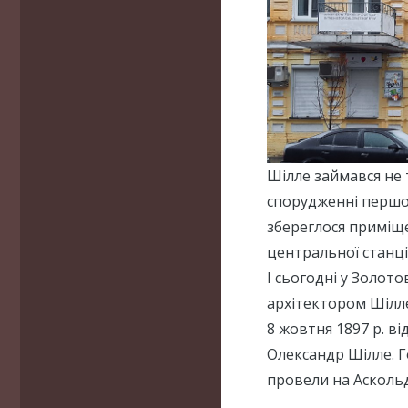
Шілле займався не 
спорудженні першог
збереглося приміще
центральної станці
І сьогодні у Золот
архітектором Шілле
8 жовтня 1897 р. ві
Олександр Шілле. Г
провели на Асколь