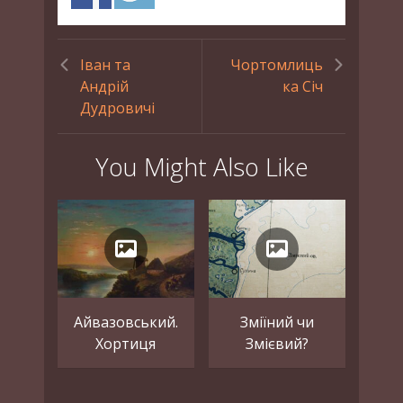
Іван та
Чортомлиць
Андрій
ка Січ
Дудровичі
You Might Also Like
Айвазовський.
Зміїний чи
Хортиця
Змієвий?