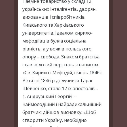
Таємне товариство у складі 12
українських інтелігентів, дворян,
вихованців і співробітників
Київського та Харківського
університетів. Ідеалом кирило-
мефодіївців булла соціальна
рівність, а у вояків польського
опору – свобода. Знаком братства
став золотий перстень з написом
«Св. Кирило і Мефодій, січень 1846».
У квітні 1846 р долучився Тарас
Шевченко, стало 12 їх апостолів…
1. Андрузький Георгій –
наймолодший і найрадикальніший
братчик; дійшов висновку: «Щоб
створити Україну, необхідно