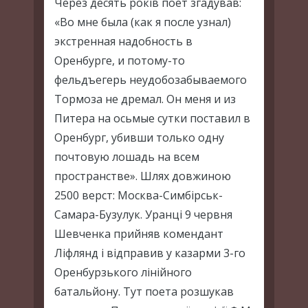
Через десять років поет згадував:
«Во мне была (как я после узнал)
экстренная надобность в
Оренбурге, и потому-то
фельдъегерь неудобозабываемого
Тормоза не дремал. Он меня и из
Питера на осьмые сутки поставил в
Оренбург, убивши только одну
почтовую лошадь на всем
пространстве». Шлях довжиною
2500 верст: Москва-Симбірськ-
Самара-Бузулук. Уранці 9 червня
Шевченка прийняв комендант
Ліфлянд і відправив у казарми 3-го
Оренбурзького лінійного
батальйону. Тут поета розшукав