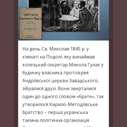
На день Св. Миколая 1845 р. у
кімнаті на Подолі, яку винаймав
колезький секретар Микола Гулак у
будинку власника протоієрея
Андріївської церкви Завадського,
зібралися друзі. Вони зверталися
один до одного словом «брате», так
утворилося Кирило-Методіївське
братство – перша українська
таємна політична організація.