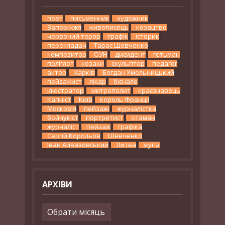
поет
письменник
художник
Запоріжжя
живописець
козацтво
червоний терор
графік
історик
перекладач
Тарас Шевченко
композитор
ОУН
дисидент
гетьман
поліглот
козаки
скульптор
педагог
актор
Харків
Богдан Хмельницький
пейзажист
лікар
бієнале
ілюстратор
митрополит
краєзнавець
Капніст
Київ
король Франції
Московія
пейзажі
журналістка
бойчукіст
портретист
отаман
журналіст
пейзаж
графіка
Сергій Корольов
Шевченко
Іван Айвазовський
Литва
жупа
АРХІВИ
Архіви