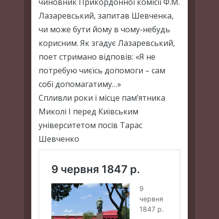
чиновник Прикордонної комісії Ф.М.
Лазаревський, запитав Шевченка,
чи може бути йому в чому-небудь
корисним. Як згадує Лазаревський,
поет стримано відповів: «Я не
потребую чиєїсь допомоги – сам
собі допомагатиму…»
Спливли роки і місце пам’ятника
Миколі І перед Київським
університетом посів Тарас
Шевченко