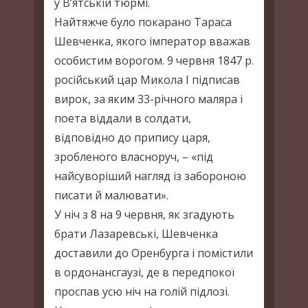
у В’ятській тюрмі.
Найтяжче було покарано Тараса
Шевченка, якого імператор вважав
особистим ворогом. 9 червня 1847 р.
російський цар Микола I підписав
вирок, за яким 33-річного маляра і
поета віддали в солдати,
відповідно до припису царя,
зробленого власноруч, – «під
найсуворіший нагляд із забороною
писати й малювати».
У ніч з 8 на 9 червня, як згадують
брати Лазаревські, Шевченка
доставили до Оренбурга і помістили
в ордонансгаузі, де в передпокої
проспав усю ніч на голій підлозі.