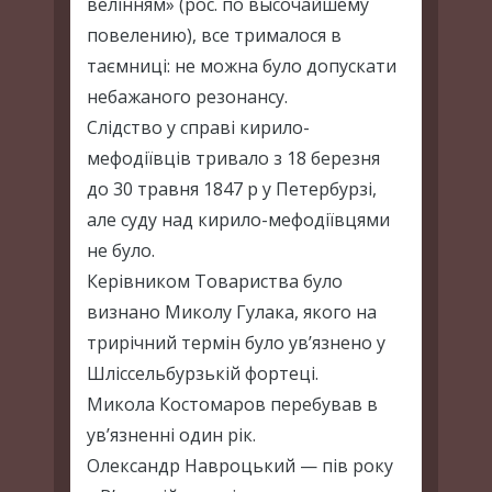
велінням» (рос. по высочайшему
повелению), все трималося в
таємниці: не можна було допускати
небажаного резонансу.
Слідство у справі кирило-
мефодіївців тривало з 18 березня
до 30 травня 1847 р у Петербурзі,
але суду над кирило-мефодіївцями
не було.
Керівником Товариства було
визнано Миколу Гулака, якого на
трирічний термін було ув’язнено у
Шліссельбурзькій фортеці.
Микола Костомаров перебував в
ув’язненні один рік.
Олександр Навроцький — пів року