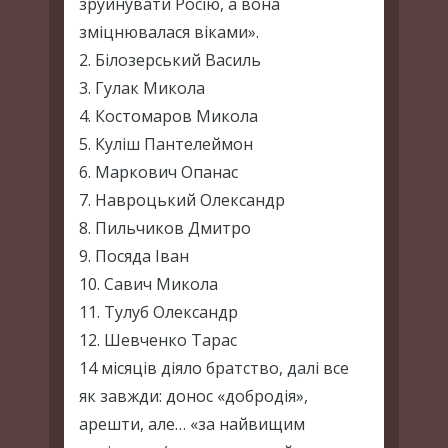
зруйнувати Росію, а вона
зміцнювалася віками».
2. Білозерський Василь
3. Гулак Микола
4. Костомаров Микола
5. Куліш Пантелеймон
6. Маркович Опанас
7. Навроцький Олександр
8. Пильчиков Дмитро
9. Посяда Іван
10. Савич Микола
11. Тулуб Олександр
12. Шевченко Тарас
14 місяців діяло братство, далі все
як завжди: донос «добродія»,
арешти, але… «за найвищим