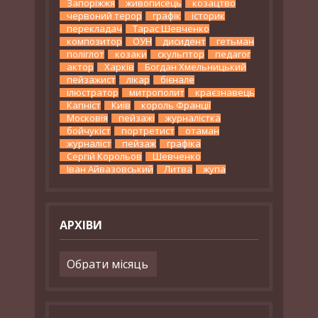
Запоріжжя
живописець
козацтво
червоний терор
графік
історик
перекладач
Тарас Шевченко
композитор
ОУН
дисидент
гетьман
поліглот
козаки
скульптор
педагог
актор
Харків
Богдан Хмельницький
пейзажист
лікар
бієнале
ілюстратор
митрополит
краєзнавець
Капніст
Київ
король Франції
Московія
пейзажі
журналістка
бойчукіст
портретист
отаман
журналіст
пейзаж
графіка
Сергій Корольов
Шевченко
Іван Айвазовський
Литва
жупа
АРХІВИ
Архіви