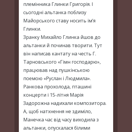
племінника Глинки Григорія. І
сьогодні альтанка поблизу
Майорського ставу носить ім’я
Глинки.
Зранку Михайло Глинка йшов до
альтанки й починав творити. Тут
він написав кантату на честь Г.
Тарновського «Гімн господарю»,
працював над пушкінською
поемою «Руслан і Людмила».
Ранкова прохолода, пташині
концерти і 15-літня Марія
Задорожна надихали композитора.
А, щоб натхнення не здиміло,
Манечка час від часу виходила з
альтанки, опускалася білими