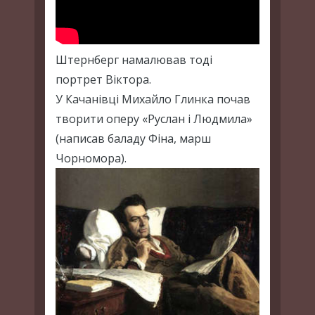
Штернберг намалював тоді
портрет Віктора.
У Качанівці Михайло Глинка почав
творити оперу «Руслан і Людмила»
(написав баладу Фіна, марш
Чорномора).