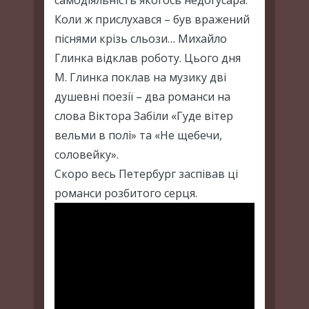
Коли ж прислухався – був вражений
піснями крізь сльози… Михайло
Глинка відклав роботу. Цього дня
М. Глинка поклав на музику дві
душевні поезії – два романси на
слова Віктора Забіли «Гуде вітер
вельми в полі» та «Не щебечи,
соловейку».
Скоро весь Петербург заспівав ці
романси розбитого серця.