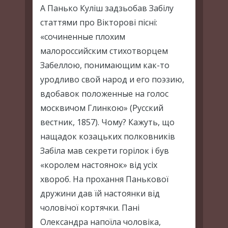
А Панько Куліш задзьобав Забілу
статтями про Вікторові пісні:
«сочиненные плохим
малороссийским стихотворцем
Забеллою, понимающим как-то
уродливо свой народ и его поэзию,
вдобавок положенные на голос
москвичом Глинкою» (Русский
вестник, 1857). Чому? Кажуть, що
нащадок козацьких полковників
Забіла мав секрети горілок і був
«королем настоянок» від усіх
хвороб. На прохання Панькової
дружини дав їй настоянки від
чоловічої кортячки. Пані
Олександра напоїла чоловіка,