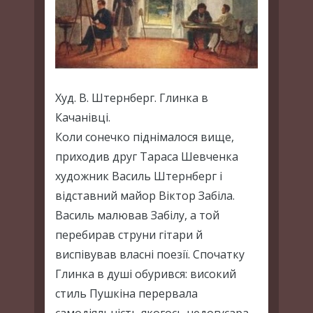
Худ. В. Штернберг. Глинка в
Качанівці.
Коли сонечко піднімалося вище,
приходив друг Тараса Шевченка
художник Василь Штернберг і
відставний майор Віктор Забіла.
Василь малював Забілу, а той
перебирав струни гітари й
виспівував власні поезії. Спочатку
Глинка в душі обурився: високий
стиль Пушкіна перервала
самодіяльність якогось недогусара.