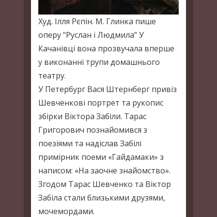
Худ. Ілля Рєпін. М. Глинка пише
оперу “Руслан і Людмила” У
Качанівці вона прозвучала вперше
у виконанні трупи домашнього
театру.
У Петербург Вася Штернберг привіз
Шевченкові портрет та рукопис
збірки Віктора Забіли. Тарас
Григорович познайомився з
поезіями та надіслав Забілі
примірник поеми «Гайдамаки» з
написом: «На заочне знайомство».
Згодом Тарас Шевченко та Віктор
Забіла стали близькими друзями,
мочемордами.