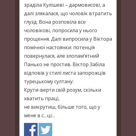
зраділа Кулішеві – дармовисові, а
далі злякалася, що чоловік втратить
глузд. Вона розповіла все
чоловікові, попросила у нього
прощення. Далі випросила у Віктора
помічної настоянки: потенція
повернулася, але злопам’ятний
Панько не простив. Віктор Забіла
відповів у стилі листа запорожців
турецькому султану:
Крути-верти свій розум, скільки
хватить праці,
не викрутиш, більше того, що у
мене в с…ці…