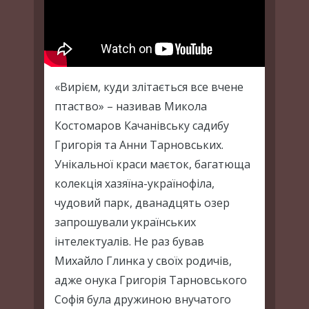
«Вирієм, куди злітається все вчене
птаство» – називав Микола
Костомаров Качанівську садибу
Григорія та Анни Тарновських.
Унікальної краси маєток, багатюща
колекція хазяїна-українофіла,
чудовий парк, дванадцять озер
запрошували українських
інтелектуалів. Не раз бував
Михайло Глинка у своїх родичів,
адже онука Григорія Тарновського
Софія була дружиною внучатого