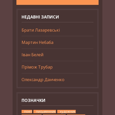
НЕДАВНІ ЗАПИСИ
Брати Лазаревські
Мартин Небаба
Іван Белей
Прімож Трубар
Олександр Данченко
ПОЗНАЧКИ
поет
письменник
художник