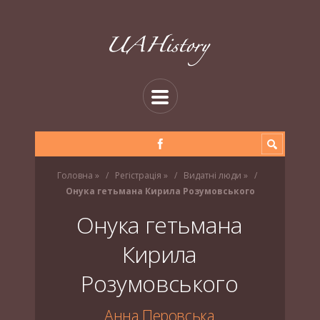
Головна
»
Регістрація
»
Видатні люди
»
Онука гетьмана Кирила Розумовського
Онука гетьмана
Кирила
Розумовського
Анна Перовська