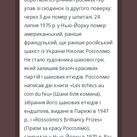
упав зі сходинок із другого поверху;
через 3 дні помер у шпиталі. 24
липня 1975 р. у Нью-Йорку помер
американський, раніше
французький, ще раніше російський
шахіст із України Ніколас Россолімо.
Не стало художника шахової гри,
який залишив безліч красивих
партій і шахових етюдів. Россолімо
написав дві книги: «Les échecs au
coin du feu» (Шахи біля комина),
зібрання його шахових етюдів і
ендшпілів, видане в Парижі в 1947
р.; і «Rossolimo’s Brilliancy Prizes»
(Призи за красу Россолімо),
самвидав у Нью-Йорку в 1970 р. Він