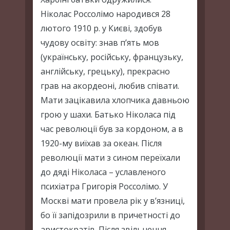
Ніколас Россолімо народився 28
лютого 1910 р. у Києві, здобув
чудову освіту: знав п’ять мов
(українську, російську, французьку,
англійську, грецьку), прекрасно
грав на акордеоні, любив співати.
Мати зацікавила хлопчика давньою
грою у шахи. Батько Ніколаса під
час революції був за кордоном, а в
1920-му виїхав за океан. Після
революції мати з сином переїхали
до дяді Ніколаса – уславленого
психіатра Григорія Россолімо. У
Москві мати провела рік у в’язниці,
бо її запідозрили в причетності до
аристократів. Після звільнення