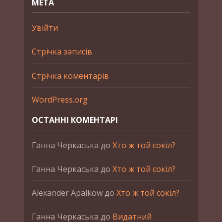
МЕТА
Увійти
Стрічка записів
Стрічка коментарів
WordPress.org
ОСТАННІ КОМЕНТАРІ
Ганна Черкаська
до
Хто ж той сокіл?
Ганна Черкаська
до
Хто ж той сокіл?
Alexander Apalkow
до
Хто ж той сокіл?
Ганна Черкаська
до
Видатний