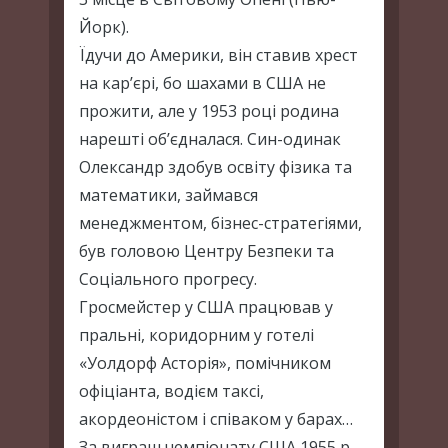
Йорк).
Їдучи до Америки, він ставив хрест
на кар’єрі, бо шахами в США не
прожити, але у 1953 році родина
нарешті об’єдналася. Син-одинак
Олександр здобув освіту фізика та
математики, займався
менеджментом, бізнес-стратегіями,
був головою Центру Безпеки та
Соціального прогресу.
Гросмейстер у США працював у
пральні, коридорним у готелі
«Уолдорф Асторія», помічником
офіціанта, водієм таксі,
акордеоністом і співаком у барах…
За виграш чемпіонату США 1955 р.