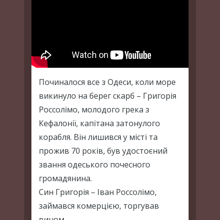
Починалося все з Одеси, коли море
викинуло на берег скарб – Григорія
Россолімо, молодого грека з
Кефалонії, капітана затонулого
корабля. Він лишився у місті та
прожив 70 років, був удостоєний
звання одеського почесного
громадянина.
Син Григорія – Іван Россолімо,
займався комерцією, торгував
вином.