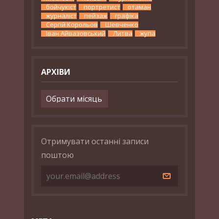
бойчукіст
портретист
отаман
журналіст
пейзаж
графіка
Сергій Корольов
Шевченко
Іван Айвазовський
Литва
жупа
АРХІВИ
Архіви
Отримувати останні записи
поштою