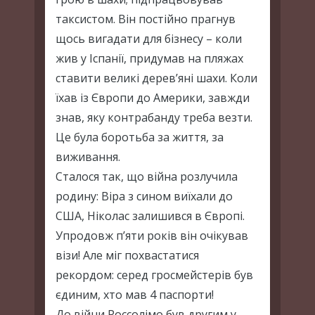
таксистом. Він постійно прагнув
щось вигадати для бізнесу – коли
жив у Іспанії, придумав на пляжах
ставити великі дерев’яні шахи. Коли
їхав із Європи до Америки, завжди
знав, яку контрабанду треба везти.
Це була боротьба за життя, за
виживання.
Сталося так, що війна розлучила
родину: Віра з сином виїхали до
США, Ніколас залишився в Європі.
Упродовж п’яти років він очікував
візи! Але міг похвастатися
рекордом: серед гросмейстерів був
єдиним, хто мав 4 паспорти!
До війни Россолімо був другим у