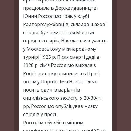
працювала в Держвидавництві.
Юний Россолімо грав у клубі
Радторгслужбовців, складав шахові
етюди, був чемпіоном Москви
серед школярів. Ніколас взяв участь
у Московському міжнародному
турнірі 1925 р. Після смерті дяді в
1928 р. сім’я Россолімо виїхала з
Росії: спочатку опинилися в Празі,
потім у Парижі. Ім’я Н. Россолімо
носить один із варіантів
сициліанського захисту. У 20-30-ті
рр. Россолімо опублікував низку
етюдів у пресі.
Россолімо був беззмінним
чемпіоном Парижа в середині 30-их.