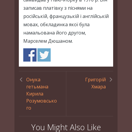
записав платівку з піснями на
російській, французькій і англійській
мовах, обкладинка якої була
намальована його другом,
Марселем Дюшаном.
Онука
Григорій
гетьмана
Хмара
Кирила
Розумовсько
го
You Might Also Like