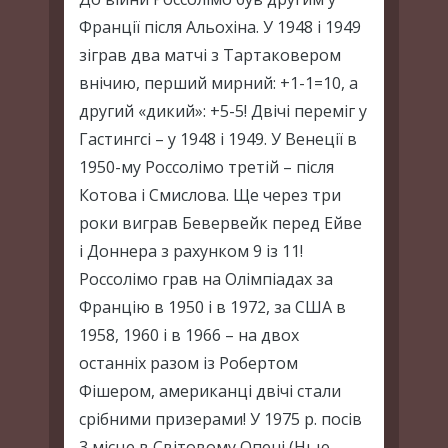
Франції після Альохіна. У 1948 і 1949
зіграв два матчі з Тартаковером
внічию, перший мирний: +1-1=10, а
другий «дикий»: +5-5! Двічі переміг у
Гастингсі – у 1948 і 1949. У Венеції в
1950-му Россолімо третій – після
Котова і Смислова. Ще через три
роки виграв Бевервейк перед Ейве
і Доннера з рахунком 9 із 11!
Россолімо грав на Олімпіадах за
Францію в 1950 і в 1972, за США в
1958, 1960 і в 1966 – на двох
останніх разом із Робертом
Фішером, американці двічі стали
срібними призерами! У 1975 р. посів
3 місце в Світовому Опені (Нью-