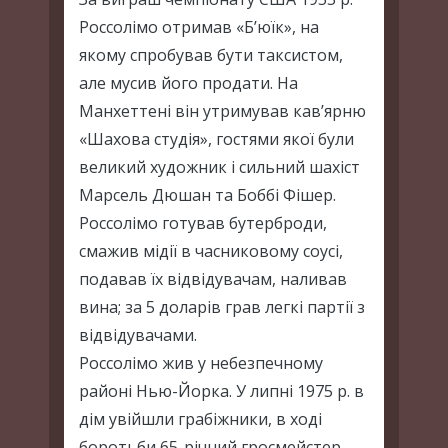
Россолімо отримав «Б’юїк», на
якому спробував бути таксистом,
але мусив його продати. На
Манхеттені він утримував кав’ярню
«Шахова студія», гостями якої були
великий художник і сильний шахіст
Марсель Дюшан та Боббі Фішер.
Россолімо готував бутерброди,
смажив мідії в часниковому соусі,
подавав їх відвідувачам, наливав
вина; за 5 доларів грав легкі партії з
відвідувачами.
Россолімо жив у небезпечному
районі Нью-Йорка. У липні 1975 р. в
дім увійшли грабіжники, в ході
боротьби 65-річний гросмейстер