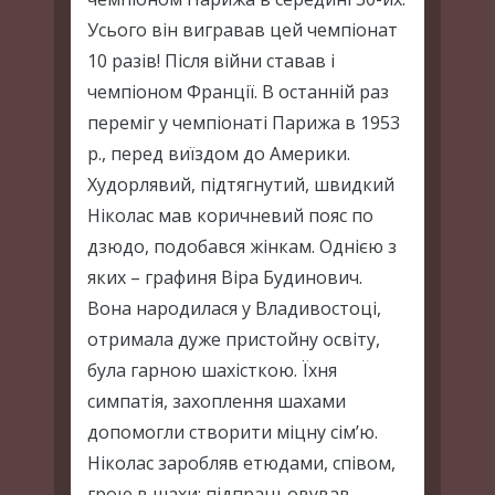
Усього він вигравав цей чемпіонат
10 разів! Після війни ставав і
чемпіоном Франції. В останній раз
переміг у чемпіонаті Парижа в 1953
р., перед виїздом до Америки.
Худорлявий, підтягнутий, швидкий
Ніколас мав коричневий пояс по
дзюдо, подобався жінкам. Однією з
яких – графиня Віра Будинович.
Вона народилася у Владивостоці,
отримала дуже пристойну освіту,
була гарною шахісткою. Їхня
симпатія, захоплення шахами
допомогли створити міцну сім’ю.
Ніколас заробляв етюдами, співом,
грою в шахи; підпрацьовував