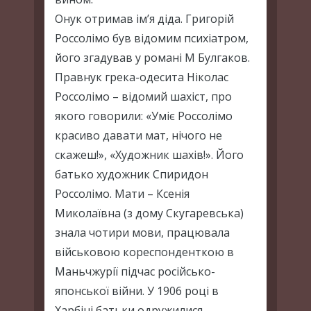
Онук отримав ім’я діда. Григорій
Россолімо був відомим психіатром,
його згадував у романі М Булгаков.
Правнук грека-одесита Ніколас
Россолімо – відомий шахіст, про
якого говорили: «Уміє Россолімо
красиво давати мат, нічого не
скажеш!», «Художник шахів!». Його
батько художник Спиридон
Россолімо. Мати – Ксенія
Миколаївна (з дому Скугаревська)
знала чотири мови, працювала
військовою кореспонденткою в
Маньчжурії підчас російсько-
японської війни. У 1906 році в
Харбіні батьки одружилися.