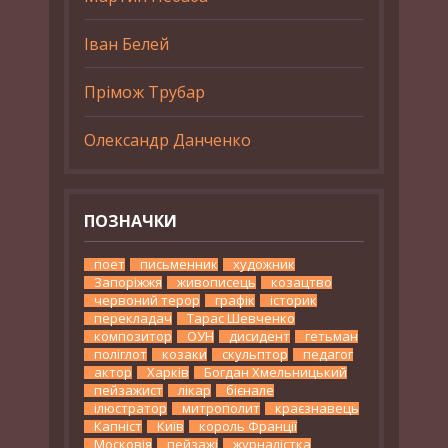
Іван Белей
Прімож Трубар
Олександр Данченко
ПОЗНАЧКИ
поет
письменник
художник
Запоріжжя
живописець
козацтво
червоний терор
графік
історик
перекладач
Тарас Шевченко
композитор
ОУН
дисидент
гетьман
поліглот
козаки
скульптор
педагог
актор
Харків
Богдан Хмельницький
пейзажист
лікар
бієнале
ілюстратор
митрополит
краєзнавець
Капніст
Київ
король Франції
Московія
пейзажі
журналістка