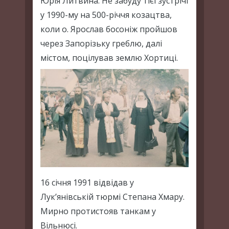
Юрія Литвина. Не забуду тієї зустрічі
у 1990-му на 500-річчя козацтва,
коли о. Ярослав босоніж пройшов
через Запорізьку греблю, далі
містом, поцілував землю Хортиці.
16 січня 1991 відвідав у
Лук’янівській тюрмі Степана Хмару.
Мирно протистояв танкам у
Вільнюсі.