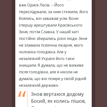
вже Орися Лесів. – Його
переслідували, за ним стежили, його
боялись, він заважав усім. Вони
спершу арештували Красівського
Зеня, потім Славка. У нашій хаті
постійно збирались різні люди. Зеня
не зламала психічна лікарня, мого
чоловіка голодівка. Але у
незалежній Україні його таки
знищили. Я думала, що не виживе
після голодівки, але я ніколи не
думала, що він помре у своїй рідній
незалежній державі».
Знов вертаюся додому
Босий, як колись пішов,