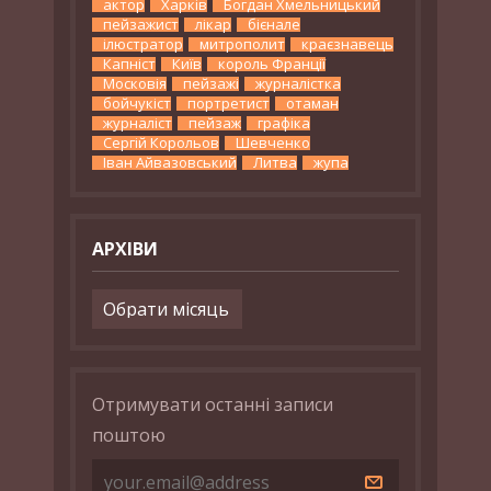
актор
Харків
Богдан Хмельницький
пейзажист
лікар
бієнале
ілюстратор
митрополит
краєзнавець
Капніст
Київ
король Франції
Московія
пейзажі
журналістка
бойчукіст
портретист
отаман
журналіст
пейзаж
графіка
Сергій Корольов
Шевченко
Іван Айвазовський
Литва
жупа
АРХІВИ
Архіви
Отримувати останні записи
поштою