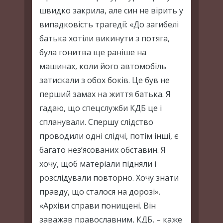
швидко закрила, але син не вірить у
випадковість трагедії: «До загибелі
батька хотіли викинути з потяга,
була гонитва ще раніше на
машинах, коли його автомобіль
затискали з обох боків. Це був не
перший замах на життя батька. Я
гадаю, що спецслужби КДБ це і
спланували. Спершу слідство
проводили одні слідчі, потім інші, є
багато нез’ясованих обставин. Я
хочу, щоб матеріали підняли і
розслідували повторно. Хочу знати
правду, що сталося на дорозі».
«Архіви справи понищені. Він
заважав православним, КДБ, – каже