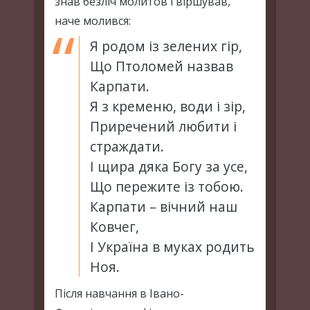
знав безліч молитов і віршував,
наче молився:
Я родом із зелених гір,
Що Птоломей назвав
Карпати.
Я з кременю, води і зір,
Приречений любити і
страждати.
І щира дяка Богу за усе,
Що пережите із тобою.
Карпати – вічний наш
Ковчег,
І Україна в муках родить
Ноя.
Після навчання в Івано-