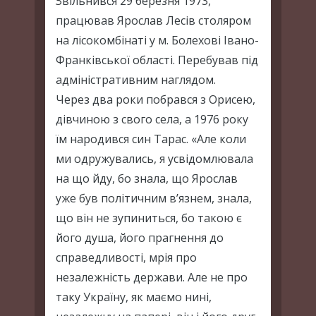
Звільнився 29 березня 1973,
працював Ярослав Лесів столяром
на лісокомбінаті у м. Болехові Івано-
Франківської області. Перебував під
адміністративним наглядом.
Через два роки побрався з Орисею,
дівчиною з свого села, а 1976 року
їм народився син Тарас. «Але коли
ми одружувались, я усвідомлювала
на що йду, бо знала, що Ярослав
уже був політичним в’язнем, знала,
що він не зупиниться, бо такою є
його душа, його прагнення до
справедливості, мрія про
незалежність держави. Але не про
таку Україну, як маємо нині,