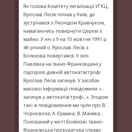
Як голова Комітету легалізації УГКЦ,
Ярослав Лесів поїхав у Київ, де
зустрічався з Леонідом Кравчуком,
намагаючись повернути Церкві її
майно. У ніч з 9 на 10 жовтня 1991 р.
46-річний о. Ярослав Лесів з
Болехова повертався. У селі
Павлівка на Івано-Франківщині у
підозріло дивній автокатастрофі
Ярослав Лесів загинув. У засобах
масової інформації повідомили: «…
загинув у автокатастрофі…». Згодом
такі ж повідомлення ми чули про В.
Чорновола, А. Єрмака, В. Маняка…
Похований у місті Болехові. Івано-
Франківська прокуратура справу