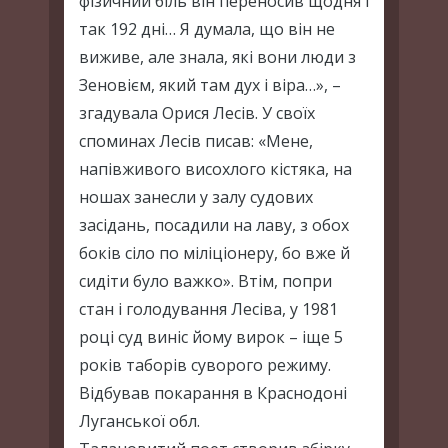
фізичний біль він переносив щодня і
так 192 дні… Я думала, що він не
виживе, але знала, які вони люди з
Зеновієм, який там дух і віра…», –
згадувала Орися Лесів. У своїх
споминах Лесів писав: «Мене,
напівживого висохлого кістяка, на
ношах занесли у залу судових
засідань, посадили на лаву, з обох
боків сіло по міліціонеру, бо вже й
сидіти було важко». Втім, попри
стан і голодування Лесіва, у 1981
році суд виніс йому вирок – іще 5
років таборів суворого режиму.
Відбував покарання в Краснодоні
Луганської обл.