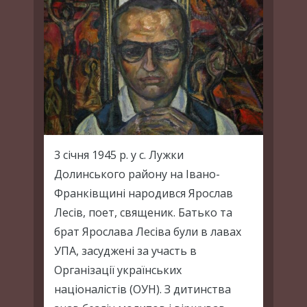
3 січня 1945 р. у с. Лужки
Долинського району на Івано-
Франківщині народився Ярослав
Лесів, поет, священик. Батько та
брат Ярослава Лесіва були в лавах
УПА, засуджені за участь в
Організації українських
націоналістів (ОУН). З дитинства