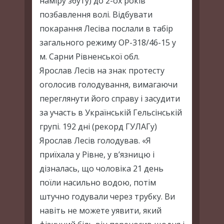
наміру збуту) до 2-ох років
позбавлення волі. Відбувати
покарання Лесіва послали в табір
загального режиму ОР-318/46-15 у
м. Сарни Рівненської обл.
Ярослав Лесів на знак протесту
оголосив голодування, вимагаючи
переглянути його справу і засудити
за участь в Українській Гельсінській
групі. 192 дні (рекорд ГУЛАГу)
Ярослав Лесів голодував. «Я
приїхала у Рівне, у в’язницю і
дізналась, що чоловіка 21 день
поїли насильно водою, потім
штучно годували через трубку. Ви
навіть не можете уявити, який