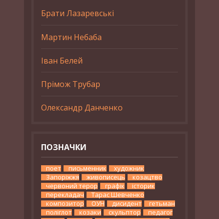
Брати Лазаревські
Мартин Небаба
Іван Белей
Прімож Трубар
Олександр Данченко
ПОЗНАЧКИ
поет
письменник
художник
Запоріжжя
живописець
козацтво
червоний терор
графік
історик
перекладач
Тарас Шевченко
композитор
ОУН
дисидент
гетьман
поліглот
козаки
скульптор
педагог