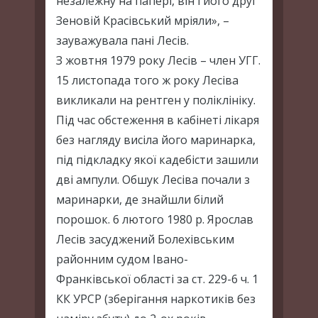
незалежну на папері, він і його друг
Зеновій Красівський мріяли», –
зауважувала пані Лесів.
З жовтня 1979 року Лесів – член УГГ.
15 листопада того ж року Лесіва
викликали на рентген у поліклініку.
Під час обстеження в кабінеті лікаря
без нагляду висіла його маринарка,
під підкладку якої кадебісти зашили
дві ампули. Обшук Лесіва почали з
маринарки, де знайшли білий
порошок. 6 лютого 1980 р. Ярослав
Лесів засуджений Болехівським
районним судом Івано-
Франківської області за ст. 229-6 ч. 1
КК УРСР (зберігання наркотиків без