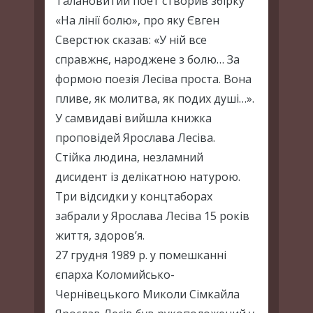
Талановитий поет створив збірку
«На лінії болю», про яку Євген
Сверстюк сказав: «У ній все
справжнє, народжене з болю… За
формою поезія Лесіва проста. Вона
пливе, як молитва, як подих душі…».
У самвидаві вийшла книжка
проповідей Ярослава Лесіва.
Стійка людина, незламний
дисидент із делікатною натурою.
Три відсидки у концтаборах
забрали у Ярослава Лесіва 15 років
життя, здоров’я.
27 грудня 1989 р. у помешканні
єпарха Коломийсько-
Чернівецького Миколи Сімкайла