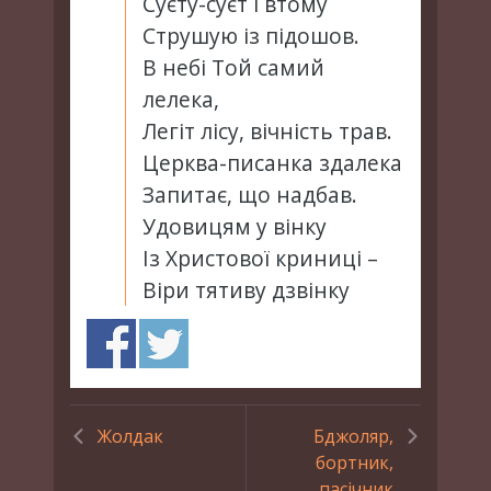
Суєту-суєт і втому
Струшую із підошов.
В небі Той самий
лелека,
Легіт лісу, вічність трав.
Церква-писанка здалека
Запитає, що надбав.
Удовицям у вінку
Із Христової криниці –
Віри тятиву дзвінку
Жолдак
Бджоляр,
бортник,
пасічник