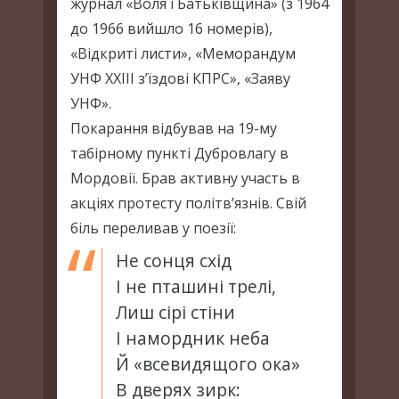
журнал «Воля і Батьківщина» (з 1964
до 1966 вийшло 16 номерів),
«Відкриті листи», «Меморандум
УНФ XXIII з’їздові КПРС», «Заяву
УНФ».
Покарання відбував на 19-му
табірному пункті Дубровлагу в
Мордовії. Брав активну участь в
акціях протесту політв’язнів. Свій
біль переливав у поезії:
Не сонця схід
І не пташині трелі,
Лиш сірі стіни
І намордник неба
Й «всевидящого ока»
В дверях зирк: