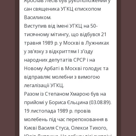
Ярослав Лесів був рукоположений у
сан священика УГКЦ єпископом
Василиком.
Виступив від імені УГКЦ на 50-
тисячному мітингу, що відбувся 21
травня 1989 р. у Москві в Лужниках
у зв’язку з відкриттям I з’їзду
народних депутатів СРСР і на
Новому Арбаті в Москві голодує та
відправляє молебни з вимогою
легалізації УГКЦ.
Разом із Степаном Хмарою був на
прийомі у Бориса Єльцина (03.08.89).
19 листопада 1989 р. провів
молебень під час перепоховання в
Києві Василя Стуса, Олекси Тихого,