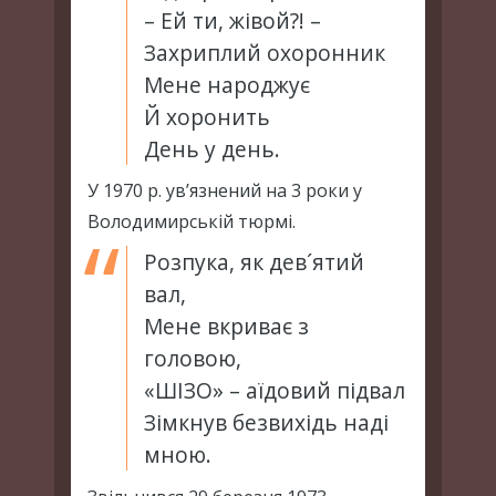
– Ей ти, жівой?! –
Захриплий охоронник
Мене народжує
Й хоронить
День у день.
У 1970 р. ув’язнений на 3 роки у
Володимирській тюрмі.
Розпука, як дев´ятий
вал,
Мене вкриває з
головою,
«ШІЗО» – аїдовий підвал
Зімкнув безвихідь наді
мною.