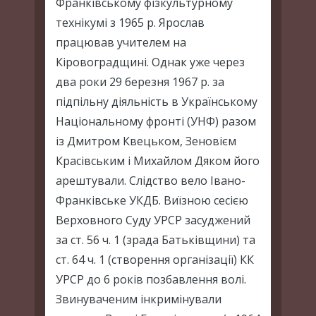
Франківському фізкультурному
технікумі з 1965 р. Ярослав
працював учителем на
Кіровоградщині. Однак уже через
два роки 29 березня 1967 р. за
підпільну діяльність в Українському
Національному фронті (УНФ) разом
із Дмитром Квецьком, Зеновієм
Красівським і Михайлом Дяком його
арештували. Слідство вело Івано-
Франківське УКДБ. Виїзною сесією
Верховного Суду УРСР засуджений
за ст. 56 ч. 1 (зрада Батьківщини) та
ст. 64 ч. 1 (створення організації) КК
УРСР до 6 років позбавлення волі.
Звинуваченим інкримінували