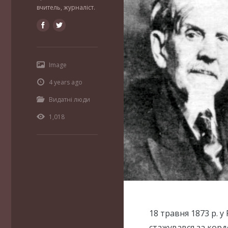
вчитель, журналіст.
Image
4 years ago
Видатні люди
1,018
18 травня 1873 р. у
стажувався за кор