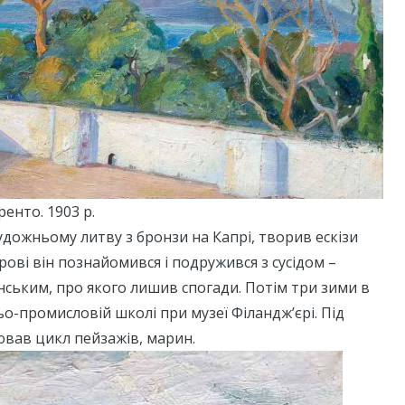
ренто. 1903 р.
дожньому литву з бронзи на Капрі, творив ескізи
рові він познайомився і подружився з сусідом –
ьким, про якого лишив спогади. Потім три зими в
ьо-промисловій школі при музеї Філандж’єрі. Під
ював цикл пейзажів, марин.