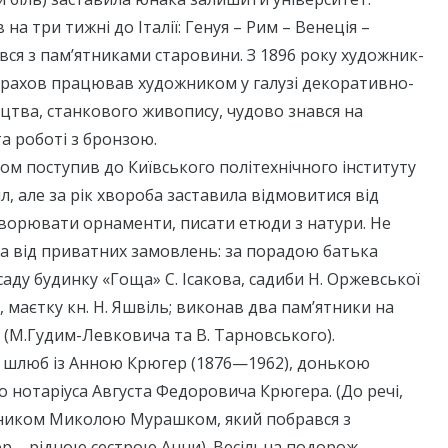
 на три тижні до Італії: Генуя – Рим – Венеція –
вся з пам’ятниками старовини. З 1896 року художник-
Прахов працював художником у галузі декоративно-
цтва, станкового живопису, чудово знався на
а роботі з бронзою.
сом поступив до Київського політехнічного інституту
л, але за рік хвороба заставила відмовитися від
творювати орнаменти, писати етюди з натури. Не
а від приватних замовлень: за порадою батька
аду будинку «Гоща» С. Ісакова, садиби Н. Оржевської
, маєтку кн. Н. Яшвіль; виконав два пам’ятники на
 (М.Гудим-Левковича та В. Тарновського).
в шлюб із Анною Крюгер (1876—1962), донькою
о нотаріуса Августа Федоровича Крюгера. (До речі,
жником Миколою Мурашком, який побрався з
 – рідною сестрою Анни). Весільна подорож