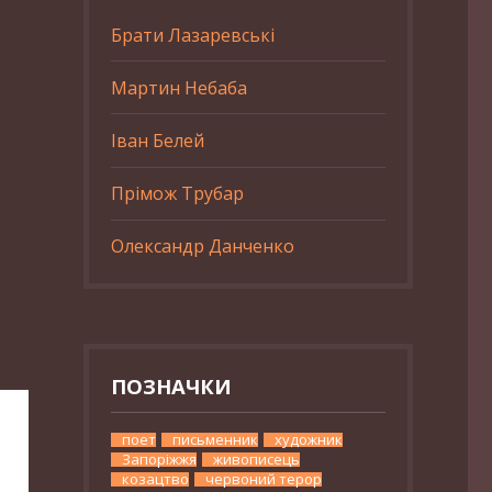
Брати Лазаревські
Мартин Небаба
Іван Белей
Прімож Трубар
Олександр Данченко
ПОЗНАЧКИ
поет
письменник
художник
Запоріжжя
живописець
козацтво
червоний терор