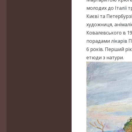
молодих до Італії т
Києві та Петербурз
художниця, анімалі
Ковалевського в 19
порадами лікарів П
6 років. Перший рі
етюди з натури.