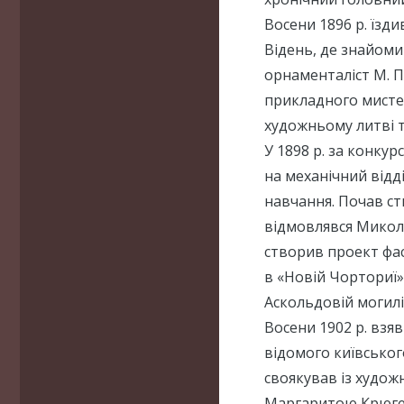
Восени 1896 р. їздив
Відень, де знайоми
орнаменталіст М. 
прикладного мисте
художньому литві т
У 1898 р. за конкур
на механічний відді
навчання. Почав с
відмовлявся Микол
створив проект фас
в «Новій Чорториї»
Аскольдовій могилі
Восени 1902 р. взя
відомого київськог
своякував із худо
Маргаритою Крюгер