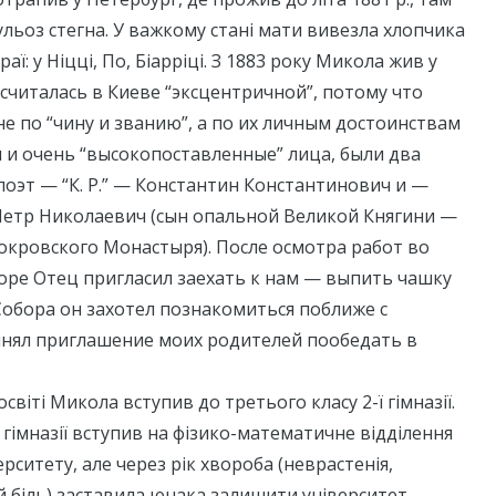
ульоз стегна. У важкому стані мати вивезла хлопчика
раї: у Ніцці, По, Біарріці. З 1883 року Микола жив у
 считалась в Киеве “эксцентричной”, потому что
е по “чину и званию”, а по их личным достоинствам
и и очень “высокопоставленные” лица, были два
поэт — “К. Р.” — Константин Константинович и —
етр Николаевич (сын опальной Великой Княгини —
кровского Монастыря). После осмотра работ во
ре Отец пригласил заехать к нам — выпить чашку
 Собора он захотел познакомиться поближе с
нял приглашение моих родителей пообедать в
віті Микола вступив до третього класу 2-ї гімназії.
к гімназії вступив на фізико-математичне відділення
рситету, але через рік хвороба (неврастенія,
 біль) заставила юнака залишити університет.