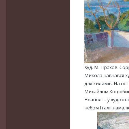
Худ. М. Прахов. Сор
Микола навчався ху
для килимів. На ост
Михайлом Коцюбинс
Неаполі – у художн
небом Італії намал