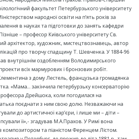
філологічний факультет Петербурзького університету
іністерством народної освіти на п’ять років за
алення в науках та підготовки до занять кафедри
 Пізніше – професор Київського університету Св.
ий архітектор, художник, мистецтвознавець, автор
блікацій про творчу спадщину Т. Шевченка. У 1884-96
рував внутрішнім оздобленням Володимирського
проекти всіх мармурових і бронзових робіт.
 Клементина з дому Лестель, французька громадянка
стка. «Мама… закінчила петербурзьку консерваторію
професора Дрейшока, коли погодилася на
атька поєднати з ним свою долю. Незважаючи на
отували до артистичної кар’єри, і лише ми – діти –
сували її»,- згадував М.А.Прахов. У Римі вона
з композитором та піаністом Ференцем Лістом.
рапив у Петербург, де прожив до літа 1881 р., там