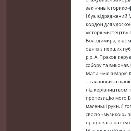
закінчив історико-
і був відряджений М
кордон для удоскон
«історії мистецтв».
Володимира, відом
однієї з перших пу
р.р. А. Прахов ке
собору та виконав 
Мати Емілія Марія
– талановита піані
під керівництвом 
пропозицію мого Б
маленькі руки, її г
своєю «музикою» зіп
працювала разом і
Маленьким Кока пот