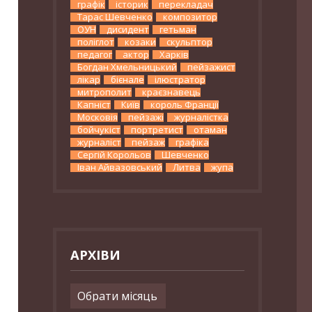
графік
історик
перекладач
Тарас Шевченко
композитор
ОУН
дисидент
гетьман
поліглот
козаки
скульптор
педагог
актор
Харків
Богдан Хмельницький
пейзажист
лікар
бієнале
ілюстратор
митрополит
краєзнавець
Капніст
Київ
король Франції
Московія
пейзажі
журналістка
бойчукіст
портретист
отаман
журналіст
пейзаж
графіка
Сергій Корольов
Шевченко
Іван Айвазовський
Литва
жупа
АРХІВИ
Архіви