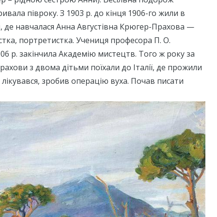
ривала півроку. З 1903 р. до кінця 1906-го жили в
і, де навчалася Анна Августівна Крюгер-Прахова —
стка, портретистка. Учениця професора П. О.
06 р. закінчила Академію мистецтв. Того ж року за
рахови з двома дітьми поїхали до Італії, де прожили
к лікувався, зробив операцію вуха. Почав писати