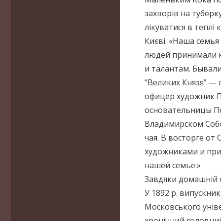
захворів на туберк
лікуватися в теплі к
Києві. «Наша семья
людей принимали н
и талантам. Бывал
“Великих Князя” — 
офицер художник П
основательницы По
Владимирском Собо
чая. В восторге от
художниками и при
нашей семье.»
Завдяки домашній ос
У 1892 р. випускни
Московського уніве
хронічний головний