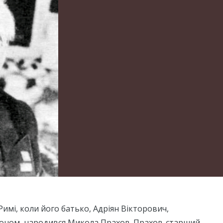
 Римі, коли його батько, Адріян Вікторович,
доном, народився Микола Прахов. Прахов-старший