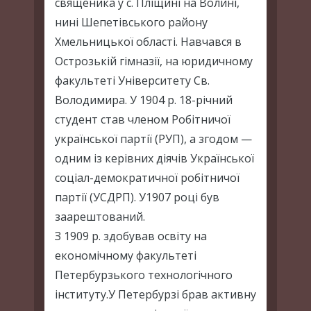
священика у с. Пліщині на Волині,
нині Шепетівського району
Хмельницької області. Навчався в
Острозькій гімназії, на юридичному
факультеті Університету Св.
Володимира. У 1904 р. 18-річний
студент став членом Робітничої
української партії (РУП), а згодом —
одним із керівних діячів Української
соціал-демократичної робітничої
партії (УСДРП). У1907 році був
заарештований.
З 1909 р. здобував освіту на
економічному факультеті
Петербурзького технологічного
інституту.У Петербурзі брав активну