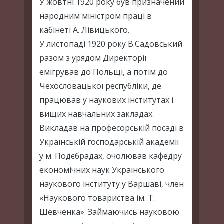
У жовтні 1920 року був призначений
народним міністром праці в
кабінеті А. Лівицького.
У листопаді 1920 року В.Садовський
разом з урядом Директорії
емігрував до Польщі, а потім до
Чехословацької республіки, де
працював у наукових інститутах і
вищих навчальних закладах.
Викладав на професорській посаді в
Українській господарській академії
у м. Подєбрадах, очолював кафедру
економічних наук Українського
наукового інституту у Варшаві, член
«Наукового товариства ім. Т.
Шевченка». Займаючись науковою