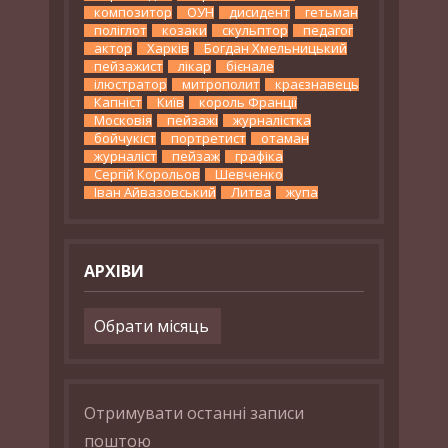
композитор
ОУН
дисидент
гетьман
поліглот
козаки
скульптор
педагог
актор
Харків
Богдан Хмельницький
пейзажист
лікар
бієнале
ілюстратор
митрополит
краєзнавець
Капніст
Київ
король Франції
Московія
пейзажі
журналістка
бойчукіст
портретист
отаман
журналіст
пейзаж
графіка
Сергій Корольов
Шевченко
Іван Айвазовський
Литва
жупа
АРХІВИ
Архіви
Отримувати останні записи
поштою