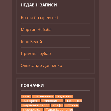
НЕДАВНІ ЗАПИСИ
Брати Лазаревські
Мартин Небаба
Іван Белей
Прімож Трубар
Олександр Данченко
ПОЗНАЧКИ
поет
письменник
художник
Запоріжжя
живописець
козацтво
червоний терор
графік
історик
перекладач
Тарас Шевченко