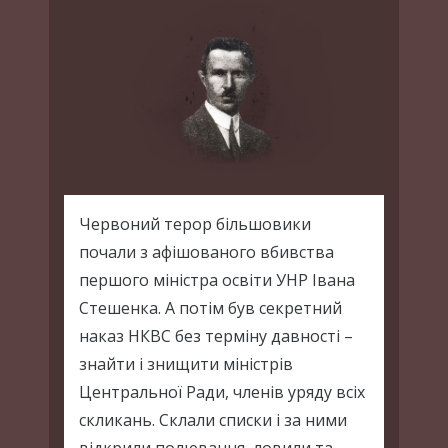
Червоний терор більшовики
почали з афішованого вбивства
першого міністра освіти УНР Івана
Стешенка. А потім був секретний
наказ НКВС без терміну давності –
знайти і знищити міністрів
Центральної Ради, членів уряду всіх
скликань. Склали списки і за ними