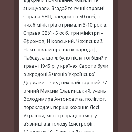
відкрили полювання, ловили та
знищували. Згадайте гучні справи!
Справа УНЦ: засуджено 50 осіб, з
них 6 міністрів отримали 3-10 років.
Справа СВУ: 45 осіб, три міністри –
Єфремов, Ніковський, Чехівський.
Нам співали про вісну народаф,
Пабєду, а що ж було після тої біди? У
травні 1945 р. у країнах Європи були
викрадені 5 членів Української
Держави: серед них найстаріший 77-
річний Максим Славинський, учень
Володимира Антоновича, поліглот,
перекладач, перше кохання Лесі
Українки, міністр праці помер у
в’язниці від голоду (дистрофії).