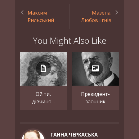
Максим
Мазепа.
Рильський
Любов і гнів
You Might Also Like
Ой ти,
Президент-
дівчино…
заочник
ГАННА ЧЕРКАСЬКА