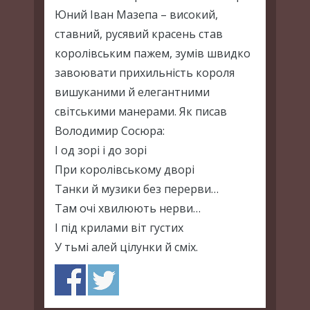
Юний Іван Мазепа – високий,
ставний, русявий красень став
королівським пажем, зумів швидко
завоювати прихильність короля
вишуканими й елегантними
світськими манерами. Як писав
Володимир Сосюра:
І од зорі і до зорі
При королівському дворі
Танки й музики без перерви…
Там очі хвилюють нерви…
І під крилами віт густих
У тьмі алей цілунки й сміх.