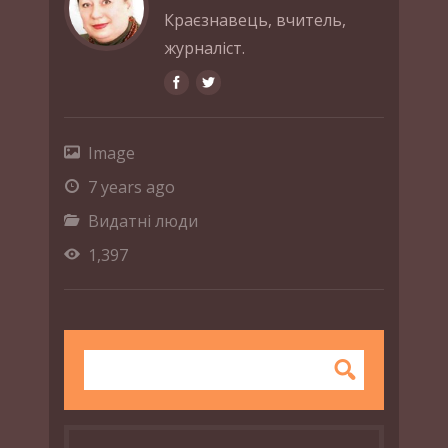
Краєзнавець, вчитель,
журналіст.
Image
7 years ago
Видатні люди
1,397