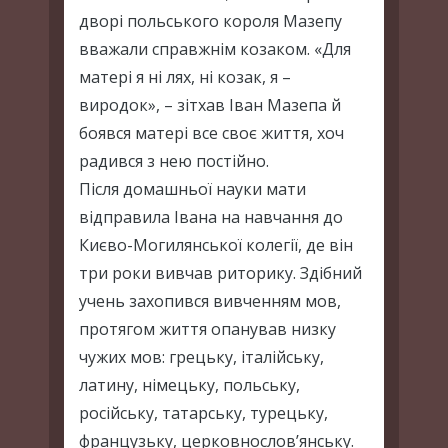
дворі польського короля Мазепу
вважали справжнім козаком. «Для
матері я ні лях, ні козак, я –
виродок», – зітхав Іван Мазепа й
боявся матері все своє життя, хоч
радився з нею постійно.
Після домашньої науки мати
відправила Івана на навчання до
Києво-Могилянської колегії, де він
три роки вивчав риторику. Здібний
учень захопився вивченням мов,
протягом життя опанував низку
чужих мов: грецьку, італійську,
латину, німецьку, польську,
російську, татарську, турецьку,
французьку, церковнослов’янську.