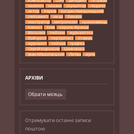
композитор
ОУН
дисидент
гетьман
поліглот
козаки
скульптор
педагог
актор
Харків
Богдан Хмельницький
пейзажист
лікар
бієнале
ілюстратор
митрополит
краєзнавець
Капніст
Київ
король Франції
Московія
пейзажі
журналістка
бойчукіст
портретист
отаман
журналіст
пейзаж
графіка
Сергій Корольов
Шевченко
Іван Айвазовський
Литва
жупа
АРХІВИ
Архіви
Отримувати останні записи
поштою