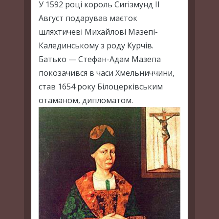
У 1592 році король Сигізмунд II
Август подарував маєток
шляхтичеві Михайлові Мазепі-
Калединському з роду Курчів.
Батько — Стефан-Адам Мазепа
покозачився в часи Хмельниччини,
став 1654 року Білоцерківським
отаманом, дипломатом.