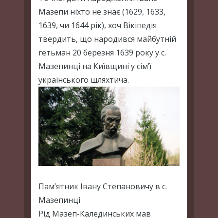
Мазепи ніхто не знає (1629, 1633,
1639, чи 1644 рік), хоч Вікіпедія
твердить, що народився майбутній
гетьман 20 березня 1639 року у с.
Мазепинці на Київщині у сім’ї
українського шляхтича.
Пам’ятник Івану Степановичу в с.
Мазепинці
Рід Мазеп-Калединських мав