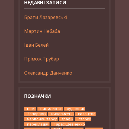
НЕДАВНІ ЗАПИСИ
Брати Лазаревські
Мартин Небаба
Іван Белей
Прімож Трубар
Олександр Данченко
ПОЗНАЧКИ
поет
письменник
художник
Запоріжжя
живописець
козацтво
червоний терор
графік
історик
перекладач
Тарас Шевченко