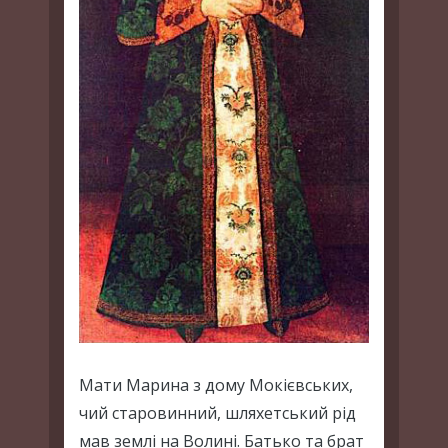
Мати Марина з дому Мокієвських,
чий старовинний, шляхетський рід
мав землі на Волині. Батько та брат