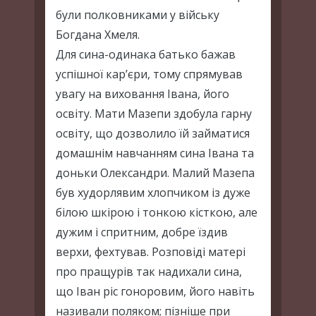
були полковниками у війську
Богдана Хмеля.
Для сина-одинака батько бажав
успішної кар’єри, тому спрямував
увагу на виховання Івана, його
освіту. Мати Мазепи здобула гарну
освіту, що дозволило їй займатися
домашнім навчанням сина Івана та
доньки Олександри. Малий Мазепа
був худорлявим хлопчиком із дуже
білою шкірою і тонкою кісткою, але
дужим і спритним, добре їздив
верхи, фехтував. Розповіді матері
про пращурів так надихали сина,
що Іван ріс гоноровим, його навіть
називали поляком; пізніше при