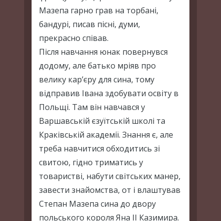
Мазепа гарно грав на торбані,
бандурі, писав пісні, думи,
прекрасно співав.
Після навчання юнак повернувся
додому, але батько мріяв про
велику кар’єру для сина, тому
відправив Івана здобувати освіту в
Польщі. Там він навчався у
Варшавській єзуїтській школі та
Краківській академії. Знання є, але
треба навчитися обходитись зі
свитою, гідно триматись у
товаристві, набути світських манер,
завести знайомства, от і влаштував
Степан Мазепа сина до двору
польського короля Яна II Казимира.