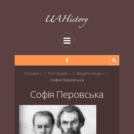
Головна
»
Регістрація
»
Видатні люди
»
Софія Перовська
Софія Перовська