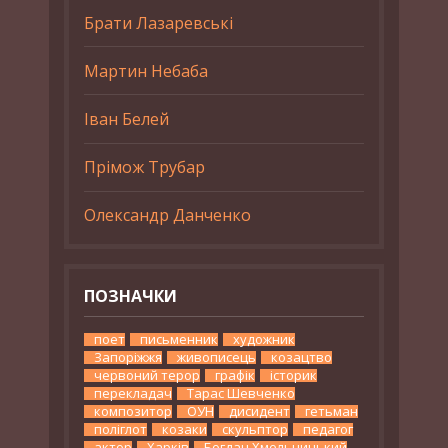
Брати Лазаревські
Мартин Небаба
Іван Белей
Прімож Трубар
Олександр Данченко
ПОЗНАЧКИ
поет
письменник
художник
Запоріжжя
живописець
козацтво
червоний терор
графік
історик
перекладач
Тарас Шевченко
композитор
ОУН
дисидент
гетьман
поліглот
козаки
скульптор
педагог
актор
Харків
Богдан Хмельницький