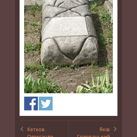
Кетков
Яків
Олександр
Головацький