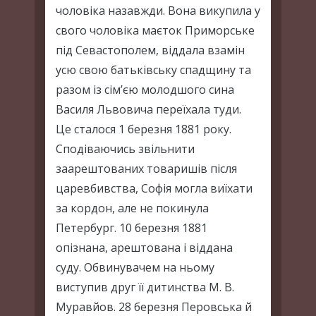
чоловіка назавжди. Вона викупила у
свого чоловіка маєток Приморське
під Севастополем, віддала взамін
усю свою батьківську спадщину та
разом із сім’єю молодшого сина
Василя Львовича переїхала туди.
Це сталося 1 березня 1881 року.
Сподіваючись звільнити
заарештованих товаришів після
царевбивства, Софія могла виїхати
за кордон, але не покинула
Петербург. 10 березня 1881
опізнана, арештована і віддана
суду. Обвинувачем на ньому
виступив друг її дитинства М. В.
Муравйов. 28 березня Перовська й