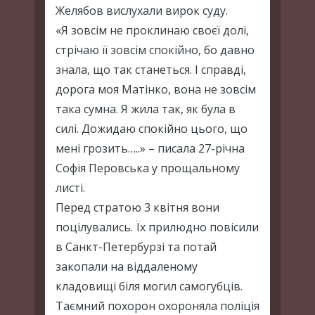
Желябов вислухали вирок суду.
«Я зовсім не проклинаю своєї долі,
стрічаю її зовсім спокійно, бо давно
знала, що так станеться. І справді,
дорога моя Матінко, вона не зовсім
така сумна. Я жила так, як була в
силі. Дожидаю спокійно цього, що
мені грозить…..» – писала 27-річна
Софія Перовська у прощальному
листі.
Перед стратою 3 квітня вони
поцілувались. Їх прилюдно повісили
в Санкт-Петербурзі та потай
закопали на віддаленому
кладовищі біля могил самогубців.
Таємний похорон охороняла поліція