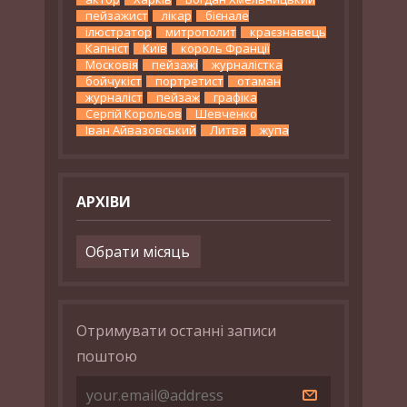
пейзажист
лікар
бієнале
ілюстратор
митрополит
краєзнавець
Капніст
Київ
король Франції
Московія
пейзажі
журналістка
бойчукіст
портретист
отаман
журналіст
пейзаж
графіка
Сергій Корольов
Шевченко
Іван Айвазовський
Литва
жупа
АРХІВИ
Архіви
Отримувати останні записи
поштою