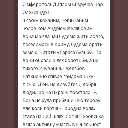
Сімферополі. Диплом їй вручав цар
Олександр II.
З своїм коханим, невінчаним
чоловіком Андрієм Желябовим,
вона мріяла: ми будемо жити довго,
поселимось в Криму, будемо орати
землю, читати «Тараса Бульбу». Та
вони обрали шлях боротьби, а не
тихого існування, і Желябов
натхненно співав гайдамацьку
пісню: «Гей, не дивуйтесь, добрії
люди, що на Вкраїні повстало…».
Вона не була прибічницею терору.
Але коли партія «Народна воля»
стала на цей шлях, Софія Перовська
взяла активну участь в її діяльності.