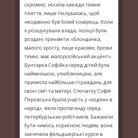
скромно, носила завжди темне
плаття, лише піклувалась, щоб
неодмінно був білий комірець. Коли
її розшукувала влада, поліції були
роздані прикмети: «Блондинка,
малого зросту, лице красиве, брови
темні, має малоросійський акцент».
Бунтарка Софійка серед дітей була
найменшою, улюбленицею, але
принесла найбільше страждань для
своєї сім’ї та матері. Спочатку Софія
Перовська брала участь у «ходінні в
народ», вела пропаганду серед
петербурзьких робітників. Бажаючи
бути чимось корисною людям, вона
закінчила фельдшерські курси в