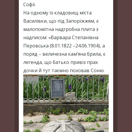
Софії.
На одному із кладовищ міста
Василівки, що під Запоріжжям, є
малопомітна надгробна плита з
надписом: «Варвара Степанівна
Перовська (8.01.1822 –24.06.1904), а
поряд – величезна кам’яна брила, є
легенда, що батько привіз прах
дочки й тут таємно поховав Соню.