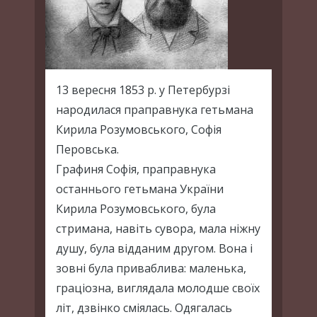
13 вересня 1853 р. у Петербурзі
народилася праправнука гетьмана
Кирила Розумовського, Софія
Перовська.
Графиня Софія, праправнука
останнього гетьмана України
Кирила Розумовського, була
стримана, навіть сувора, мала ніжну
душу, була відданим другом. Вона і
зовні була приваблива: маленька,
граціозна, виглядала молодше своїх
літ, дзвінко сміялась. Одягалась