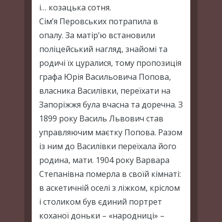
і… козацька сотня.
Сім’я Перовських потрапила в
опалу. За матір’ю встановили
поліцейський нагляд, знайомі та
родичі їх цуралися, тому пропозиція
графа Юрія Васильовича Попова,
власника Василівки, переїхати на
Запоріжжя була вчасна та доречна. З
1899 року Василь Львович став
управляючим маєтку Попова. Разом
із ним до Василівки переїхала його
родина, мати. 1904 року Варвара
Степанівна померла в своїй кімнаті:
в аскетичній оселі з ліжком, кріслом
і столиком був єдиний портрет
коханої доньки – «народниці» –