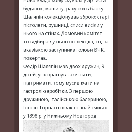
Нова влада конфіскувала у артиста
будинок, машину, рахунки в банку.
Шаляпін колекціонував зброю: старі
пістолети, рушниці, списи висіли у
нього на стінах. Домовий комітет
то відбирав у нього колекцію, то, за
вказівкою заступника голови ВЧК,
повертав.
Федір Шаляпін мав двох дружин, 9
дітей, усіх прагнув захистити,
підтримати, тому мусив їхати на
гастролі-заробітки. З першою
дружиною, італійською балериною,
Іоною Торнагі співак познайомився
у 1898 р. у Нижньому Новгороді.