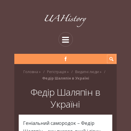
Головна
»
Регістрація
»
Видатні люди
»
Федір Шаляпін в Україні
Федір Шаляпін в
Україні
Геніальний самородок – Федір