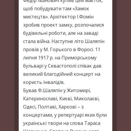
Федір Іванович купив цей маєток,
щоб побудувати там «Замок
мистецтв». Архітектор І.Фомін
зробив проект замку, розпочалися
будівельні роботи, але на заваді
стала війна. Наступне літо Шаляпін
провів у М. Горького в Форосі. 11
липня 1917 р. на Приморському
бульварі у Севастополі співак дав
великий благодійний концерт на
користь інвалідів.
Бував Ф.Шаляпін у Житомирі,
Катеринославі, Києві, Миколаєві,
Одесі, Полтаві, Харкові – з
концертами, у репертуарі яких були
українські твори на слова Тараса