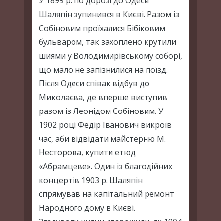
У 1899 р. по дорозі до Одеси
Шаляпін зупинився в Києві. Разом із
Собіновим проїхалися Бібіковим
бульваром, так захоплено крутили
шиями у Володимирівському соборі,
що мало не запізнилися на поїзд.
Після Одеси співак відбув до
Миколаєва, де вперше виступив
разом із Леонідом Собіновим. У
1902 році Федір Іванович викроїв
час, аби відвідати майстерню М.
Несторова, купити етюд
«Абрамцеве». Один із благодійних
концертів 1903 р. Шаляпін
спрямував на капітальний ремонт
Народного дому в Києві.