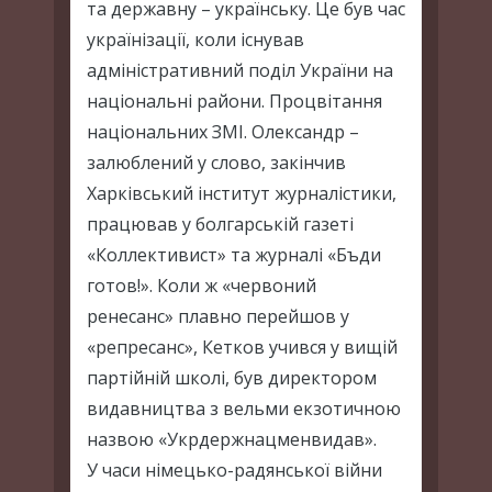
та державну – українську. Це був час
українізації, коли існував
адміністративний поділ України на
національні райони. Процвітання
національних ЗМІ. Олександр –
залюблений у слово, закінчив
Харківський інститут журналістики,
працював у болгарській газеті
«Коллективист» та журналі «Бъди
готов!». Коли ж «червоний
ренесанс» плавно перейшов у
«репресанс», Кетков учився у вищій
партійній школі, був директором
видавництва з вельми екзотичною
назвою «Укрдержнацменвидав».
У часи німецько-радянської війни