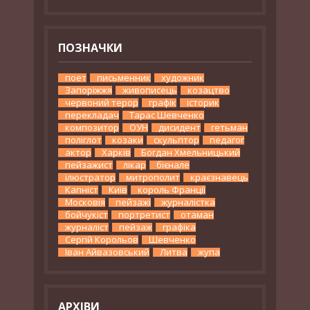
ПОЗНАЧКИ
поет
письменник
художник
Запоріжжя
живописець
козацтво
червоний терор
графік
історик
перекладач
Тарас Шевченко
композитор
ОУН
дисидент
гетьман
поліглот
козаки
скульптор
педагог
актор
Харків
Богдан Хмельницький
пейзажист
лікар
бієнале
ілюстратор
митрополит
краєзнавець
Капніст
Київ
король Франції
Московія
пейзажі
журналістка
бойчукіст
портретист
отаман
журналіст
пейзаж
графіка
Сергій Корольов
Шевченко
Іван Айвазовський
Литва
жупа
АРХІВИ