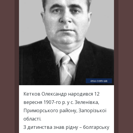
Кетков Олександр народився 12
вересня 1907-го р. у с. Зеленівка,
Приморського району, Запорізької
області.
З дитинства знав рідну – болгарську