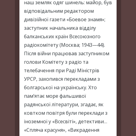
наш земляк одяг шинель: майор, був
відповідальним редактором
дивізійної газети «Боевое знамя»;
заступник начальника відділу
балканських країн Всесоюзного
радіокомітету (Москва; 1943—44).
Після війни працював заступником
голови Комітету з радіо та
телебачення при Раді Міністрів
УРСР, захопився перекладами з
болгарської на українську. Хто
пам’ятає море фальшивої
радянської літератури, згадає, як
ковтком повітря були переклади з
іноземної у «Всесвіті», детективи…
«Спляча красуня», «Викрадення