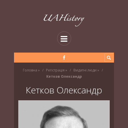
Головна
»
Регістрація
»
Видатні люди
»
Кетков Олександр
Кетков Олександр