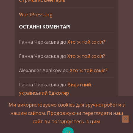
Стрічка коментарів
WordPress.org
ОСТАННІ КОМЕНТАРІ
Ганна Черкаська
до
Хто ж той сокіл?
Ганна Черкаська
до
Хто ж той сокіл?
Alexander Apalkow
до
Хто ж той сокіл?
Ганна Черкаська
до
Видатний
український бджоляр
Ми використовуємо cookies для зручної роботи з
Ганна Черкаська
до
Петро Франко
нашим сайтом. Продовжуючи переглядати наш
сайт ви погоджуєтесь із цим.
2015-2023 © UAHistory Всі права застережено.
При використанні матеріалів сайта обов'язкове
Ok