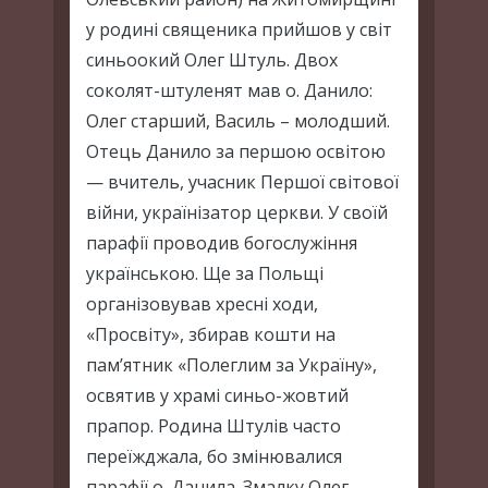
у родині священика прийшов у світ
синьоокий Олег Штуль. Двох
соколят-штуленят мав о. Данило:
Олег старший, Василь – молодший.
Отець Данило за першою освітою
— вчитель, учасник Першої світової
війни, українізатор церкви. У своїй
парафії проводив богослужіння
українською. Ще за Польщі
організовував хресні ходи,
«Просвіту», збирав кошти на
пам’ятник «Полеглим за Україну»,
освятив у храмі синьо-жовтий
прапор. Родина Штулів часто
переїжджала, бо змінювалися
парафії о. Данила. Змалку Олег