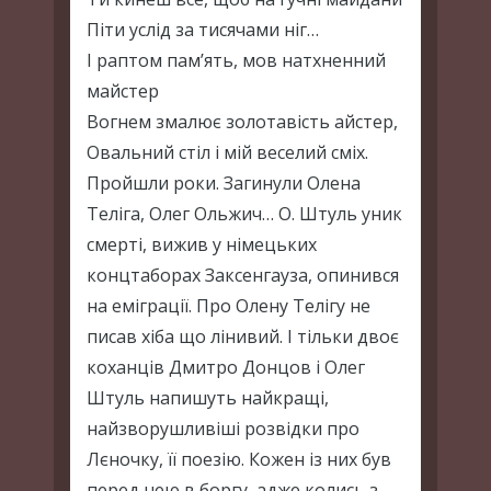
Піти услід за тисячами ніг…
І раптом пам’ять, мов натхненний
майстер
Вогнем змалює золотавість айстер,
Овальний стіл і мій веселий сміх.
Пройшли роки. Загинули Олена
Теліга, Олег Ольжич… О. Штуль уник
смерті, вижив у німецьких
концтаборах Заксенгауза, опинився
на еміграції. Про Олену Телігу не
писав хіба що лінивий. І тільки двоє
коханців Дмитро Донцов і Олег
Штуль напишуть найкращі,
найзворушливіші розвідки про
Лєночку, її поезію. Кожен із них був
перед нею в боргу, адже колись з