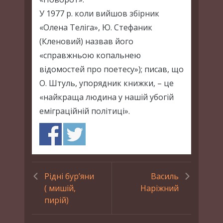
У 1977 р. коли вийшов збірник
«Олена Теліга», Ю. Стефаник
(Кленовий) назвав його
«справжньою копальнею
відомостей про поетесу»); писав, що
О. Штуль, упорядник книжки, – це
«найкраща людина у нашій убогій
еміграційній політиці».
Рідні бур’яни
Василь
( мишій,
Наріжний
пирій)