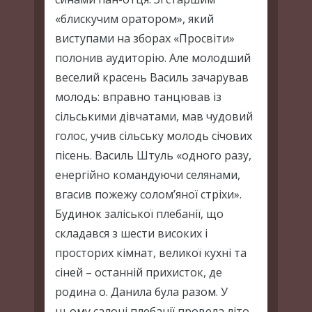
«блискучим оратором», який
виступами на зборах «Просвіти»
полонив аудиторію. Але молодший
веселий красень Василь зачарував
молодь: вправно танцював із
сільськими дівчатами, мав чудовий
голос, учив сільську молодь січових
пісень. Василь Штуль «одного разу,
енергійно командуючи селянами,
вгасив пожежу солом’яної стріхи».
Будинок заліської плебанії, що
складався з шести високих і
просторих кімнат, великої кухні та
сіней – останній прихисток, де
родина о. Данила була разом. У
цьому салоні плебанії провела літо