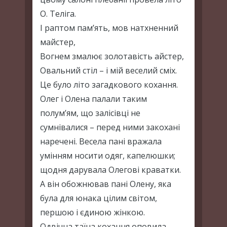
О. Теліга.
І раптом пам’ять, мов натхненний
майстер,
Вогнем змалює золотавість айстер,
Овальний стіл – і мій веселий сміх.
Це було літо загадкового кохання.
Олег і Олена палали таким
полум’ям, що залісівці не
сумнівалися – перед ними закохані
наречені. Весела пані вражала
умінням носити одяг, капелюшки;
щодня дарувала Олегові краватки.
А він обожнював пані Олену, яка
була для юнака цілим світом,
першою і єдиною жінкою.
Одвічна таїна кохання оповила