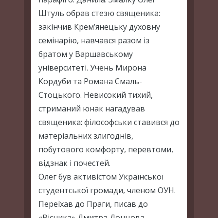
Штуль обрав стезю священика:
закінчив Крем’янецьку духовну
семінарію, навчався разом із
братом у Варшавському
університеті. Учень Мирона
Кордуби та Романа Смаль-
Стоцького. Невисокий тихий,
стриманий юнак нагадував
священика: філософськи ставився до
матеріальних злигоднів,
побутового комфорту, перевтоми,
відзнак і почестей.
Олег був активістом Української
студентської громади, членом ОУН.
Переїхав до Праги, писав до
«Вісника» Дмитра Донцова,