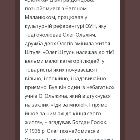
познайомився з Євгеном
Маланюком, працював у
культурній референтурі ОУН, яку
тоді очолював Олег Ольжич,
дружба двох Олегів змінила життя
Штуля. «Олег Штуль належав до тієї
вельми малої категорії людей, у
товаристві яких почуваєшся і
вільно, і спокійно, і надзвичайно
приємно. Був він один із небагатьох
учнів О. Ольжича, який відгукнувся
на заклик: «Іди за мною!». І прямо
йшов за ним аж до кінця свого
життя», – згадував Богдан Госюк.
У 1936 р. Олег познайомився з
Оленою Телігою. Пані в капелюшку