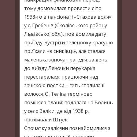
тому домовилася провести літо
1938-го в пансіонаті «Стахова воля»
у с. Гребенів (Сколівського району
Львівської обл.), повідомила дату
приїзду. Зустріти зеленооку красуню
приїхали «вісниківці», але сталася
маленька жіноча трагедія: за день
до виїзду Лєночки перукарка
перестаралася: працюючи над
зачіскою поетки – геть спалила її
волосся. О. Теліга терміново
поміняла плани: подалася на Волинь
у село Заліси, де від 1938 р.
проживали Штулі.
Спочатку залісяни познайомилися з
синами пан-отця. Зі старшим