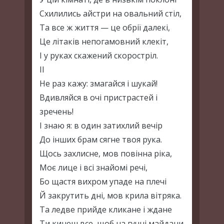
Схилились айстри на овальний стіл,
Та все ж життя — це обрії далекі,
Це літаків непогамовний клекіт,
І у руках скажений скоростріл.
II
Не раз кажу: змагайся і шукай!
Вдивляйся в очі пристрастей і
зречень!
І знаю я: в один затихлий вечір
До інших брам сягне твоя рука.
Щось захлисне, мов повінна ріка,
Моє лице і всі знайомі речі,
Бо щастя вихром упаде на плечі
Й закрутить дні, мов крила вітряка.
Та ледве прийде кликане і ждане
Ти кинеш все, щоб на гучні майдани