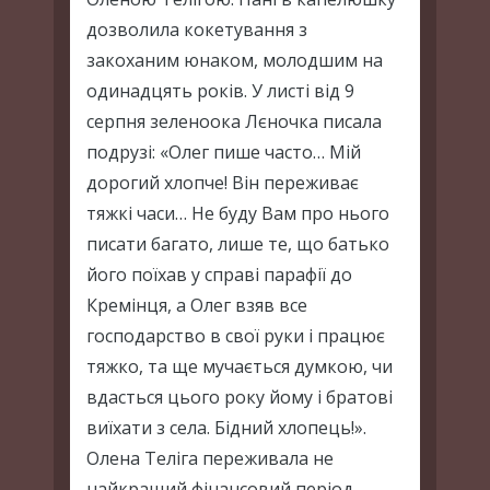
дозволила кокетування з
закоханим юнаком, молодшим на
одинадцять років. У листі від 9
серпня зеленоока Лєночка писала
подрузі: «Олег пише часто… Мій
дорогий хлопче! Він переживає
тяжкі часи… Не буду Вам про нього
писати багато, лише те, що батько
його поїхав у справі парафії до
Кремінця, а Олег взяв все
господарство в свої руки і працює
тяжко, та ще мучається думкою, чи
вдасться цього року йому і братові
виїхати з села. Бідний хлопець!».
Олена Теліга переживала не
найкращий фінансовий період,