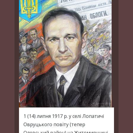
1 (14) липня 1917 р. у селі Лопатичі
Овруцького повіту (тепер
Олевський район) на Житомирщині