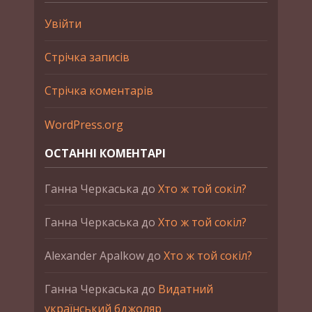
Увійти
Стрічка записів
Стрічка коментарів
WordPress.org
ОСТАННІ КОМЕНТАРІ
Ганна Черкаська
до
Хто ж той сокіл?
Ганна Черкаська
до
Хто ж той сокіл?
Alexander Apalkow
до
Хто ж той сокіл?
Ганна Черкаська
до
Видатний
український бджоляр