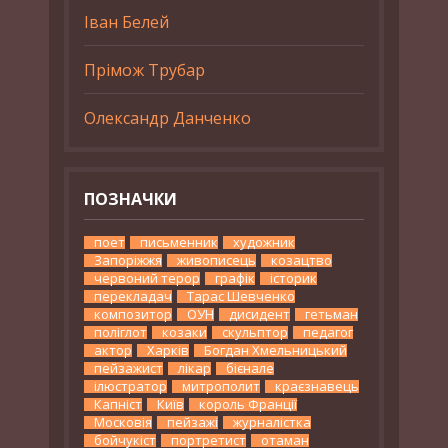
Іван Белей
Прімож Трубар
Олександр Данченко
ПОЗНАЧКИ
поет
письменник
художник
Запоріжжя
живописець
козацтво
червоний терор
графік
історик
перекладач
Тарас Шевченко
композитор
ОУН
дисидент
гетьман
поліглот
козаки
скульптор
педагог
актор
Харків
Богдан Хмельницький
пейзажист
лікар
бієнале
ілюстратор
митрополит
краєзнавець
Капніст
Київ
король Франції
Московія
пейзажі
журналістка
бойчукіст
портретист
отаман