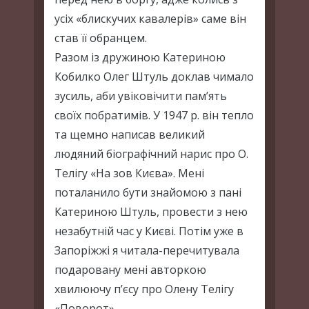
усіх «блискучих кавалерів» саме він
став її обранцем.
Разом із дружиною Катериною
Кобилко Олег Штуль доклав чимало
зусиль, аби увіковічити пам’ять
своїх побратимів. У 1947 р. він тепло
та щемно написав великий
людяний біографічний нарис про О.
Телігу «На зов Києва». Мені
поталанило бути знайомою з пані
Катериною Штуль, провести з нею
незабутній час у Києві. Потім уже в
Запоріжжі я читала-перечитувала
подаровану мені авторкою
хвилюючу п’єсу про Олену Телігу
«Поворот».