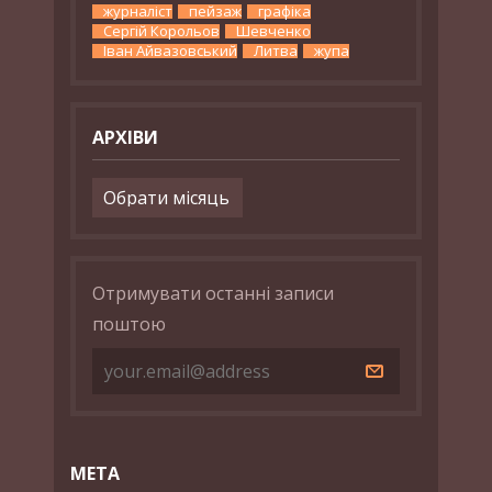
журналіст
пейзаж
графіка
Сергій Корольов
Шевченко
Іван Айвазовський
Литва
жупа
АРХІВИ
Архіви
Отримувати останні записи
поштою
МЕТА