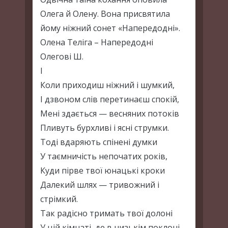
Олега й Олену. Вона присвятила
йому ніжний сонет «Напередодні».
Олена Теліга – Напередодні
Олегові Ш.
I
Коли приходиш ніжний і шумкий,
І дзвоном слів перетинаєш спокій,
Мені здається — весняних потоків
Пливуть бурхливі і ясні струмки.
Тоді вдаряють спінені думки
У таємничість непочатих років,
Куди пірве твої юнацькі кроки
Далекий шлях — тривожний і
стрімкий.
Так радісно тримать твої долоні
У цій кімнаті, де в низькім поклоні