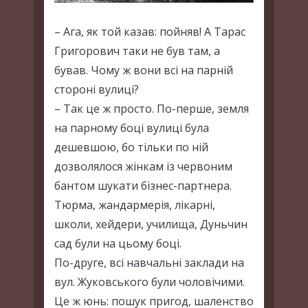
– Ага, як той казав: пойняв! А Тарас
Григорович таки не був там, а
бував. Чому ж вони всі на парній
стороні вулиці?
– Так це ж просто. По-перше, земля
на парному боці вулиці була
дешевшою, бо тільки по ній
дозволялося жінкам із червоним
бантом шукати бізнес-партнера.
Тюрма, жандармерія, лікарні,
школи, хейдери, училища, Дуньчин
сад були на цьому боці.
По-друге, всі навчальні заклади на
вул. Жуковського були чоловічими.
Це ж юнь: пошук пригод, шаленство