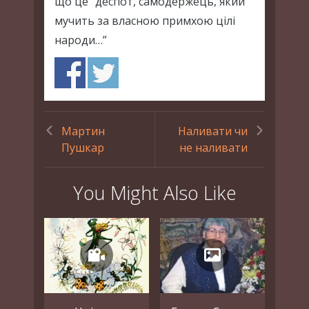
що це “деспот, самодержець, який
мучить за власною примхою цілі
народи…”
Мартин
Наливати чи
Пушкар
не наливати
You Might Also Like