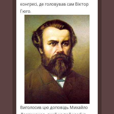
конгресі, де головував сам Віктор
Гюго.
Виголосив цю доповідь Михайло