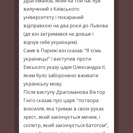
Драгоманов, який на той час був
вилучений з Київського
університету і покараний
відправкою на два роки до Львова
(де він затримався на довше і
відчув себе українцем).
Саме в Парижі він сказав: “Я єсмь
українець!” і виступив проти
Емського указу царя Олександра ІІ,
яким було заборонено вживати
українську мову.
Після виступу Драгоманова Віктор
Гюго сказав про царя: “потвора
всесилля, яка тримає в своїх руках
хрест, який закінчується мечем, і
скіпетр, який закінчується батогом”,