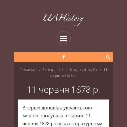
Головна
»
Регістрація
»
Історичні події
»
11
червня 1878 р.
11 червня 1878 р.
Вперше доповідь українською
мовою пролунала в Парижі 11
червня 1878 року на літературному