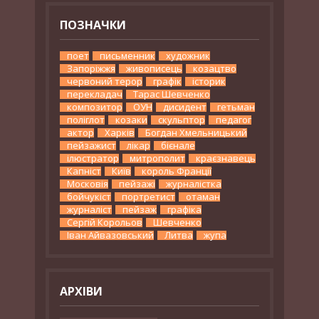
ПОЗНАЧКИ
поет
письменник
художник
Запоріжжя
живописець
козацтво
червоний терор
графік
історик
перекладач
Тарас Шевченко
композитор
ОУН
дисидент
гетьман
поліглот
козаки
скульптор
педагог
актор
Харків
Богдан Хмельницький
пейзажист
лікар
бієнале
ілюстратор
митрополит
краєзнавець
Капніст
Київ
король Франції
Московія
пейзажі
журналістка
бойчукіст
портретист
отаман
журналіст
пейзаж
графіка
Сергій Корольов
Шевченко
Іван Айвазовський
Литва
жупа
АРХІВИ