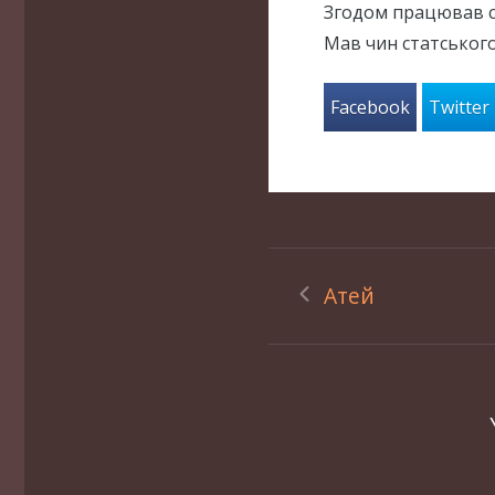
Згодом працював с
Мав чин статського
Facebook
Twitter
Атей