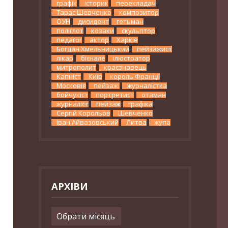
графік
історик
перекладач
Тарас Шевченко
композитор
ОУН
дисидент
гетьман
поліглот
козаки
скульптор
педагог
актор
Харків
Богдан Хмельницький
пейзажист
лікар
бієнале
ілюстратор
митрополит
краєзнавець
Капніст
Київ
король Франції
Московія
пейзажі
журналістка
бойчукіст
портретист
отаман
журналіст
пейзаж
графіка
Сергій Корольов
Шевченко
Іван Айвазовський
Литва
жупа
АРХІВИ
Архіви