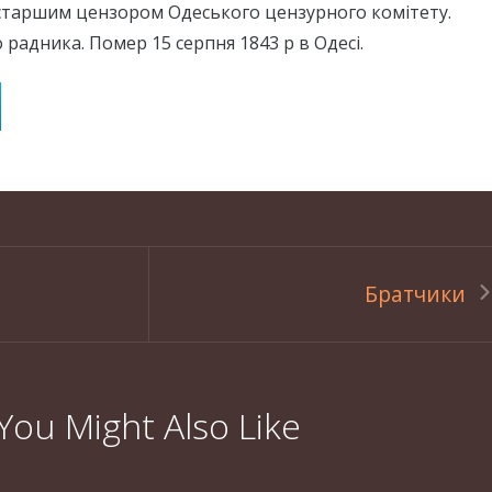
таршим цензором Одеського цензурного комітету.
 радника. Помер 15 серпня 1843 р в Одесі.
Братчики
You Might Also Like