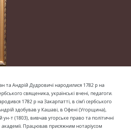
н та Андрій Дудровичі народилися 1782 р на
 сербського священика, українські вчені, педагоги.
одився 1782 р на Закарпатті, в сім’ї сербського
Андрій здобував у Кашаві, в Офені (Угорщина),
 ун-т (1803), вивчав угорське право та політичні
й академії. Працював присяжним нотаріусом