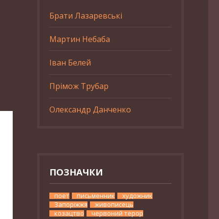
Брати Лазаревські
Мартин Небаба
Іван Белей
Прімож Трубар
Олександр Данченко
ПОЗНАЧКИ
поет
письменник
художник
Запоріжжя
живописець
козацтво
червоний терор