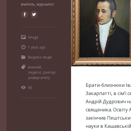
вчитель, журналіст.
Image
1 year ago
Видатні люди
вчений
,
педагог
,
ректор
університету
Брати-близнюки Іва
65
Закарпатті, в сім’ї
Андрій Дудрович нар
священика. Освіту 
закінчив Пештський
науки в Кашавські