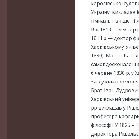
королівської судово
Україну, викладав 
гімназії, пізніше ті
Від 1813 — лектор н
1814 р — доктор філ
Харківському Уніве
1830). Масон. Като
самовдосконалення.
6 червня 1830 р. у
Заслужив промовист
Брат Іван Дудрович
Харківський універс
рр викладав у Ріше
професора кафедри 
філософії. У 1825 –
директора Рішельєв