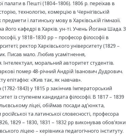
ї палати в Пешті (1804–1806). 1806 р. переїхав в
історію, технологію, комерцію в Чернігівській
 ж предмети і латинську мову в Харківській гімназії.
а його кафедрі в Харків. ун-ті. Учень Йогана Шада. З
ософії, у 1818–1830 рр – професор філософії в
рситеті; ректор Харківського університету (1829 –
лик. Писав мало. Любив усамітнення,
 Інтелектуал, моральний авторитет студентів.
 Харкові помер 48-річний Андрій Іванович Дудрович.
у епітафію: «Жив так, як навчав».
 (1782-1843) у 1815 р закінчив Імператорський
итет із ступенем кандидата філософії. В 1817 – 1839
льєвському ліцеї, обіймав посади ад’юнкта,
російської та латинської словесності, професора
 1826, 1829 – 1830, 1831 – 1832 рр виконував обов’язки
ського ліцею – керівника педагогічного інституту.