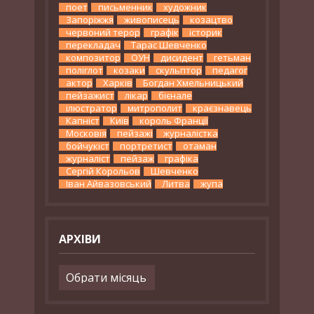
поет
письменник
художник
Запоріжжя
живописець
козацтво
червоний терор
графік
історик
перекладач
Тарас Шевченко
композитор
ОУН
дисидент
гетьман
поліглот
козаки
скульптор
педагог
актор
Харків
Богдан Хмельницький
пейзажист
лікар
бієнале
ілюстратор
митрополит
краєзнавець
Капніст
Київ
король Франції
Московія
пейзажі
журналістка
бойчукіст
портретист
отаман
журналіст
пейзаж
графіка
Сергій Корольов
Шевченко
Іван Айвазовський
Литва
жупа
АРХІВИ
Архіви