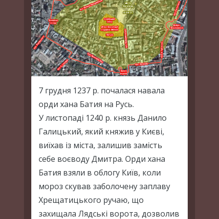
7 грудня 1237 р. почалася навала
орди хана Батия на Русь.
У листопаді 1240 р. князь Данило
Галицький, який княжив у Києві,
виїхав із міста, залишив замість
себе воєводу Дмитра. Орди хана
Батия взяли в облогу Київ, коли
мороз скував заболочену заплаву
Хрещатицького ручаю, що
захищала Лядські ворота, дозволив