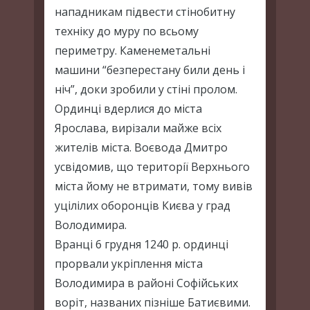
нападникам підвести стінобитну
техніку до муру по всьому
периметру. Каменеметальні
машини “безперестану били день і
ніч”, доки зробили у стіні пролом.
Ординці вдерлися до міста
Ярослава, вирізали майже всіх
жителів міста. Воєвода Дмитро
усвідомив, що території Верхнього
міста йому не втримати, тому вивів
уцілілих оборонців Києва у град
Володимира.
Вранці 6 грудня 1240 р. ординці
прорвали укріплення міста
Володимира в районі Софійських
воріт, названих пізніше Батиєвими.