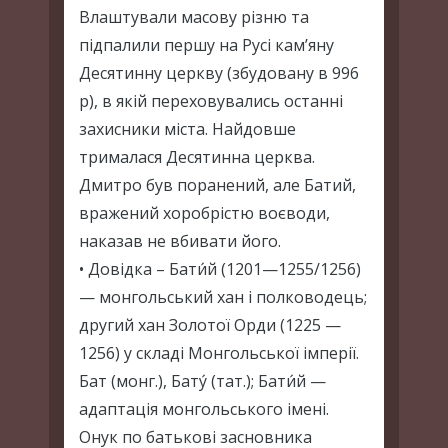
Влаштували масову різню та
підпалили першу на Русі кам’яну
Десятинну церкву (збудовану в 996
р), в якій переховувались останні
захисники міста. Найдовше
трималася Десятинна церква.
Дмитро був поранений, але Батий,
вражений хоробрістю воєводи,
наказав не вбивати його.
• Довідка – Бати́й (1201—1255/1256)
— монгольський хан і полководець;
другий хан Золотої Орди (1225 —
1256) у складі Монгольської імперії.
Бат (монг.), Бату́ (тат.); Бати́й —
адаптація монгольського імені.
Онук по батькові засновника