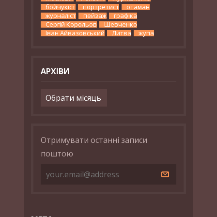
бойчукіст
портретист
отаман
журналіст
пейзаж
графіка
Сергій Корольов
Шевченко
Іван Айвазовський
Литва
жупа
АРХІВИ
Архіви
Отримувати останні записи
поштою