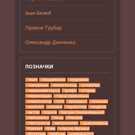
Іван Белей
Прімож Трубар
Олександр Данченко
ПОЗНАЧКИ
поет
письменник
художник
Запоріжжя
живописець
козацтво
червоний терор
графік
історик
перекладач
Тарас Шевченко
композитор
ОУН
дисидент
гетьман
поліглот
козаки
скульптор
педагог
актор
Харків
Богдан Хмельницький
пейзажист
лікар
бієнале
ілюстратор
митрополит
краєзнавець
Капніст
Київ
король Франції
Московія
пейзажі
журналістка