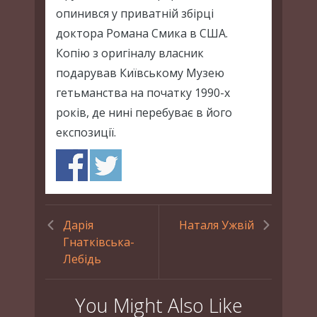
опинився у приватній збірці
доктора Романа Смика в США.
Копію з оригіналу власник
подарував Київському Музею
гетьманства на початку 1990-х
років, де нині перебуває в його
експозиції.
Дарія
Наталя Ужвій
Гнатківська-
Лебідь
You Might Also Like