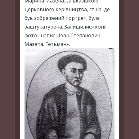
Марина Мазепа; за вказівкою
церковного керівництва, стіна, де
був зображений портрет, була
заштукатурена. Залишилися копії,
фото і напис «Іван Степанович
Мазепа. Гетьман».