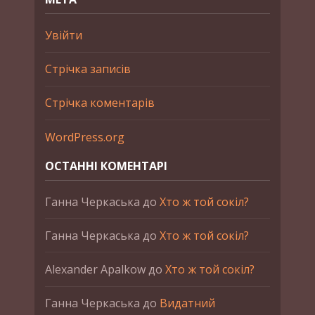
Увійти
Стрічка записів
Стрічка коментарів
WordPress.org
ОСТАННІ КОМЕНТАРІ
Ганна Черкаська
до
Хто ж той сокіл?
Ганна Черкаська
до
Хто ж той сокіл?
Alexander Apalkow
до
Хто ж той сокіл?
Ганна Черкаська
до
Видатний