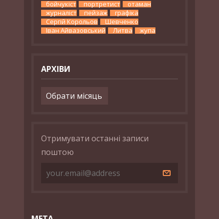
бойчукіст
портретист
отаман
журналіст
пейзаж
графіка
Сергій Корольов
Шевченко
Іван Айвазовський
Литва
жупа
АРХІВИ
Архіви
Отримувати останні записи
поштою
МЕТА