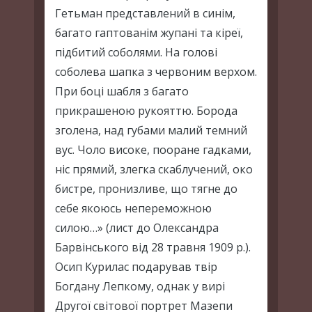
Гетьман представлений в синім,
багато гаптованім жупані та кіреї,
підбитий соболями. На голові
соболева шапка з червоним верхом.
При боці шабля з багато
прикрашеною рукояттю. Борода
зголена, над губами малий темний
вус. Чоло високе, пооране гадками,
ніс прямий, злегка скаблучений, око
бистре, пронизливе, що тягне до
себе якоюсь непереможною
силою…» (лист до Олександра
Барвінського від 28 травня 1909 р.).
Осип Курилас подарував твір
Богдану Лепкому, однак у вирі
Другої світової портрет Мазепи