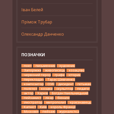
Іван Белей
Прімож Трубар
Олександр Данченко
ПОЗНАЧКИ
поет
письменник
художник
Запоріжжя
живописець
козацтво
червоний терор
графік
історик
перекладач
Тарас Шевченко
композитор
ОУН
дисидент
гетьман
поліглот
козаки
скульптор
педагог
актор
Харків
Богдан Хмельницький
пейзажист
лікар
бієнале
ілюстратор
митрополит
краєзнавець
Капніст
Київ
король Франції
Московія
пейзажі
журналістка