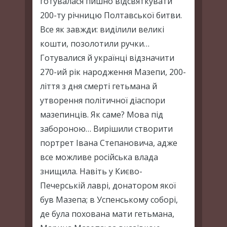
готувалася пишно відсвяткувати
200-ту річницю Полтавської битви.
Все як завжди: виділили великі
кошти, позолотили ручки…
Готувалися й українці відзначити
270-ий рік народження Мазепи, 200-
ліття з дня смерті гетьмана й
утворення політичної діаспори
мазепинців. Як саме? Мова під
забороною… Вирішили створити
портрет Івана Степановича, адже
все можливе російська влада
знищила. Навіть у Києво-
Печерській лаврі, донатором якої
був Мазепа; в Успенському соборі,
де була похована мати гетьмана,