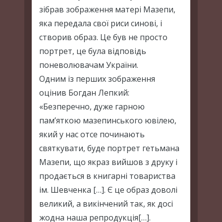
зібрав зображення матері Мазепи,
яка передала свої риси синові, і
створив образ. Це був не просто
портрет, це була відповідь
поневолювачам України.
Одним із перших зображення
оцінив Богдан Лепкий:
«Безперечно, дуже гарною
пам’яткою мазепинського ювілею,
який у нас отсе починають
святкувати, буде портрет гетьмана
Мазепи, що якраз вийшов з друку і
продається в книгарні товариства
ім. Шевченка […]. Є це образ доволі
великий, а викінчений так, як досі
жодна наша репродукція[…].