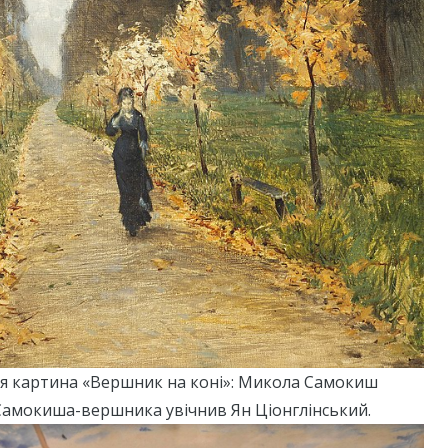
ся картина «Вершник на коні»: Микола Самокиш
 Самокиша-вершника увічнив Ян Ціонглінський.