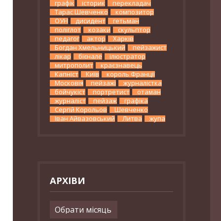
графік
історик
перекладач
Тарас Шевченко
композитор
ОУН
дисидент
гетьман
поліглот
козаки
скульптор
педагог
актор
Харків
Богдан Хмельницький
пейзажист
лікар
бієнале
ілюстратор
митрополит
краєзнавець
Капніст
Київ
король Франції
Московія
пейзажі
журналістка
бойчукіст
портретист
отаман
журналіст
пейзаж
графіка
Сергій Корольов
Шевченко
Іван Айвазовський
Литва
жупа
АРХІВИ
Архіви