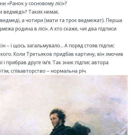
ни «Ранок у сосновому лісі»?
ри ведмеді»? Таких немає.
и ведмеді, а чотири (мати та троє ведмежат). Перша
ежа родина в лісі». А хто скаже, чиї два підписи
ін – і щось загальмувало… А поряд стояв підпис
кого. Коли Третьяков придбав картину, він змочив
і і прибрав друге ім’я. Так зник підпис автора
тім, співавторство – нормальна річ.