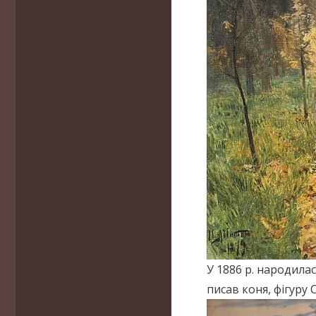
У 1886 р. народила
писав коня, фігуру