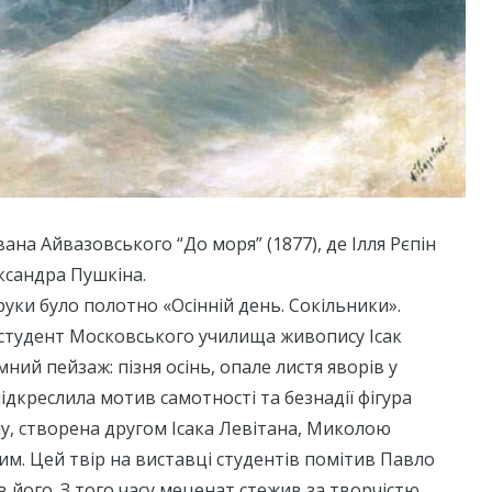
ана Айвазовського “До моря” (1877), де Ілля Рєпін
ксандра Пушкіна.
уки було полотно «Осінній день. Сокільники».
й студент Московського училища живопису Ісак
ний пейзаж: пізня осінь, опале листя яворів у
підкреслила мотив самотності та безнадії фігура
у, створена другом Ісака Левітана, Миколою
. Цей твір на виставці студентів помітив Павло
 його. З того часу меценат стежив за творчістю