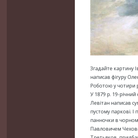
Згадайте картину Ів
написав фігуру Оле
Роботою у чотири р
У 1879 р. 19-річни
Левітан написав сум
пустому паркові. І 
панночки в чорном
Павловичем Чеховим
Третьяков, придбав