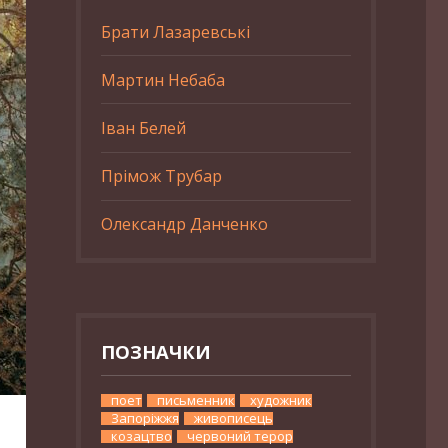
Брати Лазаревські
Мартин Небаба
Іван Белей
Прімож Трубар
Олександр Данченко
ПОЗНАЧКИ
поет
письменник
художник
Запоріжжя
живописець
козацтво
червоний терор