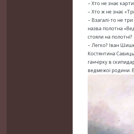
– Хто не знає карти
– Хто ж не знає «Т
– Взагалі-то не тр
назва полотна «Ведм
стояли на полотні?
– Легко? Іван Шишк
Костянтина Савиць
ганчірку в скипидар
ведмежої родини. В