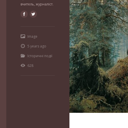
вчитель, журналіст.
Image
5 years ago
Історичні події
628