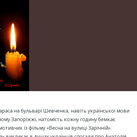
араса на бульварі Шевченка, навіть української мови
ному Запоріжжі, натомість кожну годину бемкає
тивчик із фільму «Весна на вулиці Зарічній».
а» викликає в душах українців спогади про Анатолія