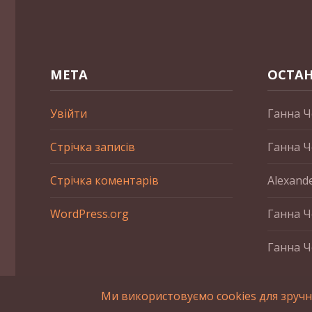
МЕТА
ОСТАН
Увійти
Ганна Ч
Стрічка записів
Ганна Ч
Стрічка коментарів
Alexand
WordPress.org
Ганна Ч
Ганна Ч
Ми використовуємо cookies для зручн
2015-2023 © UAHistory Всі права застережено. При викори