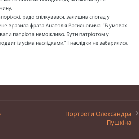
чину.
апоріжжі, радо спілкувався, залишив спогад у
ене вразила фраза Анатолія Васильовича: “В умовах
вати патріота неможливо. Бути патріотом у
подвиг із усіма наслідками.” І наслідки не забарилися.
о
Портрети Олександра
Пушкіна