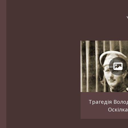
Трагедія Вол
Оскілка