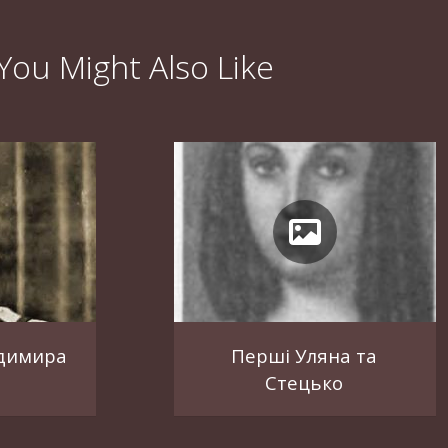
You Might Also Like
одимира
Перші Уляна та
Стецько