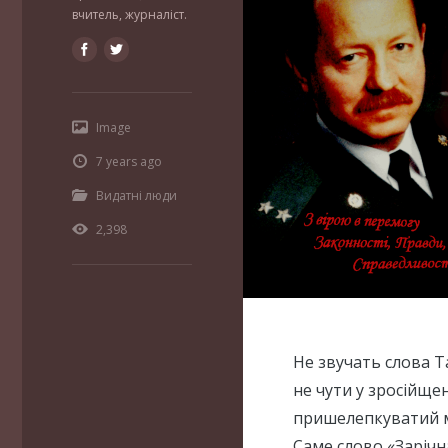
вчитель, журналіст.
Image
7 years ago
Видатні люди
2,398
Не звучать слова Т
не чути у зросійще
пришелепкуватий мо
Саме слово «Зарічн