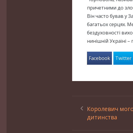
причетними до зло
Він часто бував у З
багатьох серцях. М
бездуховності вихо
нинішній Україні – 
Facebook
Twitter
Королевич мог
дитинства