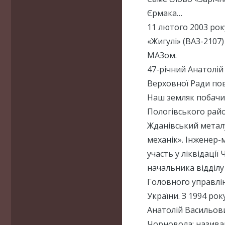
Єрмака…
11 лютого 2003 року
«Жигулі» (ВАЗ-2107
МАЗом.
47-річний Анатолій
Верховної Ради пов
Наш земляк побачив 
Пологівського райо
Жданівський металу
механік». Інженер-м
участь у ліквідації
начальника відділу
Головного управлі
України. З 1994 рок
Анатолій Васильови
Чорновола; називав