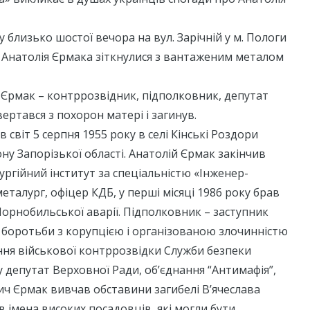
 близько шостої вечора на вул. Зарічній у м. Пологи
) Анатолія Єрмака зіткнулися з вантаженим металом
 Єрмак – контррозвідник, підполковник, депутат
ертався з похорон матері і загинув.
світ 5 серпня 1955 року в селі Кінські Роздори
ну Запорізької області. Анатолій Єрмак закінчив
ргійний інститут за спеціальністю «Інженер-
еталург, офіцер КДБ, у перші місяці 1986 року брав
 Чорнобильської аварії. Підполковник – заступник
 боротьби з корупцією і організованою злочинністю
ння військової контррозвідки Служби безпеки
у депутат Верховної Ради, об’єднання “Антимафія”,
ч Єрмак вивчав обставини загибелі В’ячеслава
 імена високих посадовців, які могли бути