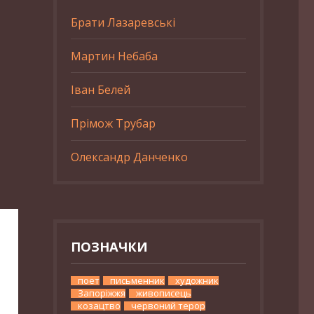
Брати Лазаревські
Мартин Небаба
Іван Белей
Прімож Трубар
Олександр Данченко
ПОЗНАЧКИ
поет
письменник
художник
Запоріжжя
живописець
козацтво
червоний терор