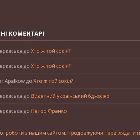
НІ КОМЕНТАРІ
еркаська
до
Хто ж той сокіл?
еркаська
до
Хто ж той сокіл?
er Apalkow
до
Хто ж той сокіл?
еркаська
до
Видатний український бджоляр
еркаська
до
Петро Франко
ої роботи з нашим сайтом. Продовжуючи переглядати на
станні матеріалів сайта обов'язкове зворотнє посилання.