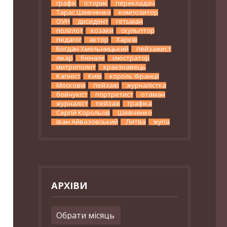
графік
історик
перекладач
Тарас Шевченко
композитор
ОУН
дисидент
гетьман
поліглот
козаки
скульптор
педагог
актор
Харків
Богдан Хмельницький
пейзажист
лікар
бієнале
ілюстратор
митрополит
краєзнавець
Капніст
Київ
король Франції
Московія
пейзажі
журналістка
бойчукіст
портретист
отаман
журналіст
пейзаж
графіка
Сергій Корольов
Шевченко
Іван Айвазовський
Литва
жупа
АРХІВИ
Архіви