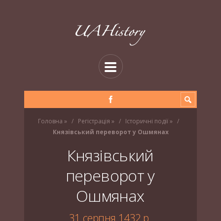
Головна
»
Регістрація
»
Історичні події
»
Князівський переворот у Ошмянах
Князівський
переворот у
Ошмянах
31 серпня 1432 р.