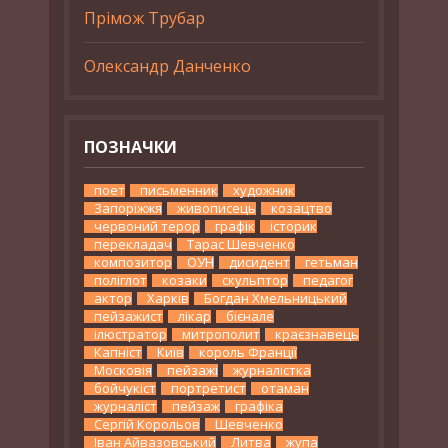
Прімож Трубар
Олександр Данченко
ПОЗНАЧКИ
поет
письменник
художник
Запоріжжя
живописець
козацтво
червоний терор
графік
історик
перекладач
Тарас Шевченко
композитор
ОУН
дисидент
гетьман
поліглот
козаки
скульптор
педагог
актор
Харків
Богдан Хмельницький
пейзажист
лікар
бієнале
ілюстратор
митрополит
краєзнавець
Капніст
Київ
король Франції
Московія
пейзажі
журналістка
бойчукіст
портретист
отаман
журналіст
пейзаж
графіка
Сергій Корольов
Шевченко
Іван Айвазовський
Литва
жупа