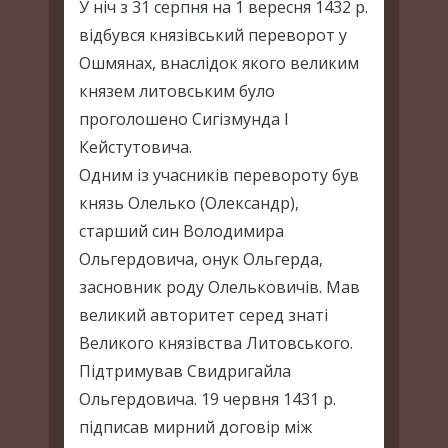
У ніч з 31 серпня на 1 вересня 1432 р.
відбувся князівський переворот у
Ошмянах, внаслідок якого великим
князем литовським було
проголошено Сигізмунда І
Кейстутовича.
Одним із учасників перевороту був
князь Олелько (Олександр),
старший син Володимира
Ольгердовича, онук Ольгерда,
засновник роду Олельковичів. Мав
великий авторитет серед знаті
Великого князівства Литовського.
Підтримував Свидригайла
Ольгердовича. 19 червня 1431 р.
підписав мирний договір між