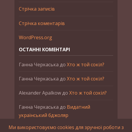
Стрічка записів
Стрічка коментарів
WordPress.org
ОСТАННІ КОМЕНТАРІ
Ганна Черкаська
до
Хто ж той сокіл?
Ганна Черкаська
до
Хто ж той сокіл?
Alexander Apalkow
до
Хто ж той сокіл?
Ганна Черкаська
до
Видатний
український бджоляр
Ми використовуємо cookies для зручної роботи з
Ганна Черкаська
до
Петро Франко