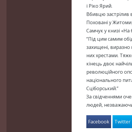
і Ріко Ярий.
Вбивцю застрілив 
Поховані у Житомир
Самчук у книзі «На 
“Під цим самим обі
захищені, виразно 
них хрестами. Тяжк
кінець двоє найчіл
революційного опор
національного пит
Сціборський.”
За свідченнями оче
людей, незважаючи
Facebook
Twitter