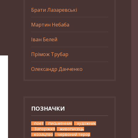
Брати Лазаревські
Мартин Небаба
Іван Белей
Прімож Трубар
Олександр Данченко
ПОЗНАЧКИ
поет
письменник
художник
Запоріжжя
живописець
козацтво
червоний терор