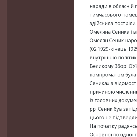
наради в обласній п
тимчасового помеш
здійснила постріли
Омеляна Сеника і в
Омелян Сеник наро
(02.1929-кінець 192
внутрішню політику
Великому Зборі ОУН
компроматом була по
Сеника» з відомост
причиною численних
із головних докуме
рр. Сеник був запі
цього не підтверди
На початку радянс
Основної похідної 