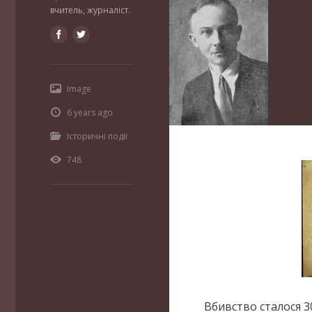
вчитель, журналіст.
Image
6 years ago
Історичні події
748
Вбивство сталося 30