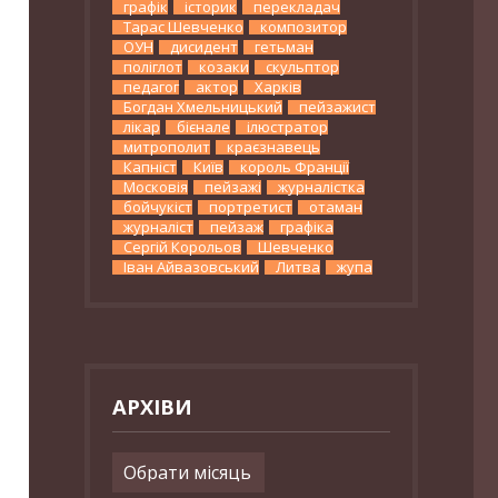
графік
історик
перекладач
Тарас Шевченко
композитор
ОУН
дисидент
гетьман
поліглот
козаки
скульптор
педагог
актор
Харків
Богдан Хмельницький
пейзажист
лікар
бієнале
ілюстратор
митрополит
краєзнавець
Капніст
Київ
король Франції
Московія
пейзажі
журналістка
бойчукіст
портретист
отаман
журналіст
пейзаж
графіка
Сергій Корольов
Шевченко
Іван Айвазовський
Литва
жупа
АРХІВИ
Архіви