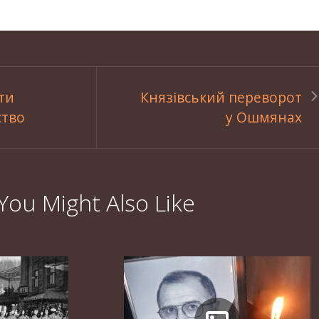
ти
Князівський переворот
ство
у Ошмянах
You Might Also Like