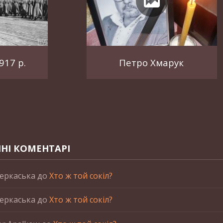
917 р.
Петро Хмарук
НІ КОМЕНТАРІ
еркаська
до
Хто ж той сокіл?
еркаська
до
Хто ж той сокіл?