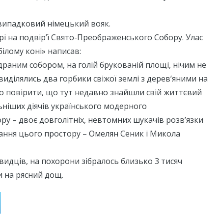
випадковий німецький вояк.
і на подвір’ї Свято-Преображенського Собору. Улас
білому коні» написав:
драним собором, на голій брукованій площі, нічим не
виділялись два горбики свіжої землі з дерев’яними на
о повірити, що тут недавно знайшли свій життєвий
ьніших діячів українського модерного
у – двоє довголітніх, невтомних шукачів розв’язки
ання цього простору – Омелян Сеник і Микола
видців, на похорони зібралось близько 3 тисяч
 на рясний дощ.