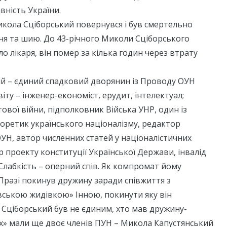
ність України.
икола Сціборський повернувся і був смертельно
чя та шию. До 43-річного Миколи Сціборського
о лікаря, він помер за кілька годин через втрату
й – єдиний спадковий дворянин із Проводу ОУН
іту – інженер-економіст, ерудит, інтелектуал;
тової війни, підполковник Війська УНР, один із
оретик українського націоналізму, редактор
УН, автор численних статей у націоналістичних
р проекту конституції Української Держави, інвалід
 Слабкість – оперний спів. Як компромат йому
 Празі покинув дружину заради співжиття з
вською жидівкою» Інною, покинути яку він
, Сціборський був не єдиним, хто мав дружину-
іх» мали ще двоє членів ПУН – Микола Капустянський