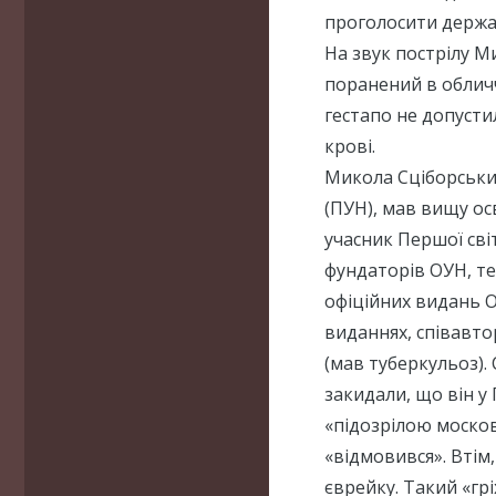
проголосити держав
На звук пострілу М
поранений в облич
гестапо не допустил
крові.
Микола Сціборськи
(ПУН), мав вищу осв
учасник Першої сві
фундаторів ОУН, те
офіційних видань О
виданнях, співавто
(мав туберкульоз).
закидали, що він у
«підозрілою моско
«відмовився». Втім
єврейку. Такий «гр