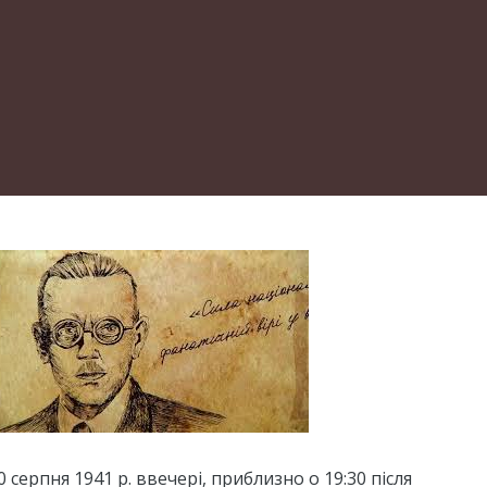
 серпня 1941 р. ввечері, приблизно о 19:30 після