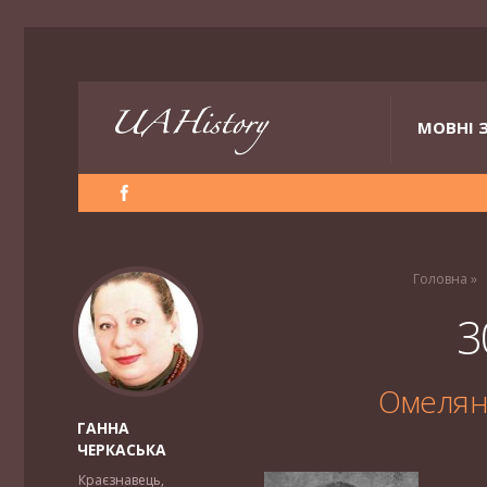
МОВНІ 
Головна
»
3
Омелян 
ГАННА
ЧЕРКАСЬКА
Краєзнавець,