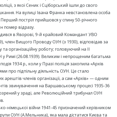
оліції, з якої Сеник і Сціборський ішли до свого
кання. На вулиці Івана Франка невстановлена особа
. Перший постріл прийшовся у спину 50-річного
ін помер відразу.
дився в Яворові, 9-й крайовий Командант УВО
9), член Вищого Проводу ОУН (з 1930), відповідав за
 та організаційну роботу; головуючий на II
 у Римі (26.08.1939). Великим і непрощеним багатьма
дія 1934 р., коли у Празі поліція захопила «Архів
ями про підпільну діяльність ОУН. Це стало
 арештів членів організації, а сам «Архів» — одним
нтів звинувачення на Варшавському процесі 1935-36
дозрений у зраді, але Революційний трибунал ОУН
в.
ько-німецької війни 1941-45 призначений керівником
групи ОУН (А.Мельника), яка мала дістатися Києва та