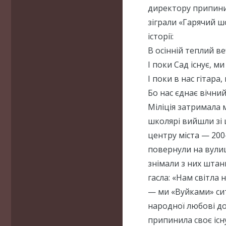
директору припинит
зіграли «Гарячий ш
історії:
В осінній теплий ве
І поки Сад існує, м
І поки в нас гітара
Бо нас єднає вічний
Міліція затримала 
школярі вийшли зі 
центру міста — 200
повернули на вули
знімали з них штан
гасла: «Нам світла 
— ми «Вуйками» ситі
народної любові до
припинила своє існ