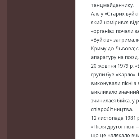
танцмайданчику.
Але у «Старих вуйк
який намірився від
«органів» почали з
«Вуйків» затримал
Криму до Львова; с
апаратуру на поїзд.
20 жовтня 1979 р.
групи був «Карло». 
виконували пісні з
викликало значний 
зчинилася бійка, у 
співробітництва.
12 листопада 1981 
«Після другої пісні
що це налякало вчит