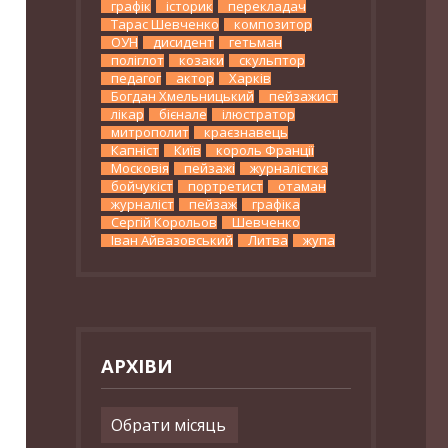
графік
історик
перекладач
Тарас Шевченко
композитор
ОУН
дисидент
гетьман
поліглот
козаки
скульптор
педагог
актор
Харків
Богдан Хмельницький
пейзажист
лікар
бієнале
ілюстратор
митрополит
краєзнавець
Капніст
Київ
король Франції
Московія
пейзажі
журналістка
бойчукіст
портретист
отаман
журналіст
пейзаж
графіка
Сергій Корольов
Шевченко
Іван Айвазовський
Литва
жупа
АРХІВИ
Архіви