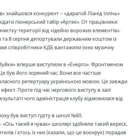
ів» знайшовся конкурент – «дарагой Ліанід Іллічь»
відати піонерський табір «Артек». От працівники
ачистку території від «ідейно ворожих елементів».
и та 8 серпня депортували державним коштом із
амі співробітники КДБ вантажили їхню музичну
 «Вуйки» вперше виступили в «Енерго». Фронтменом
Це був його зоряний час. Вони все частіше
 власного репертуару українською мовою. Це завжди
ефект. Проте під час чергового виступу в залі
результаті чого адміністрація клубу відмовилася від
року був виступ гурту в школі №60.
 — «Ось такий я чувак» школярі здійняли такий вереск,
елів і хтось із них (казали, що це воєнрук) порадив