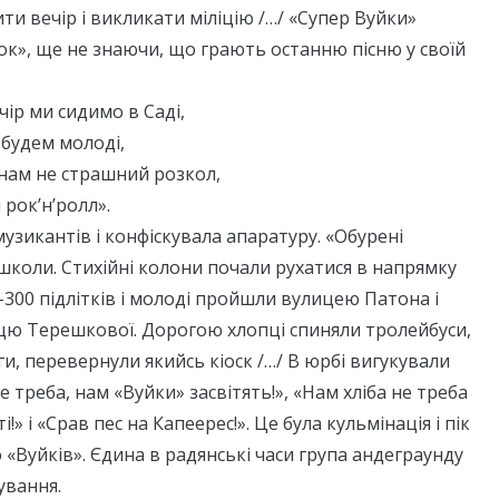
и вечір і викликати міліцію /…/ «Супер Вуйки»
ок», ще не знаючи, що грають останню пісню у своїй
чір ми сидимо в Саді,
и будем молоді,
, нам не страшний розкол,
 рок’н’ролл».
музикантів і конфіскувала апаратуру. «Обурені
школи. Стихійні колони почали рухатися в напрямку
-300 підлітків і молоді пройшли вулицею Патона і
цю Терешкової. Дорогою хлопці спиняли тролейбуси,
ги, перевернули якийсь кіоск /…/ В юрбі вигукували
не треба, нам «Вуйки» засвітять!», «Нам хліба не треба
!» і «Срав пес на Капеерес!». Це була кульмінація і пік
 «Вуйків». Єдина в радянські часи група андеграунду
ування.