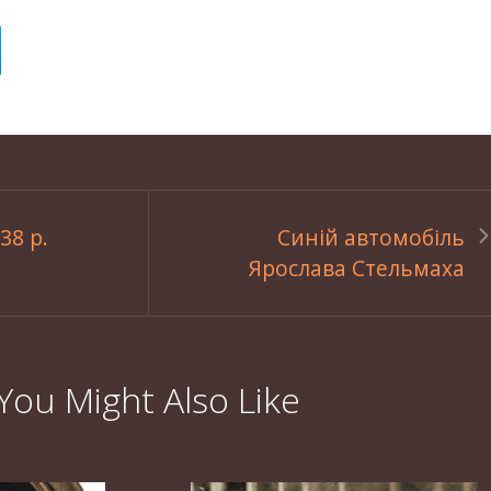
38 р.
Синій автомобіль
Ярослава Стельмаха
You Might Also Like