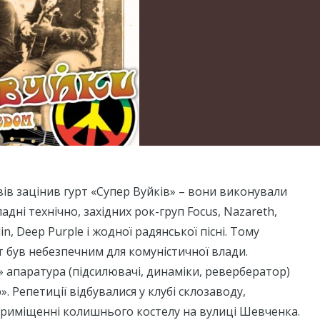
вів зацінив гурт «Супер Вуйків» – вони виконували
ладні технічно, західних рок-груп Focus, Nazareth,
in, Deep Purple і жодної радянської пісні. Тому
т був небезпечним для комуністичної влади.
 апаратура (підсилювачі, динаміки, ревербератор)
. Репетиції відбувалися у клубі склозаводу,
риміщенні колишнього костелу на вулиці Шевченка.