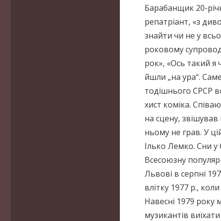
Барабанщик 20-річ
репатріант, «з див
знайти чи не у всь
роковому супровод
рок», «Ось такий я 
йшли „на ура“. Сам
тодішнього СРСР во
хист коміка. Співаю
на сцену, звішував 
ньому не грав. У ц
Ілько Лемко. Сни у
Всесоюзну популярн
Львові в серпні 19
влітку 1977 р., кол
Навесні 1979 року 
музикантів виїхати