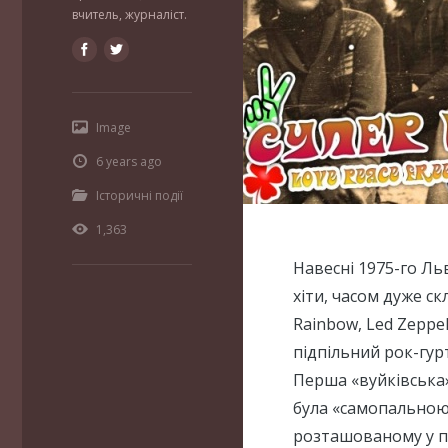
вчитель, журналіст.
Image
6 years ago
Історичні події
1,363
Навесні 1975-го Ль
хіти, часом дуже ск
Rainbow, Led Zeppel
підпільний рок-гур
Перша «вуйківська»
була «самопальною»
розташованому у п