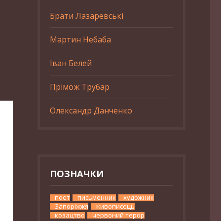
Брати Лазаревські
Мартин Небаба
Іван Белей
Прімож Трубар
Олександр Данченко
ПОЗНАЧКИ
поет
письменник
художник
Запоріжжя
живописець
козацтво
червоний терор