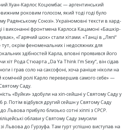
ний Хуан-Карлос Коцюмбас — аргентинський
овижним роковим голосом, який тоді годі було
ому Радянському Союзі». Україномовні тексти в хард-
і і виконанні фронтмена Карлоса Кацамоні «Башкір-
чувак», «Гарячий шок» стали хітами. «Танці в „Ляпі“
е тут, окрім феноменальних і недосяжних для
кальних здібностей Карла, вповні проявився його
чи хіт Рода Стюарта „Da Ya Think I’m Sexy“, він сідав
ноги і грав соло на саксофоні, хоча раніше ніколи на
ій комічній ролі Карло перевершив самого себе» —
 Святому Саду.
ість «Вуйки» здобули на хіп-сейшні у Святому Саду у
76 р. Потім відбувся другий сейшн у Святому Саду
и до Львова прибуло близько сотні хіппі з СРСР.
міліцейські облави у Святому Саду змусили
 зі Львова до Гурзуфа. Там гурт успішно виступав на