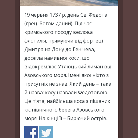
19 червня 1737 р. день Св. Федота
(грец. Богом даний). Під час
кримського походу веслова
флотилія, прямуючи від фортеці
Дмитра на Дону до Генічева,
досягла намивної коси, що
відокремлює Утлюцький лиман від
Азовського моря. Імені якої ніхто з
присутніх не знав. Який день – така
й назва: косу назвали Федотовою.
Це п’ята, найбільша коса з піщаних
кіс північного берега Азовського
моря. На кінці її – Бирючий острів.