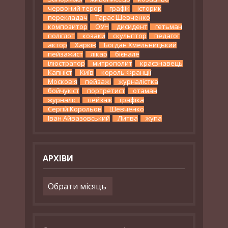
червоний терор
графік
історик
перекладач
Тарас Шевченко
композитор
ОУН
дисидент
гетьман
поліглот
козаки
скульптор
педагог
актор
Харків
Богдан Хмельницький
пейзажист
лікар
бієнале
ілюстратор
митрополит
краєзнавець
Капніст
Київ
король Франції
Московія
пейзажі
журналістка
бойчукіст
портретист
отаман
журналіст
пейзаж
графіка
Сергій Корольов
Шевченко
Іван Айвазовський
Литва
жупа
АРХІВИ
Архіви