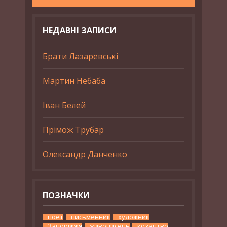
НЕДАВНІ ЗАПИСИ
Брати Лазаревські
Мартин Небаба
Іван Белей
Прімож Трубар
Олександр Данченко
ПОЗНАЧКИ
поет
письменник
художник
Запоріжжя
живописець
козацтво