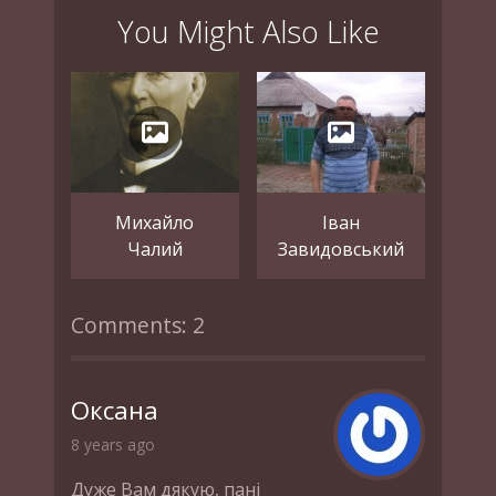
You Might Also Like
Михайло
Іван
Чалий
Завидовський
Comments: 2
Оксана
8 years ago
Дуже Вам дякую, пані