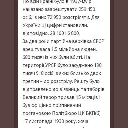
По всій країні було в 1937-му р
наказано заарештувати 259 450
осіб, із них 72 950 розстріляти. Для
України ці цифри становили,
відповідно, 28 100 і 6 800.
За два роки партійна верхівка СРСР
арештувала 1,5 мільйона людей,
680 тисяч із них були вбиті. На
території УРСР було засуджено 198
тисяч 918 осіб, з яких близько двох
третин – до розстрілу. Решту було
відправлено до в`язниць та таборів.
Великий терор тривав 15 місяців і
був офіційно припинений
постановою Політбюро ЦК ВКП(б)
17 листопада 1938 року, хоча