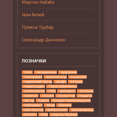
Мартин Небаба
Іван Белей
Прімож Трубар
Олександр Данченко
ПОЗНАЧКИ
поет
письменник
художник
Запоріжжя
живописець
козацтво
червоний терор
графік
історик
перекладач
Тарас Шевченко
композитор
ОУН
дисидент
гетьман
поліглот
козаки
скульптор
педагог
актор
Харків
Богдан Хмельницький
пейзажист
лікар
бієнале
ілюстратор
митрополит
краєзнавець
Капніст
Київ
король Франції