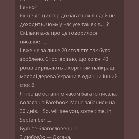
Ганно!!!!
Як це до цих пір до багатьох людей не
доходить, чому у нас усе так як є……?
Скільки вже про це говорилося і
писалося…..
І вже не за лише 20 століття так було
зроблено. Спостерігаю, що кожні 40
років виривають з корінням найкращі
молоді дерева України в один чи інший
спосіб.
Я про це останнім часом багато писала,
волала на Facebook. Мене забанили на
30 днів…. So, will see you, some time, in
September…..
Будьте благословенні !
З любов’ю — Оксана.