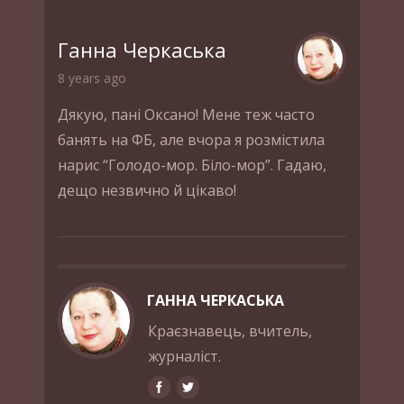
Ганна Черкаська
8 years ago
Дякую, пані Оксано! Мене теж часто
банять на ФБ, але вчора я розмістила
нарис “Голодо-мор. Біло-мор”. Гадаю,
дещо незвично й цікаво!
ГАННА ЧЕРКАСЬКА
Краєзнавець, вчитель,
журналіст.