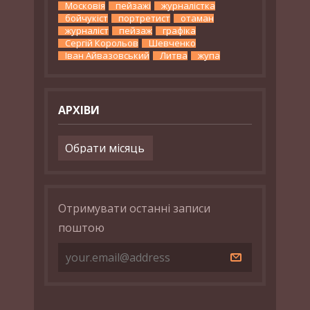
Московія
пейзажі
журналістка
бойчукіст
портретист
отаман
журналіст
пейзаж
графіка
Сергій Корольов
Шевченко
Іван Айвазовський
Литва
жупа
АРХІВИ
Архіви
Отримувати останні записи
поштою