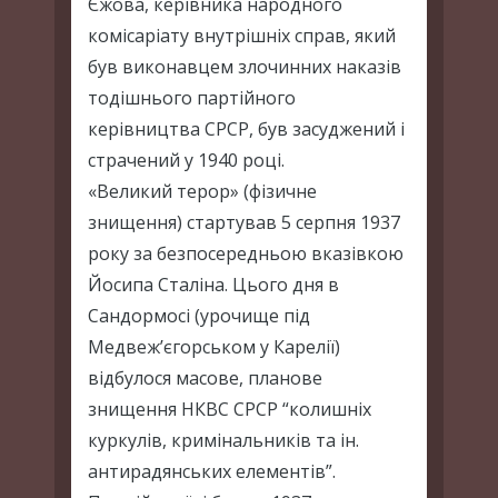
Єжова, керівника народного
комісаріату внутрішніх справ, який
був виконавцем злочинних наказів
тодішнього партійного
керівництва СРСР, був засуджений і
страчений у 1940 році.
«Великий терор» (фізичне
знищення) стартував 5 серпня 1937
року за безпосередньою вказівкою
Йосипа Сталіна. Цього дня в
Сандормосі (урочище під
Медвеж’єгорськом у Карелії)
відбулося масове, планове
знищення НКВС СРСР “колишніх
куркулів, кримінальників та ін.
антирадянських елементів”.