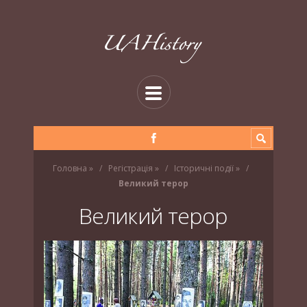
Головна
»
Регістрація
»
Історичні події
»
Великий терор
Великий терор