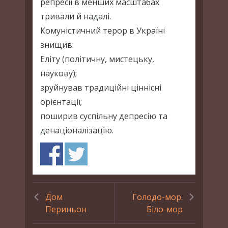
репресії в менших масштабах
тривали й надалі.
Комуністичний терор в Україні
знищив:
Еліту (політичну, мистецьку,
наукову);
зруйнував традиційні ціннісні
орієнтації;
поширив суспільну депресію та
денаціоналізацію.
Дом
Голодо-мор.
Периньон
Біло-мор