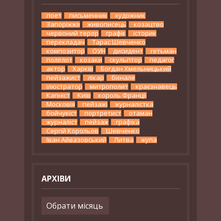
поет
письменник
художник
Запоріжжя
живописець
козацтво
червоний терор
графік
історик
перекладач
Тарас Шевченко
композитор
ОУН
дисидент
гетьман
поліглот
козаки
скульптор
педагог
актор
Харків
Богдан Хмельницький
пейзажист
лікар
бієнале
ілюстратор
митрополит
краєзнавець
Капніст
Київ
король Франції
Московія
пейзажі
журналістка
бойчукіст
портретист
отаман
журналіст
пейзаж
графіка
Сергій Корольов
Шевченко
Іван Айвазовський
Литва
жупа
АРХІВИ
Архіви