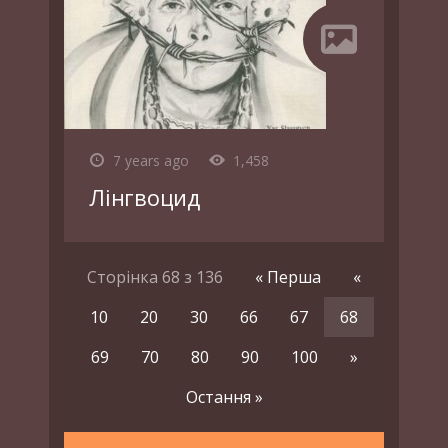
7 years ago
1,458
Лінгвоцид
Сторінка 68 з 136
« Перша
«
10
20
30
66
67
68
69
70
80
90
100
»
Остання »