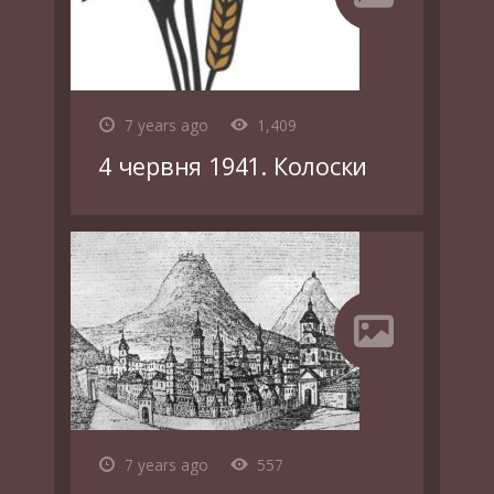
7 years ago
1,409
4 червня 1941. Колоски
7 years ago
557