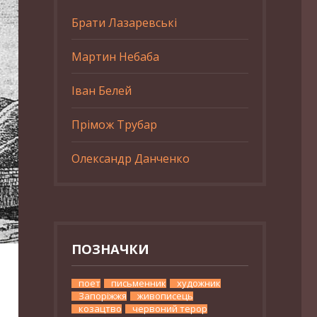
Брати Лазаревські
Мартин Небаба
Іван Белей
Прімож Трубар
Олександр Данченко
ПОЗНАЧКИ
поет
письменник
художник
Запоріжжя
живописець
козацтво
червоний терор