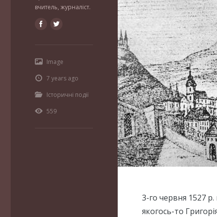
вчитель, журналіст.
Image
7 years ago
Історичні події
559
3-го червня 1527 р.
якогось-то Григорі