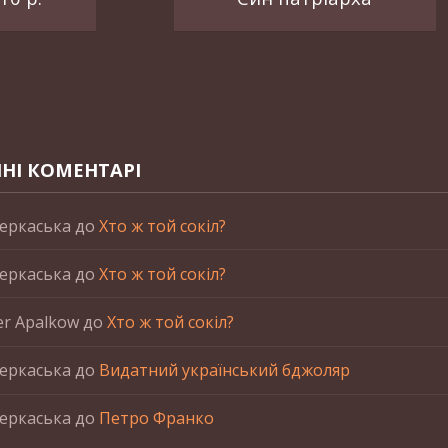
НІ КОМЕНТАРІ
еркаська
до
Хто ж той сокіл?
еркаська
до
Хто ж той сокіл?
er Apalkow
до
Хто ж той сокіл?
еркаська
до
Видатний український бджоляр
еркаська
до
Петро Франко