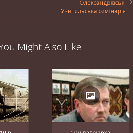
Олександрівськ.
Учительська семінарія
You Might Also Like
10 р.
Син патріарха