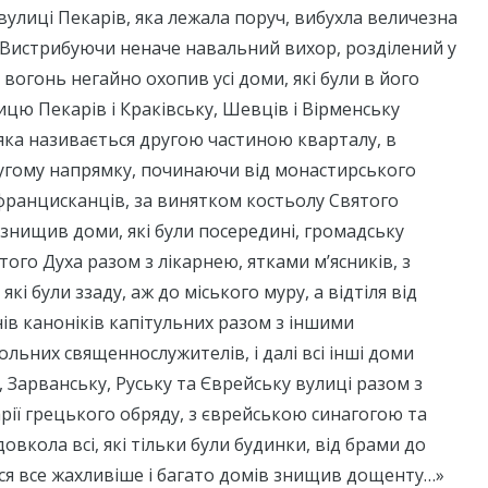
вулиці Пекарів, яка лежала поруч, вибухла величезна
 Вистрибуючи неначе навальний вихор, розділений у
 вогонь негайно охопив усі доми, які були в його
лицю Пекарів і Краківську, Шевців і Вірменську
, яка називається другою частиною кварталу, в
ругому напрямку, починаючи від монастирського
францисканців, за винятком костьолу Святого
 знищив доми, які були посередині, громадську
того Духа разом з лікарнею, ятками м’ясників, з
кі були ззаду, аж до міського муру, а відтіля від
в каноніків капітульних разом з іншими
ьних священнослужителів, і далі всі інші доми
, Зарванську, Руську та Єврейську вулиці разом з
ії грецького обряду, з єврейською синагогою та
овкола всі, які тільки були будинки, від брами до
я все жахливіше і багато домів знищив дощенту…»