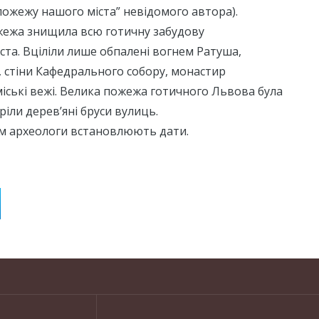
пожежу нашого міста” невідомого автора).
ожежа знищила всю готичну забудову
ста. Вціліли лише обпалені вогнем Ратуша,
 стіни Кафедрального собору, монастир
іські вежі. Велика пожежа готичного Львова була
ріли дерев’яні бруси вулиць.
м археологи встановлюють дати.