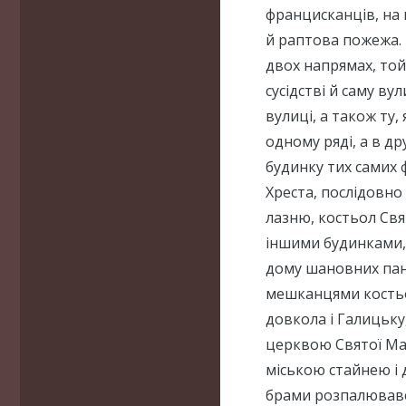
францисканців, на 
й раптова пожежа.
двох напрямах, той
сусідстві й саму ву
вулиці, а також ту
одному ряді, а в д
будинку тих самих 
Хреста, послідовно
лазню, костьол Свя
іншими будинками, я
дому шановних пані
мешканцями костьол
довкола і Галицьку
церквою Святої Мар
міською стайнею і д
брами розпалювавс