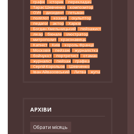
графік
історик
перекладач
Тарас Шевченко
композитор
ОУН
дисидент
гетьман
поліглот
козаки
скульптор
педагог
актор
Харків
Богдан Хмельницький
пейзажист
лікар
бієнале
ілюстратор
митрополит
краєзнавець
Капніст
Київ
король Франції
Московія
пейзажі
журналістка
бойчукіст
портретист
отаман
журналіст
пейзаж
графіка
Сергій Корольов
Шевченко
Іван Айвазовський
Литва
жупа
АРХІВИ
Архіви