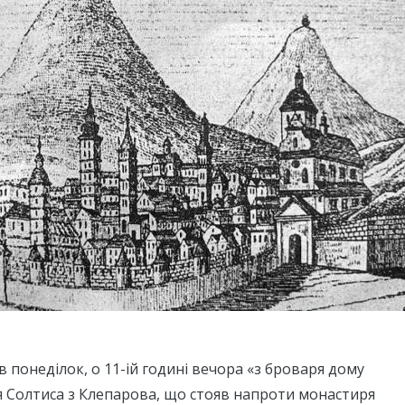
 в понеділок, о 11-ій годині вечора «з броваря дому
я Солтиса з Клепарова, що стояв напроти монастиря