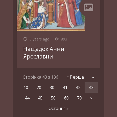
6 years ago
893
Нащадок Анни
Ярославни
Сторінка 43 з 136
« Перша
«
10
20
30
41
42
43
44
45
50
60
70
»
Остання »