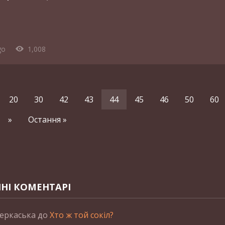
go
1,008
20
30
42
43
44
45
46
50
60
»
Остання »
НІ КОМЕНТАРІ
еркаська
до
Хто ж той сокіл?