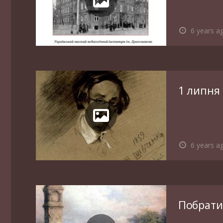
6 years a
1 липня 
6 years a
Побрат