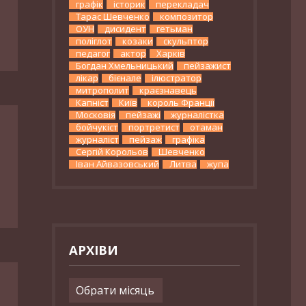
графік
історик
перекладач
Тарас Шевченко
композитор
ОУН
дисидент
гетьман
поліглот
козаки
скульптор
педагог
актор
Харків
Богдан Хмельницький
пейзажист
лікар
бієнале
ілюстратор
митрополит
краєзнавець
Капніст
Київ
король Франції
Московія
пейзажі
журналістка
бойчукіст
портретист
отаман
журналіст
пейзаж
графіка
Сергій Корольов
Шевченко
Іван Айвазовський
Литва
жупа
АРХІВИ
Архіви