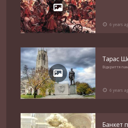
6 years a
Тарас Ш
Відкриття па
6 years a
Банкет 