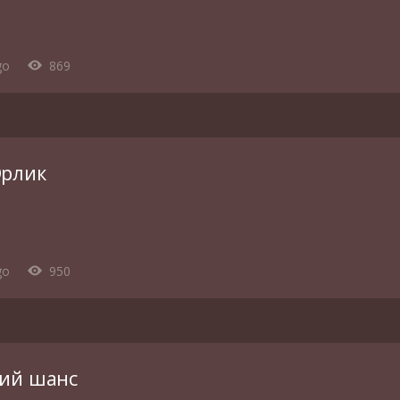
go
869
Орлик
go
950
ий шанс