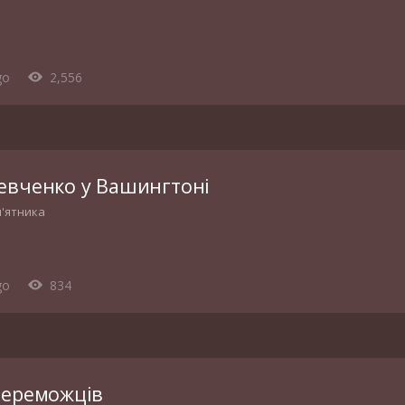
go
2,556
евченко у Вашингтоні
м'ятника
go
834
переможців