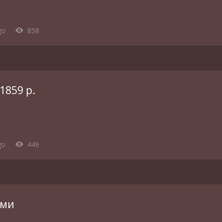
go
858
1859 р.
go
449
ими