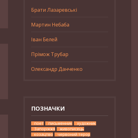
Брати Лазаревські
Мартин Небаба
Іван Белей
Прімож Трубар
Олександр Данченко
ПОЗНАЧКИ
поет
письменник
художник
Запоріжжя
живописець
козацтво
червоний терор