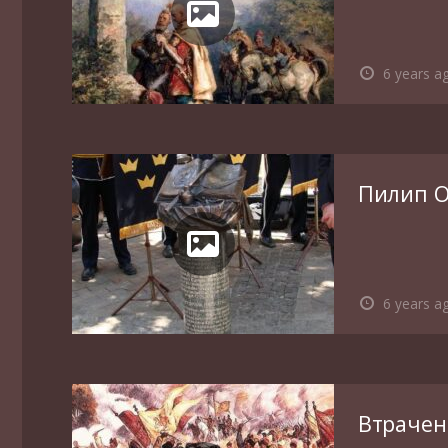
6 years a
Пилип 
6 years a
Втрачен