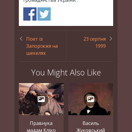
громадянства України.
Поет із
23 серпня
Запоріжжя на
1999
шекелях
You Might Also Like
Правнука
Василь
мадам Кліко
Жуковський