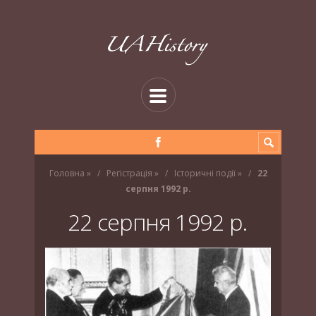
Головна
»
Регістрація
»
Історичні події
»
22
серпня 1992 р.
22 серпня 1992 р.