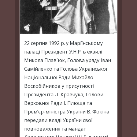
22 серпня 1992 р. у Маріїнському
палаці Президент У.Н.Р. в екзилі
Микола Плав`юк, Голова уряду Іван
Самійленко та Голова Української
Національної Ради Михайло
Воскобійников у присутності
Президента Л. Кравчука, Голови
Верховної Ради І. Плюща та
Прем’єр-міністра України В. Фокіна
передали владі України свої
повноваження та мандат