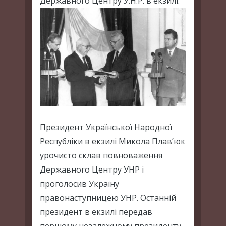
Державного Центру У.Н.Р. в екзилі.
Президент Української Народної
Республіки в екзилі Микола Плав’юк
урочисто склав повноваження
Державного Центру УНР і
проголосив Україну
правонаступницею УНР. Останній
президент в екзилі передав