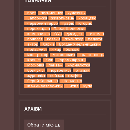
ПОЗНАЧКИ
поет
письменник
художник
Запоріжжя
живописець
козацтво
червоний терор
графік
історик
перекладач
Тарас Шевченко
композитор
ОУН
дисидент
гетьман
поліглот
козаки
скульптор
педагог
актор
Харків
Богдан Хмельницький
пейзажист
лікар
бієнале
ілюстратор
митрополит
краєзнавець
Капніст
Київ
король Франції
Московія
пейзажі
журналістка
бойчукіст
портретист
отаман
журналіст
пейзаж
графіка
Сергій Корольов
Шевченко
Іван Айвазовський
Литва
жупа
АРХІВИ
Архіви