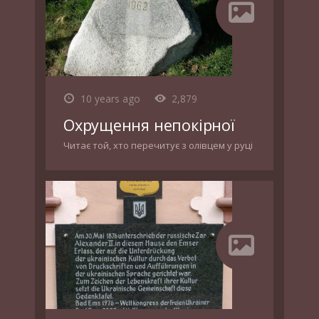
10 years ago
2,879
Охрущення непокірної
Читає той, хто перечитує з олівцем у руці