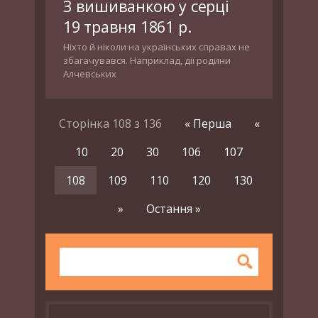
З вишиванкою у серці
19 травня 1861 р.
Ніхто й ніколи на українських справах не
збагачувався. Наприклад, дії родини
Алчевських
Сторінка 108 з 136
« Перша
«
10
20
30
106
107
108
109
110
120
130
»
Остання »