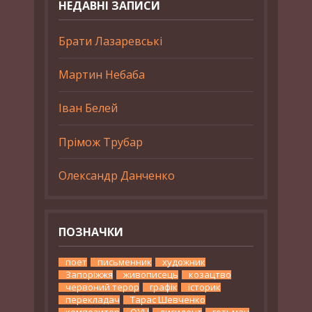
НЕДАВНІ ЗАПИСИ
Брати Лазаревські
Мартин Небаба
Іван Белей
Прімож Трубар
Олександр Данченко
ПОЗНАЧКИ
поет
письменник
художник
Запоріжжя
живописець
козацтво
червоний терор
графік
історик
перекладач
Тарас Шевченко
композитор
ОУН
дисидент
гетьман