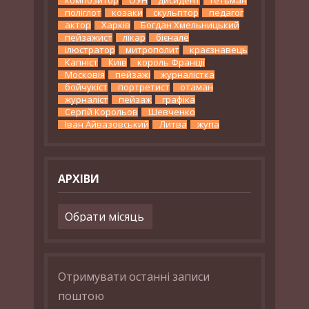
поліглот
козаки
скульптор
педагог
актор
Харків
Богдан Хмельницький
пейзажист
лікар
бієнале
ілюстратор
митрополит
краєзнавець
Капніст
Київ
король Франції
Московія
пейзажі
журналістка
бойчукіст
портретист
отаман
журналіст
пейзаж
графіка
Сергій Корольов
Шевченко
Іван Айвазовський
Литва
жупа
АРХІВИ
Архіви
Отримувати останні записи
поштою