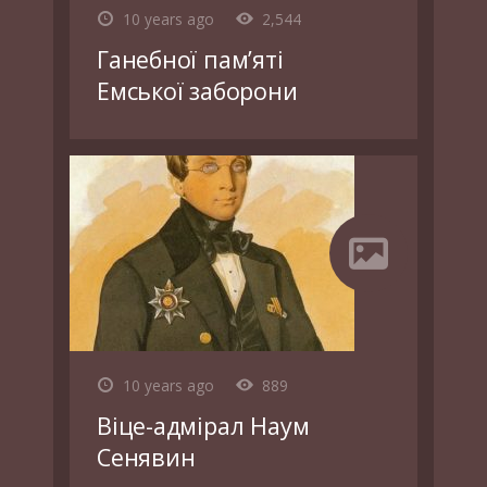
10 years ago
2,544
Ганебної пам’яті
Емської заборони
10 years ago
889
Віце-адмірал Наум
Сенявин