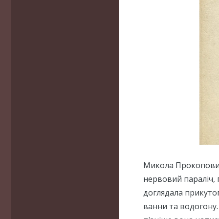
Микола Прокопович
нервовий параліч, 
доглядала прикутог
ванни та водогону.