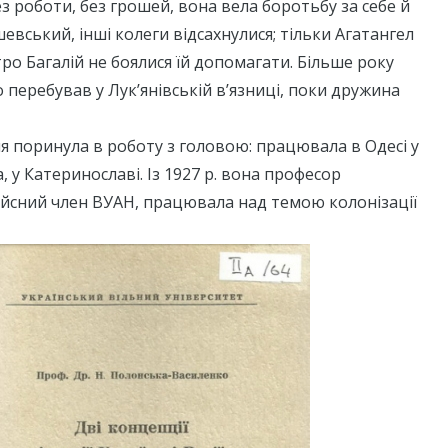
з роботи, без грошей, вона вела боротьбу за себе й
шевський, інші колеги відсахнулися; тільки Агатангел
о Багалій не боялися їй допомагати. Більше року
 перебував у Лук’янівській в’язниці, поки дружина
я поринула в роботу з головою: працювала в Одесі у
 у Катеринославі. Із 1927 р. вона професор
 дійсний член ВУАН, працювала над темою колонізації