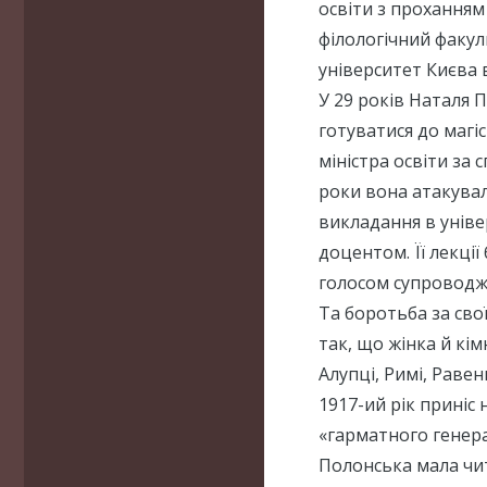
освіти з проханням
філологічний факул
університет Києва 
У 29 років Наталя 
готуватися до магіс
міністра освіти за
роки вона атакувал
викладання в уніве
доцентом. Її лекці
голосом супроводж
Та боротьба за сво
так, що жінка й кі
Алупці, Римі, Равенн
1917-ий рік приніс 
«гарматного генера
Полонська мала чит