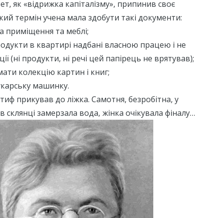
тет, як «відрижка капіталізму», припинив своє
ткий термін учена мала здобути такі документи:
а приміщення та меблі;
продукти в квартирі надбані власною працею і не
ії (ні продукти, ні речі цей папірець не врятував);
ати колекцію картин і книг;
укарську машинку.
иф прикував до ліжка. Самотня, безробітна, у
 в склянці замерзала вода, жінка очікувала фіналу…