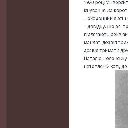
1920 році універси
існування. За коро
– охоронний лист н
– довідку, що всі 
підлягають реквізиц
мандат-дозвіл трим
дозвіл тримати др
Наталю Полонську т
нетопленій хаті, де