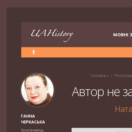
МОВНІ 
Головна
»
Регістраці
Автор не за
Нат
ГАННА
ЧЕРКАСЬКА
Краєзнавець,