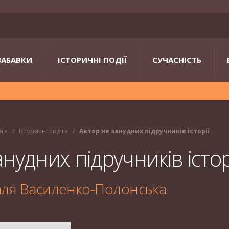
ЗАБАВКИ
ІСТОРИЧНІ ПОДІЇ
СУЧАСНІСТЬ
я
»
Історичні події
»
Автор не занудних підручників історії
нудних підручників істор
аля Василенко-Полонська