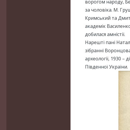
ворогом народу, Бе
за чоловіка. М. Гру
Кримський та Дмитр
академік Василенко
добилася амністії.
Нарешті пані Натал
зібранні Воронцова,
археології, 1930 –
Південної України.