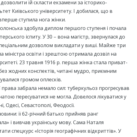
 дозволити їй скласти екзамени за історико-
ьтет Київського університету. І добилася, що в
вперше ступила нога жінки.
Полонська здобула диплом першого ступеня і почала
терського іспиту. У 30 – вона магістр, звернулася до
 спеціальним дозволом викладати у виші. Майже три
а міністра освіти і зрештою отримала дозвіл на
рситеті. 23 травня 1916 р. перша жінка стала приват-
ї без жодних конспектів, читані мудро, приємним
увалися громом оплесків.
ї права забрала немало сил: туберкульоз прогресував
мнатою пересуватися не могла. Довелося лікуватися у
і, Одесі, Севастополі, Феодосії.
новини: її 62-річний батько прийняв ранг
ла» і вивчав українську мову. Сама Наталя
ати спецкурс «Історія географічних відкриттів». У