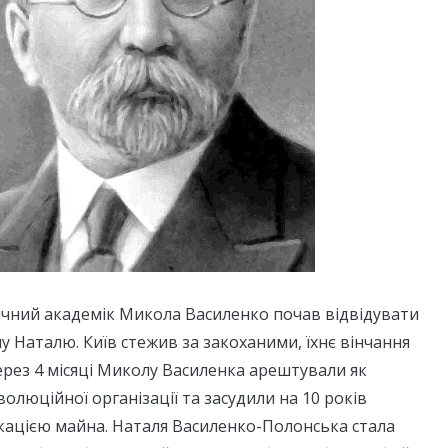
річний академік Микола Василенко почав відвідувати
ну Наталю. Київ стежив за закоханими, їхнє вінчання
через 4 місяці Миколу Василенка арештували як
олюційної організації та засудили на 10 років
скацією майна. Наталя Василенко-Полонська стала