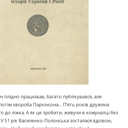
 плідно працював, багато публікувався, але
потім хвороба Паркінсона… П’ять років дружина
о до ліжка. А як це зробити, живучи в комуналці без
 У 51 рік Василенко-Полонська зосталася вдовою,