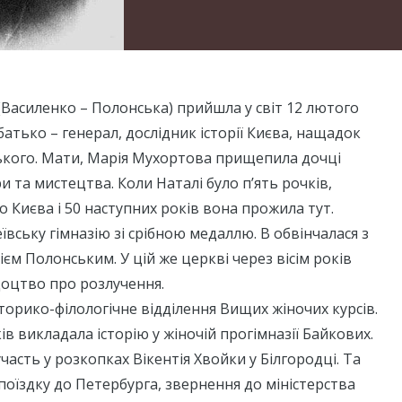
Василенко – Полонська) прийшла у світ 12 лютого
ї батько – генерал, дослідник історії Києва, нащадок
ького. Мати, Марія Мухортова прищепила дочці
и та мистецтва. Коли Наталі було п’ять рочків,
о Києва і 50 наступних років вона прожила тут.
ївську гімназію зі срібною медаллю. В обвінчалася з
м Полонським. У цій же церкві через вісім років
доцтво про розлучення.
сторико-філологічне відділення Вищих жіночих курсів.
в викладала історію у жіночій прогімназії Байкових.
часть у розкопках Вікентія Хвойки у Білгородці. Та
поїздку до Петербурга, звернення до міністерства