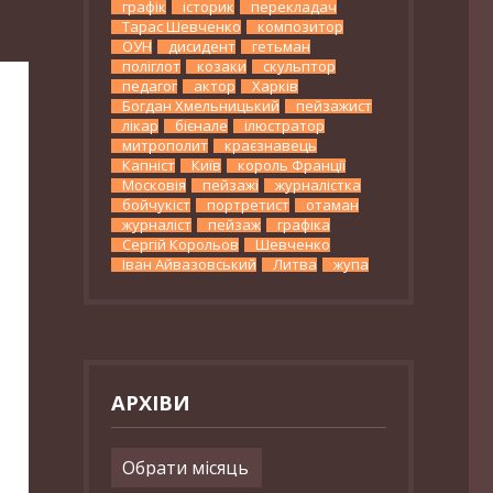
графік
історик
перекладач
Тарас Шевченко
композитор
ОУН
дисидент
гетьман
поліглот
козаки
скульптор
педагог
актор
Харків
Богдан Хмельницький
пейзажист
лікар
бієнале
ілюстратор
митрополит
краєзнавець
Капніст
Київ
король Франції
Московія
пейзажі
журналістка
бойчукіст
портретист
отаман
журналіст
пейзаж
графіка
Сергій Корольов
Шевченко
Іван Айвазовський
Литва
жупа
АРХІВИ
Архіви