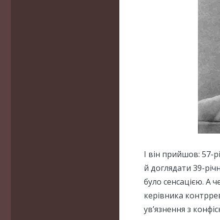
І він прийшов: 57-
й доглядати 39-річ
було сенсацією. А 
керівника контррев
ув’язнення з конфі