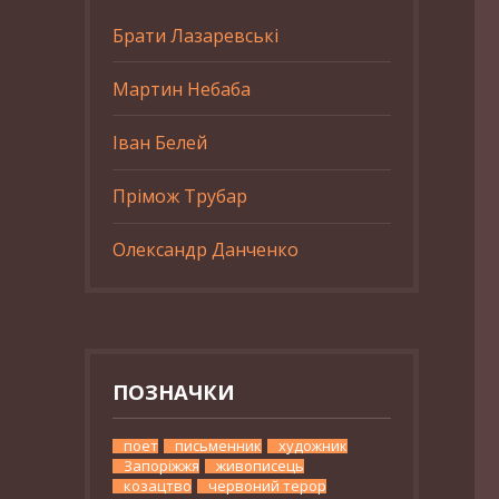
Брати Лазаревські
Мартин Небаба
Іван Белей
Прімож Трубар
Олександр Данченко
ПОЗНАЧКИ
поет
письменник
художник
Запоріжжя
живописець
козацтво
червоний терор