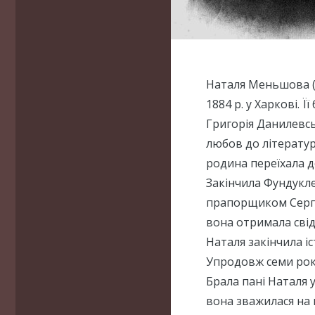
Наталя Меньшова (
1884 р. у Харкові. Ї
Григорія Данилевс
любов до літератур
родина переїхала д
Закінчила Фундукле
прапорщиком Сергіє
вона отримала сві
Наталя закінчила і
Упродовж семи рокі
Брала пані Наталя у
вона зважилася на 