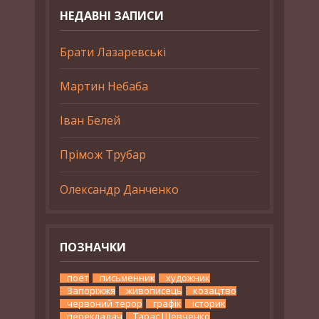
НЕДАВНІ ЗАПИСИ
Брати Лазаревські
Мартин Небаба
Іван Белей
Прімож Трубар
Олександр Данченко
ПОЗНАЧКИ
поет
письменник
художник
Запоріжжя
живописець
козацтво
червоний терор
графік
історик
перекладач
Тарас Шевченко