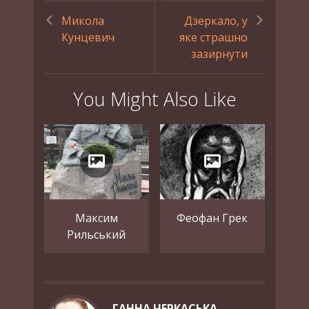
Микола
Дзеркало, у
Кунцевич
яке страшно
зазирнути
You Might Also Like
Максим
Феофан Грек
Рильський
ГАННА ЧЕРКАСЬКА