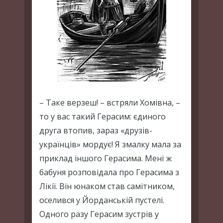
– Таке верзеш! – встряли Хомівна, –
то у вас такий Герасим: єдиного
друга втопив, зараз «друзів-
українців» мордує! Я змалку мала за
приклад іншого Герасима. Мені ж
бабуня розповідала про Герасима з
Лікії. Він юнаком став самітником,
оселився у Йорданській пустелі.
Одного разу Герасим зустрів у