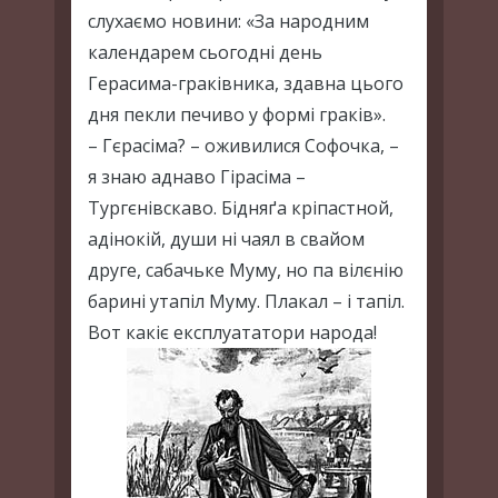
слухаємо новини: «За народним
календарем сьогодні день
Герасима-граківника, здавна цього
дня пекли печиво у формі граків».
– Гєрасіма? – оживилися Софочка, –
я знаю аднаво Гірасіма –
Тургєнівскаво. Бідняґа кріпастной,
адінокій, души ні чаял в свайом
друге, сабачьке Муму, но па вілєнію
барині утапіл Муму. Плакал – і тапіл.
Вот какіє експлуататори народа!