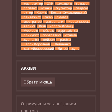
композитор
ОУН
дисидент
гетьман
поліглот
козаки
скульптор
педагог
актор
Харків
Богдан Хмельницький
пейзажист
лікар
бієнале
ілюстратор
митрополит
краєзнавець
Капніст
Київ
король Франції
Московія
пейзажі
журналістка
бойчукіст
портретист
отаман
журналіст
пейзаж
графіка
Сергій Корольов
Шевченко
Іван Айвазовський
Литва
жупа
АРХІВИ
Архіви
Отримувати останні записи
поштою