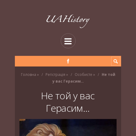
Головна
»
Регістрація
»
Особисте
»
Не той
у вас Герасим…
Не той у вас
Герасим…