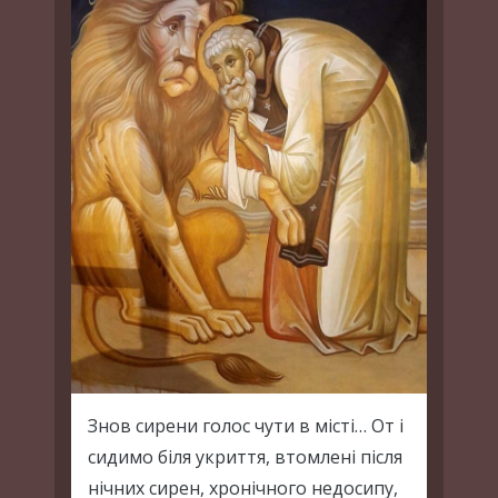
Знов сирени голос чути в місті… От і
сидимо біля укриття, втомлені після
нічних сирен, хронічного недосипу,