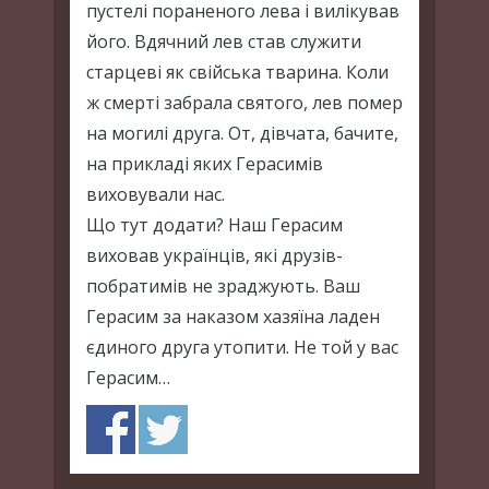
пустелі пораненого лева і вилікував
його. Вдячний лев став служити
старцеві як свійська тварина. Коли
ж смерті забрала святого, лев помер
на могилі друга. От, дівчата, бачите,
на прикладі яких Герасимів
виховували нас.
Що тут додати? Наш Герасим
виховав українців, які друзів-
побратимів не зраджують. Ваш
Герасим за наказом хазяїна ладен
єдиного друга утопити. Не той у вас
Герасим…