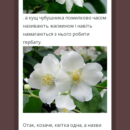
. а кущ чубушника помилково часом
називають жасмином і навіть
намагаються з нього робити
гербату.
Отак, козаче, квітка одна, а назви