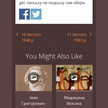
дві: панську чи людську сам обери.
10 лютого
11 лютого
1940 р.
1963 р.
You Might Also Like
Іван
Медицина
Григорович-
безсила