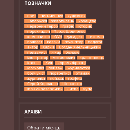
ПОЗНАЧКИ
поет
письменник
художник
Запоріжжя
живописець
козацтво
червоний терор
графік
історик
перекладач
Тарас Шевченко
композитор
ОУН
дисидент
гетьман
поліглот
козаки
скульптор
педагог
актор
Харків
Богдан Хмельницький
пейзажист
лікар
бієнале
ілюстратор
митрополит
краєзнавець
Капніст
Київ
король Франції
Московія
пейзажі
журналістка
бойчукіст
портретист
отаман
журналіст
пейзаж
графіка
Сергій Корольов
Шевченко
Іван Айвазовський
Литва
жупа
АРХІВИ
Архіви