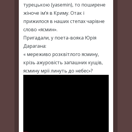
турецькою (yasemin), то поширене
жіноче ім’я в Криму. Отак і
прижилося в наших степах чарівне
слово «ясмин».
Пригадали, у поета-вояка Юрія
Дарагана:
« мереживо розквітлого ясмину,
крізь ажуровість запашних кущів,
ясмину мрії линуть до небес»?