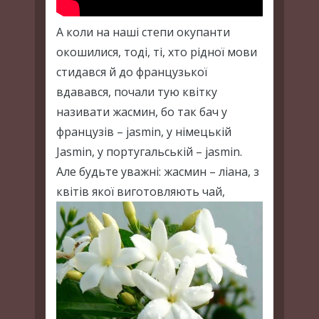
А коли на наші степи окупанти
окошилися, тоді, ті, хто рідної мови
стидався й до французької
вдавався, почали тую квітку
називати жасмин, бо так бач у
французів – jasmin, у німецькій
Jasmin, у португальській – jasmin.
Але будьте уважні: жасмин – ліана, з
квітів якої виготовляють чай,