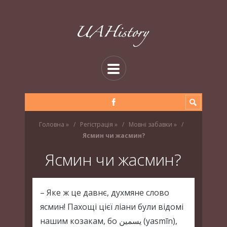
Головна
»
Регістрація
»
Мовні забавки
»
Ясмин чи жасмин?
Ясмин чи жасмин?
– Яке ж це давнє, духмяне слово
ясмин! Пахощі цієї ліани були відомі
нашим козакам, бо يسمين (yasmīn),