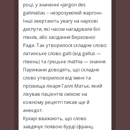
році, у значенні «jargon des
galimatias – незрозумілий жаргон».
Інші звертають увагу на наукові
диспути, які часом нагадували бої
півнів, або засідання Верховної
Ради. Так утворилося складне слово:
латинське слово galli (від gallus —
півень) та грецьке mathia — знання.
Парижани доводять, що складне
слово утворилося від імені та
прізвища лікаря Галлі Матьє, який
лікував пацієнтів сміхом: на
кожному рецепті писав ще й
анекдот.
Кухарі вважають, що слово
завдячує появою бурді (франц.