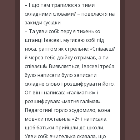
– І що там трапилося з тими
складними словами? – повелася я на
закиди сусідки.
– Та уяви собі: перу я тихенько
штанці Івасеві, мугикаю собі під
носа, раптом як стрельне: «Співаєш?
Я через тебе двійку отримав, а ти
співаєш!» Виявляється, Івасеві треба
було написати було записати
складне слово і розшифрувати його.
От він і написав: «галіматня» і
розшифрував: «матня галімая».
Педагогині горло зсудомило, вона
мовчки поставила «2» і написала,
щоб батьки прийшли до школи.
Уяви собі: вчителька сказала, що