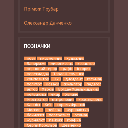
Прімож Трубар
Олександр Данченко
ПОЗНАЧКИ
поет
письменник
художник
Запоріжжя
живописець
козацтво
червоний терор
графік
історик
перекладач
Тарас Шевченко
композитор
ОУН
дисидент
гетьман
поліглот
козаки
скульптор
педагог
актор
Харків
Богдан Хмельницький
пейзажист
лікар
бієнале
ілюстратор
митрополит
краєзнавець
Капніст
Київ
король Франції
Московія
пейзажі
журналістка
бойчукіст
портретист
отаман
журналіст
пейзаж
графіка
Сергій Корольов
Шевченко