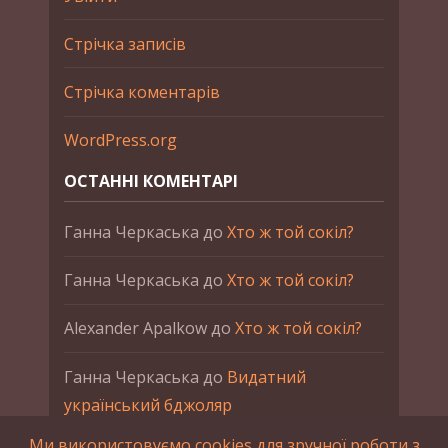
Стрічка записів
Стрічка коментарів
WordPress.org
ОСТАННІ КОМЕНТАРІ
Ганна Черкаська
до
Хто ж той сокіл?
Ганна Черкаська
до
Хто ж той сокіл?
Alexander Apalkow
до
Хто ж той сокіл?
Ганна Черкаська
до
Видатний
український бджоляр
Ми використовуємо cookies для зручної роботи з