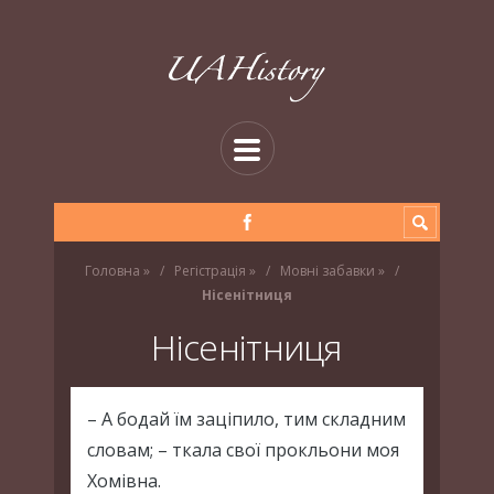
Головна
»
Регістрація
»
Мовні забавки
»
Нісенітниця
Нісенітниця
– А бодай їм заціпило, тим складним
словам; – ткала свої прокльони моя
Хомівна.