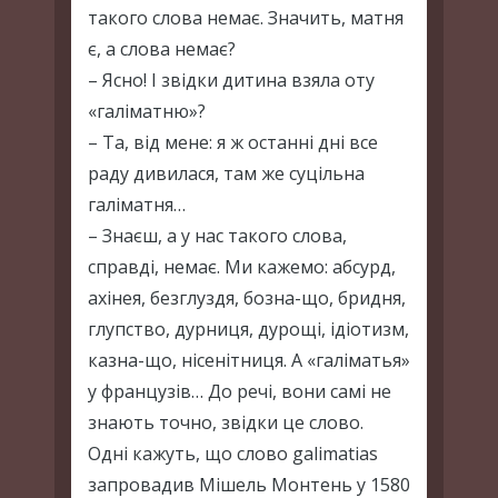
такого слова немає. Значить, матня
є, а слова немає?
– Ясно! І звідки дитина взяла оту
«галіматню»?
– Та, від мене: я ж останні дні все
раду дивилася, там же суцільна
галіматня…
– Знаєш, а у нас такого слова,
справді, немає. Ми кажемо: абсурд,
ахінея, безглуздя, бозна-що, бридня,
глупство, дурниця, дурощі, ідіотизм,
казна-що, нісенітниця. А «галіматья»
у французів… До речі, вони самі не
знають точно, звідки це слово.
Одні кажуть, що слово galimatias
запровадив Мішель Монтень у 1580