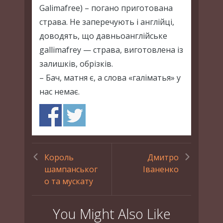
Galimafree) – погано приготована
страва. Не заперечують і англійці,
доводять, що давньоанглійське
gallimafrey — страва, виготовлена із
залишків, обрізків.
– Бач, матня є, а слова «галіматья» у
нас немає.
Король
Дмитро
шампанськог
Іваненко
о та мускату
You Might Also Like