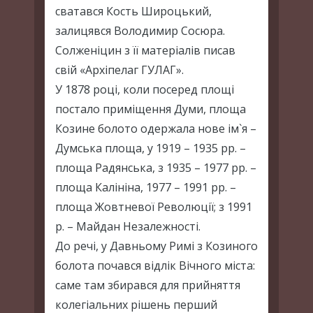
сватався Кость Широцький,
залицявся Володимир Сосюра.
Солженіцин з її матеріалів писав
свій «Архіпелаг ГУЛАГ».
У 1878 році, коли посеред площі
постало приміщення Думи, площа
Козине болото одержала нове ім`я –
Думська площа, у 1919 – 1935 рр. –
площа Радянська, з 1935 – 1977 рр. –
площа Калініна, 1977 – 1991 рр. –
площа Жовтневої Революції; з 1991
р. – Майдан Незалежності.
До речі, у Давньому Римі з Козиного
болота почався відлік Вічного міста:
саме там збирався для прийняття
колегіальних рішень перший