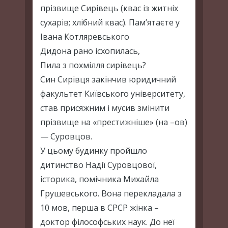
прізвище Сирівець (квас із житніх
сухарів; хлібний квас). Пам’ятаєте у
Івана Котляревського
Дидона рано ісхопилась,
Пила з похмілля сирівець?
Син Сирівця закінчив юридичний
факультет Київського університету,
став присяжним і мусив змінити
прізвище на «престижніше» (на –ов)
— Суровцов.
У цьому будинку пройшло
дитинство Надії Суровцової,
історика, помічника Михайла
Грушевського. Вона перекладала з
10 мов, перша в СРСР жінка –
доктор філософських наук. До неї