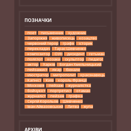
ПОЗНАЧКИ
поет
письменник
художник
Запоріжжя
живописець
козацтво
червоний терор
графік
історик
перекладач
Тарас Шевченко
композитор
ОУН
дисидент
гетьман
поліглот
козаки
скульптор
педагог
актор
Харків
Богдан Хмельницький
пейзажист
лікар
бієнале
ілюстратор
митрополит
краєзнавець
Капніст
Київ
король Франції
Московія
пейзажі
журналістка
бойчукіст
портретист
отаман
журналіст
пейзаж
графіка
Сергій Корольов
Шевченко
Іван Айвазовський
Литва
жупа
АРХІВИ