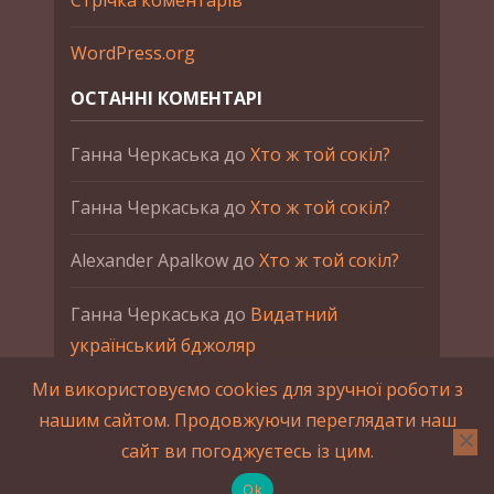
WordPress.org
ОСТАННІ КОМЕНТАРІ
Ганна Черкаська
до
Хто ж той сокіл?
Ганна Черкаська
до
Хто ж той сокіл?
Alexander Apalkow
до
Хто ж той сокіл?
Ганна Черкаська
до
Видатний
український бджоляр
Ми використовуємо cookies для зручної роботи з
Ганна Черкаська
до
Петро Франко
нашим сайтом. Продовжуючи переглядати наш
сайт ви погоджуєтесь із цим.
2015-2023 © UAHistory Всі права застережено.
При використанні матеріалів сайта обов'язкове
Ok