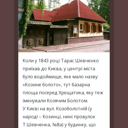
Коли у 1843 році Тарас Шевченко
приїхав до Києва, у центрі міста
було водоймище, яке мало назву
«Козине болото», тут базарна
площа посеред Хрещатика, яку теж
іменували Козячим Болотом.
У Києві на вул. Козоболотній (у
народі – Козинці, нині провулок
Т.Шевченка, №8а) у будинку, що