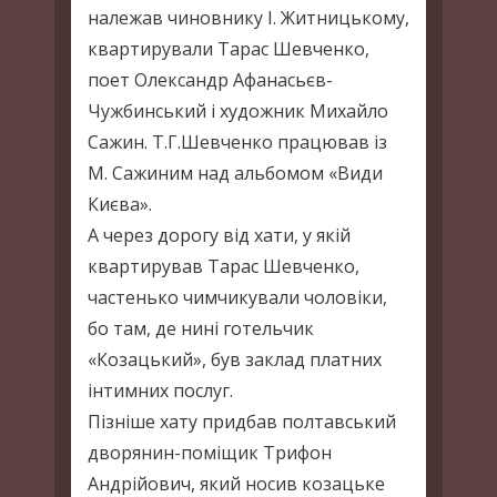
належав чиновнику І. Житницькому,
квартирували Тарас Шевченко,
поет Олександр Афанасьєв-
Чужбинський і художник Михайло
Сажин. Т.Г.Шевченко працював із
М. Сажиним над альбомом «Види
Києва».
А через дорогу від хати, у якій
квартирував Тарас Шевченко,
частенько чимчикували чоловіки,
бо там, де нині готельчик
«Козацький», був заклад платних
інтимних послуг.
Пізніше хату придбав полтавський
дворянин-поміщик Трифон
Андрійович, який носив козацьке