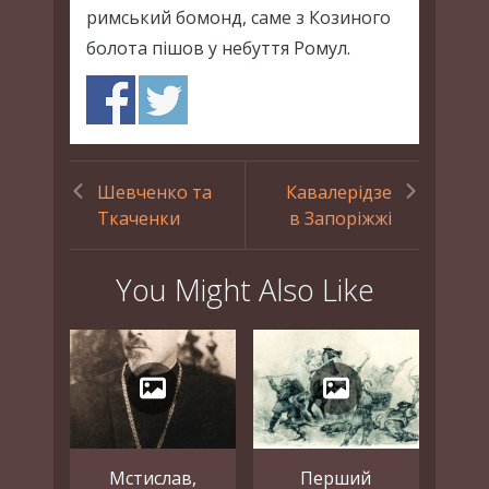
римський бомонд, саме з Козиного
болота пішов у небуття Ромул.
Шевченко та
Кавалерідзе
Ткаченки
в Запоріжжі
You Might Also Like
Мстислав,
Перший