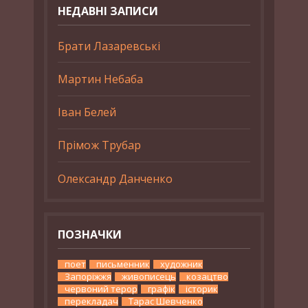
НЕДАВНІ ЗАПИСИ
Брати Лазаревські
Мартин Небаба
Іван Белей
Прімож Трубар
Олександр Данченко
ПОЗНАЧКИ
поет
письменник
художник
Запоріжжя
живописець
козацтво
червоний терор
графік
історик
перекладач
Тарас Шевченко