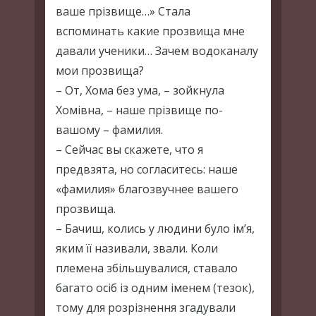
ваше прізвище…» Стала
вспоминать какие прозвища мне
давали ученики… Зачем водоканалу
мои прозвища?
– От, Хома без ума, – зойкнула
Хомівна, – наше прізвище по-
вашому – фамилия.
– Сейчас вы скажете, что я
предвзята, но согласитесь: наше
«фамилия» благозвучнее вашего
прозвища.
– Бачиш, колись у людини було ім’я,
яким її називали, звали. Коли
племена збільшувалися, ставало
багато осіб із одним іменем (тезок),
тому для розрізнення згадували