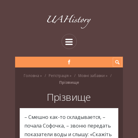
Головна
»
Регістрація
»
Мовні забавки
»
Прізвище
Прізвище
– Смешно как-то складывается, –
почала Софочка, – звоню передать
показатели воды и слышу: «Скажіть