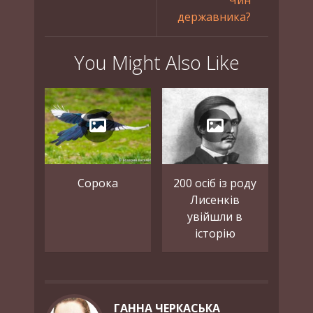
державника?
You Might Also Like
Сорока
200 осіб із роду
Лисенків
увійшли в
історію
ГАННА ЧЕРКАСЬКА