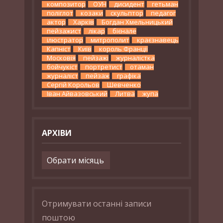
композитор
ОУН
дисидент
гетьман
поліглот
козаки
скульптор
педагог
актор
Харків
Богдан Хмельницький
пейзажист
лікар
бієнале
ілюстратор
митрополит
краєзнавець
Капніст
Київ
король Франції
Московія
пейзажі
журналістка
бойчукіст
портретист
отаман
журналіст
пейзаж
графіка
Сергій Корольов
Шевченко
Іван Айвазовський
Литва
жупа
АРХІВИ
Архіви
Отримувати останні записи
поштою