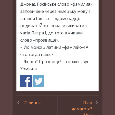
Джона). Російське слово «фамилия»
запозичене через німецьку мову з
латини familia — «домочадці,
родина». Його почали вживати з
часів Петра І, до того вживали
слово «прозвище».
– Йо мойо! З латини «фамілійо»! А
что тагда наше?
– Як що? Прозвище! – торжествує
Хомівна.
12 липня
Піар
демагога?
Чин