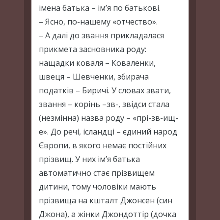
імена батька – ім’я по батькові.
– Ясно, по-нашему «отчество».
– А далі до звання прикладалася
прикмета засновника роду:
нащадки коваля – Коваленки,
швеця – Шевченки, збирача
податків – Биричі. У словах звати,
звання – корінь –зв-, звідси стала
(незмінна) назва роду – «прі-зв-ищ-
е». До речі, ісландці – єдиний народ
Європи, в якого немає постійних
прізвищ. У них ім’я батька
автоматично стає прізвищем
дитини, тому чоловіки мають
прізвища на кшталт Джонсен (син
Джона), а жінки Джондоттір (дочка