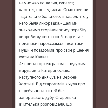
немножко пошалил, купался;
кажется, простудился». Осмотревши
тщательно больного, я нашёл, что у
него была лихорадка.» Далі ми
знаходимо сторінки опису перебігу
хвороби: «у него озноб, жар и все
признаки пароксизма.» І все-таки
Пушкін повідомив про своє рішення
їхати на Кавказ.
4 червня кортеж разом із недужим
вирушив із Катеринослава і
наступного дня був на Верхній
Хортиці. Від старожилів я чула про
перебування гостей біля
запорізького дубу. Старенька
вчителька розповідала, що