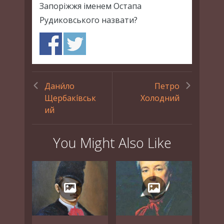
Запоріжжя іменем Остапа
Рудиковського назвати?
Дани́ло
Петро
Щербакі́вськ
Холодний
ий
You Might Also Like