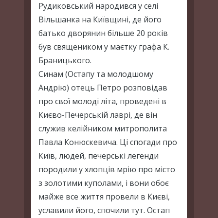
Рудиковський народився у селі
Вільшанка на Київщині, де його
батько дворянин більше 20 років
був священиком у маєтку графа К.
Браницького.
Синам (Остапу та молодшому
Андрію) отець Петро розповідав
про свої молоді літа, проведені в
Києво-Печерській лаврі, де він
служив келійником митрополита
Павла Конюскевича. Ці спогади про
Київ, людей, печерські легенди
породили у хлопців мрію про місто
з золотими куполами, і вони обоє
майже все життя провели в Києві,
уславили його, спочили тут. Остап