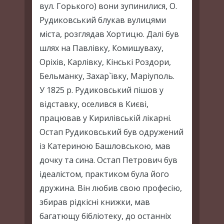
вул. Горького) вони зупинилися, О.
Рудиковський блукав вулицями
міста, розглядав Хортицю. Далі був
шлях на Павлівку, Комишуваху,
Оріхів, Карлівку, Кінські Роздори,
Бельманку, Захар`ївку, Маріуполь.
У 1825 р. Рудиковський пішов у
відставку, оселився в Києві,
працював у Кирилівській лікарні.
Остап Рудиковський був одружений
із Катериною Башловською, мав
дочку та сина. Остап Петрович був
ідеалістом, практиком була його
дружина. Він любив свою професію,
збирав рідкісні книжки, мав
багатющу бібліотеку, до останніх