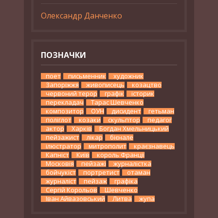
Олександр Данченко
ПОЗНАЧКИ
поет
письменник
художник
Запоріжжя
живописець
козацтво
червоний терор
графік
історик
перекладач
Тарас Шевченко
композитор
ОУН
дисидент
гетьман
поліглот
козаки
скульптор
педагог
актор
Харків
Богдан Хмельницький
пейзажист
лікар
бієнале
ілюстратор
митрополит
краєзнавець
Капніст
Київ
король Франції
Московія
пейзажі
журналістка
бойчукіст
портретист
отаман
журналіст
пейзаж
графіка
Сергій Корольов
Шевченко
Іван Айвазовський
Литва
жупа