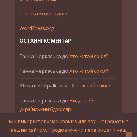
Стрічка коментарів
WordPress.org
ОСТАННІ КОМЕНТАРІ
Ганна Черкаська
до
Хто ж той сокіл?
Ганна Черкаська
до
Хто ж той сокіл?
Alexander Apalkow
до
Хто ж той сокіл?
Ганна Черкаська
до
Видатний
український бджоляр
Ми використовуємо cookies для зручної роботи з
Ганна Черкаська
до
Петро Франко
нашим сайтом. Продовжуючи переглядати наш