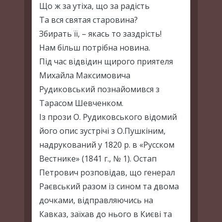
Що ж за утіха, що за радість
Та вся святая старовина?
Збирать її, – якась то заздрість!
Нам більш потрібна новина.
Під час відвідин щирого приятеля
Михайла Максимовича
Рудиковський познайомився з
Тарасом Шевченком.
Із прози О. Рудиковського відомий
його опис зустрічі з О.Пушкіним,
надрукований у 1820 р. в «Русском
Вестнике» (1841 г., № 1). Остап
Петрович розповідав, що генерал
Раєвський разом із сином та двома
дочками, відправляючись на
Кавказ, заїхав до нього в Києві та