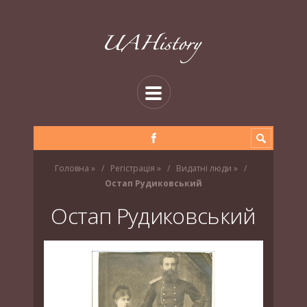
Головна
»
Регістрація
»
Видатні люди
»
Остап Рудиковський
Остап Рудиковський