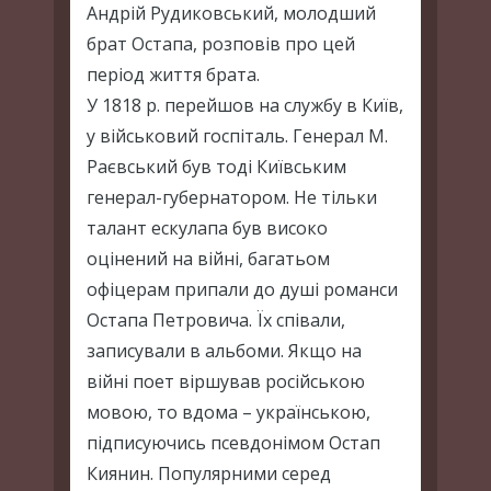
Андрій Рудиковський, молодший
брат Остапа, розповів про цей
період життя брата.
У 1818 р. перейшов на службу в Київ,
у військовий госпіталь. Генерал М.
Раєвський був тоді Київським
генерал-губернатором. Не тільки
талант ескулапа був високо
оцінений на війні, багатьом
офіцерам припали до душі романси
Остапа Петровича. Їх співали,
записували в альбоми. Якщо на
війні поет віршував російською
мовою, то вдома – українською,
підписуючись псевдонімом Остап
Киянин. Популярними серед