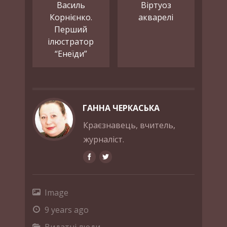
Василь
Віртуоз
Корнієнко.
акварелі
Перший
ілюстратор
“Енеїди”
ГАННА ЧЕРКАСЬКА
Краєзнавець, вчитель,
журналіст.
Image
9 years ago
Видатні люди