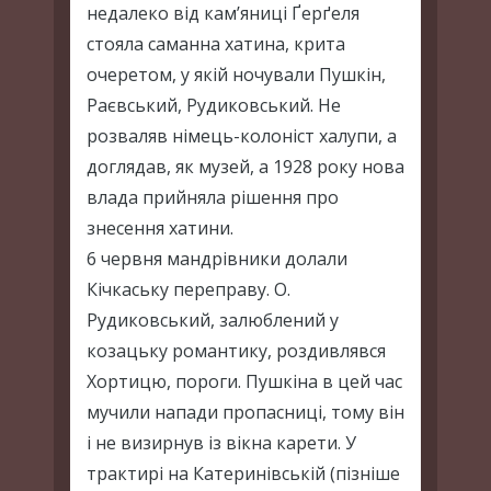
недалеко від кам’яниці Ґерґеля
стояла саманна хатина, крита
очеретом, у якій ночували Пушкін,
Раєвський, Рудиковський. Не
розваляв німець-колоніст халупи, а
доглядав, як музей, а 1928 року нова
влада прийняла рішення про
знесення хатини.
6 червня мандрівники долали
Кічкаську переправу. О.
Рудиковський, залюблений у
козацьку романтику, роздивлявся
Хортицю, пороги. Пушкіна в цей час
мучили напади пропасниці, тому він
і не визирнув із вікна карети. У
трактирі на Катеринівській (пізніше