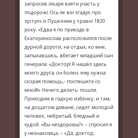
запросив лікаря взяти участь у
подорожі. Ось як він згадує про
зустріч із Пушкіним у травні 1820
року: «Едва я по приезде в
Екатеринослав расположился после
дурной дороги, на отдых, ко мне,
запыхавшись, вбегает младший сын
генерала: «Доктор! Я нашёл здесь
моего друга; он болен, ему нужна
скорая помощь,- поспешите со
мной!» Нечего делать: пошли.
Приходим в гадкую избёнку, и там,
на дощатом диване, сидит молодой
человек, небритый, бледный и
худой. «Вы нездоровы?» – спросил я
у незнакомца. – «Да, доктор,