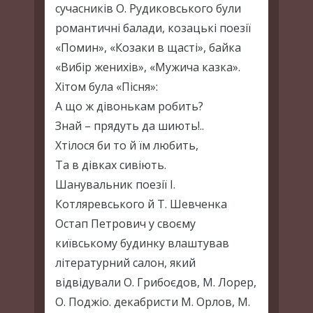
сучасників О. Рудиковського були
романтичні балади, козацькі поезії
«Помин», «Козаки в щасті», байка
«Вибір женихів», «Мужича казка».
Хітом була «Пісня»:
А що ж дівонькам робить?
Знай – прядуть да шиють!..
Хтілося би то й їм любить,
Та в дівках сивіють.
Шанувальник поезії І.
Котляревського й Т. Шевченка
Остап Петрович у своєму
київському будинку влаштував
літературний салон, який
відвідували О. Грибоєдов, М. Лорер,
О. Поджіо. декабристи М. Орлов, М.