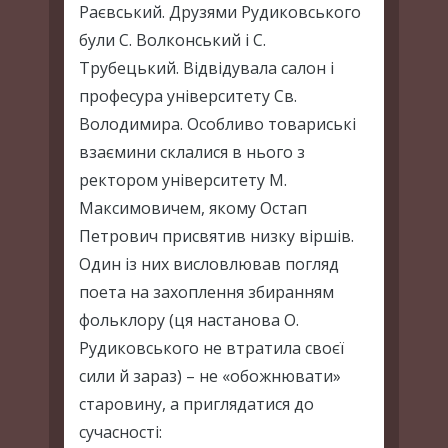
Раєвський. Друзями Рудиковського
були С. Волконський і С.
Трубецький. Відвідувала салон і
професура університету Св.
Володимира. Особливо товариські
взаємини склалися в нього з
ректором університету М.
Максимовичем, якому Остап
Петрович присвятив низку віршів.
Один із них висловлював погляд
поета на захоплення збиранням
фольклору (ця настанова О.
Рудиковського не втратила своєї
сили й зараз) – не «обожнювати»
старовину, а приглядатися до
сучасності: