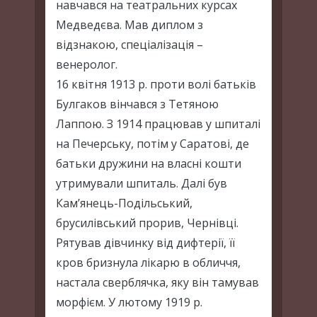
навчався на театральних курсах
Медведєва. Мав диплом з
відзнакою, спеціалізація –
венеролог.
16 квітня 1913 р. проти волі батьків
Булгаков вінчався з Тетяною
Лаппою. З 1914 працював у шпиталі
на Печерську, потім у Саратові, де
батьки дружини на власні кошти
утримували шпиталь. Далі був
Кам’янець-Подільський,
брусилівський прорив, Чернівці.
Рятував дівчинку від дифтерії, її
кров бризнула лікарю в обличчя,
настала сверблячка, яку він тамував
морфієм. У лютому 1919 р.