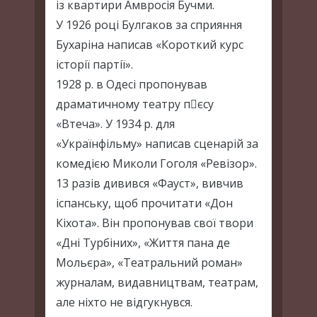
із квартири Амвросія Бучми.
У 1926 році Булгаков за сприяння
Бухаріна написав «Короткий курс
історії партії».
1928 р. в Одесі пропонував
драматичному театру пєсу
«Втеча». У 1934 р. для
«Українфільму» написав сценарій за
комедією Миколи Гоголя «Ревізор».
13 разів дивився «Фауст», вивчив
іспанську, щоб прочитати «Дон
Кіхота». Він пропонував свої твори
«Дні Турбіних», «Життя пана де
Мольєра», «Театральний роман»
журналам, видавництвам, театрам,
але ніхто не відгукнувся.