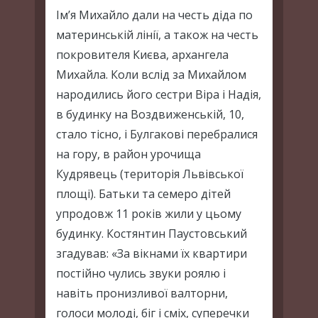
Ім’я Михайло дали на честь діда по
материнській лінії, а також на честь
покровителя Києва, архангела
Михайла. Коли вслід за Михайлом
народились його сестри Віра і Надія,
в будинку на Воздвиженській, 10,
стало тісно, і Булгакові перебралися
на гору, в район урочища
Кудрявець (територія Львівської
площі). Батьки та семеро дітей
упродовж 11 років жили у цьому
будинку. Костянтин Паустовський
згадував: «За вікнами їх квартири
постійно чулись звуки роялю і
навіть пронизливої валторни,
голоси молоді, біг і сміх, суперечки