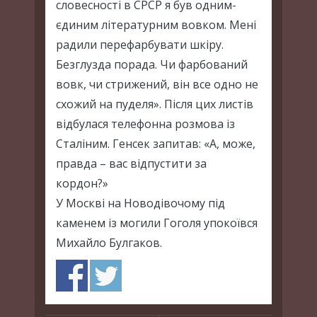
словесності в СРСР я був одним-
єдиним літературним вовком. Мені
радили перефарбувати шкіру.
Безглузда порада. Чи фарбований
вовк, чи стрижений, він все одно не
схожий на пуделя». Після цих листів
відбулася телефонна розмова із
Сталіним. Генсек запитав: «А, може,
правда – вас відпустити за
кордон?»
У Москві на Новодівочому під
каменем із могили Гоголя упокоївся
Михайло Булгаков.