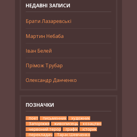
НЕДАВНІ ЗАПИСИ
Брати Лазаревські
Мартин Небаба
Іван Белей
Прімож Трубар
Олександр Данченко
ПОЗНАЧКИ
поет
письменник
художник
Запоріжжя
живописець
козацтво
червоний терор
графік
історик
перекладач
Тарас Шевченко