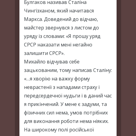
Булгаков називав Сталіна
Чингізханом, який начитався
Маркса. Доведений до відчаю,
майстер звернувся з листом до
уряду із словами: «Я прошу уряд
СРСР наказати мені негайно
залишити СРСР».
Михайло відчував себе
зацькованим, тому написав Сталіну:
«…я хворію на важку форму
неврастенії з нападами страху і
передсердечної нудьги і в даний час
я прикінчений. У мене є задуми, та
фізичних сил нема, умов потрібних
для виконання роботи нема ніяких.
На широкому полі російської