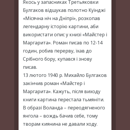
Якось у запасниках Третьяковки
Булгаков відшукав полотно Куїнджі
«Місячна ніч на Дніпрі», розкопав
легендарну історію картини, аби
використати опис у книзі «Майстер і
Маргарита». Роман писав по 12-14
годин, робив перерву, їхав до
Срібного бору, купався і знову
писав.
13 лютого 1940 р. Михайло Булгаков
закінчив роман «Майстер і
Маргарита». Кажуть, після виходу
книги картина перестала тьмяніти.
В образі Воланда – переодягненого
янгола – вождь бачив себе, тому
творам киянина не давали ходу.