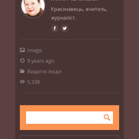
Краєзнавець, вчитель,
журналіст.
Image
9 years ago
Видатні люди
5,338