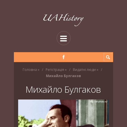
Головна
»
Регістрація
»
Видатні люди
»
Михайло Булгаков
Михайло Булгаков