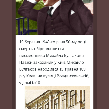
10 березня 1940-го р. на 50-му році
смерть обірвала життя
письменника Михайла Булгакова.
Навіки закоханий у Київ Михайло
Булгаков народився 15 травня 1891
р. у Києві на вулиці Воздвиженській,
у домі №10.