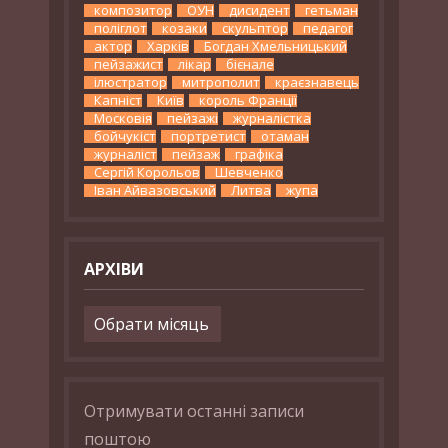
композитор
ОУН
дисидент
гетьман
поліглот
козаки
скульптор
педагог
актор
Харків
Богдан Хмельницький
пейзажист
лікар
бієнале
ілюстратор
митрополит
краєзнавець
Капніст
Київ
король Франції
Московія
пейзажі
журналістка
бойчукіст
портретист
отаман
журналіст
пейзаж
графіка
Сергій Корольов
Шевченко
Іван Айвазовський
Литва
жупа
АРХІВИ
Архіви
Отримувати останні записи
поштою