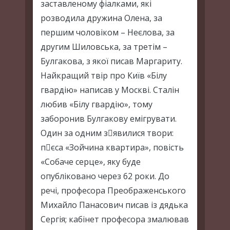
заставленому фіалками, які
розводила дружина Олена, за
першим чоловіком – Неєлова, за
другим Шиловська, за третім –
Булгакова, з якої писав Маргариту.
Найкращий твір про Київ «Білу
гвардію» написав у Москві. Сталін
любив «Білу гвардію», тому
заборонив Булгакову емігрувати.
Один за одним зявилися твори:
пєса «Зойчина квартира», повість
«Собаче серце», яку буде
опубліковано через 62 роки. До
речі, професора Преображенського
Михайло Панасович писав із дядька
Сергія; кабінет професора змалював