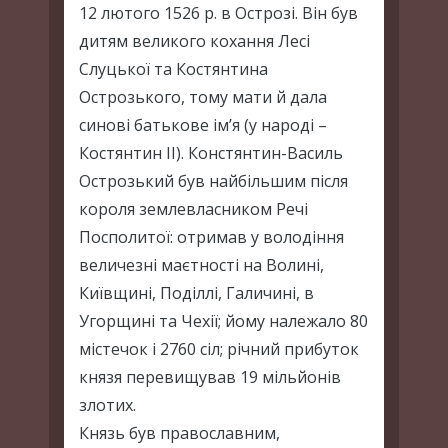
12 лютого 1526 р. в Острозі. Він був
дитям великого кохання Лесі
Слуцької та Костянтина
Острозького, тому мати й дала
синові батькове ім’я (у народі –
Костянтин ІІ). Констянтин-Василь
Острозький був найбільшим після
короля землевласником Речі
Посполитої: отримав у володіння
величезні маєтності на Волині,
Київщині, Поділлі, Галичині, в
Угорщині та Чехії; йому належало 80
містечок і 2760 сіл; річний прибуток
князя перевищував 19 мільйонів
злотих.
Князь був православним,