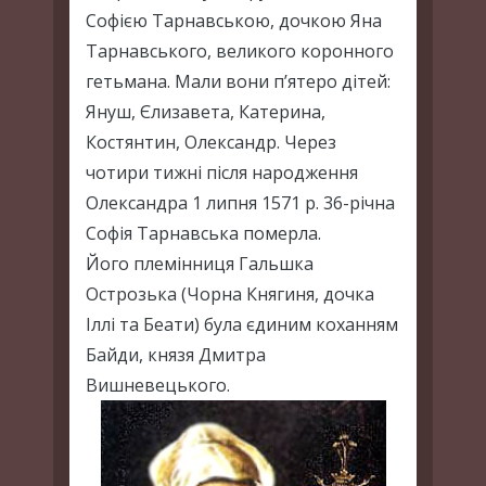
Софією Тарнавською, дочкою Яна
Тарнавського, великого коронного
гетьмана. Мали вони п’ятеро дітей:
Януш, Єлизавета, Катерина,
Костянтин, Олександр. Через
чотири тижні після народження
Олександра 1 липня 1571 р. 36-річна
Софія Тарнавська померла.
Його племінниця Гальшка
Острозька (Чорна Княгиня, дочка
Іллі та Беати) була єдиним коханням
Байди, князя Дмитра
Вишневецького.