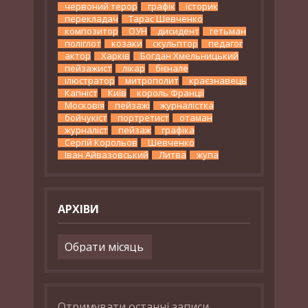
червоний терор
графік
історик
перекладач
Тарас Шевченко
композитор
ОУН
дисидент
гетьман
поліглот
козаки
скульптор
педагог
актор
Харків
Богдан Хмельницький
пейзажист
лікар
бієнале
ілюстратор
митрополит
краєзнавець
Капніст
Київ
король Франції
Московія
пейзажі
журналістка
бойчукіст
портретист
отаман
журналіст
пейзаж
графіка
Сергій Корольов
Шевченко
Іван Айвазовський
Литва
жупа
АРХІВИ
Архіви
Отримувати останні записи