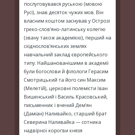
послуговувався руською (мовою
Русі), знав десяток чужих мов. Він
власним коштом заснував у Острозі
греко-слов’яно-латинську колегію
(звану також академією), перший на
східнослов’янських землях
навчальний заклад європейського
типу. Найшанованішими в академії
були богослови й філологи Герасим
Смотрицький та його син Максим
(Мелетій), церковні полемісти Іван
Вишенський і Василь Красовський,
письменник і вчений Дем’ян
(Даміан) Наливайко, старший брат
Северина Наливайка — сотника
надвірної корогви князя