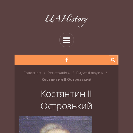
Головна
»
Регістрація
»
Видатні люди
»
Костянтин ІІ Острозький
Костянтин ІІ
Острозький