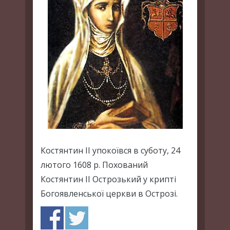
Костянтин ІІ упокоївся в суботу, 24
лютого 1608 р. Похований
Костянтин ІІ Острозький у крипті
Богоявленської церкви в Острозі.