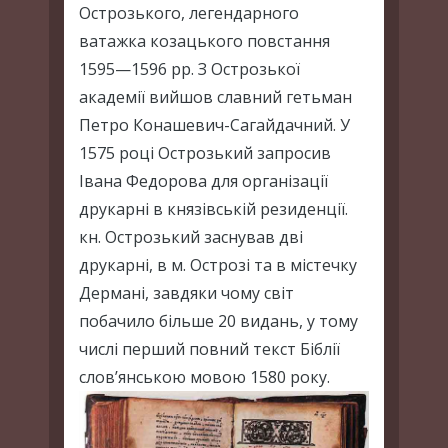
Острозького, легендарного
ватажка козацького повстання
1595—1596 pp. З Острозької
академії вийшов славний гетьман
Петро Конашевич-Сагайдачний. У
1575 році Острозький запросив
Івана Федорова для організації
друкарні в князівській резиденції.
кн. Острозький заснував дві
друкарні, в м. Острозі та в містечку
Дермані, завдяки чому світ
побачило більше 20 видань, у тому
числі перший повний текст Біблії
слов’янською мовою 1580 року.