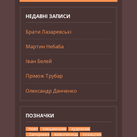
НЕДАВНІ ЗАПИСИ
Брати Лазаревські
Мартин Небаба
Іван Белей
Прімож Трубар
Олександр Данченко
ПОЗНАЧКИ
поет
письменник
художник
Запоріжжя
живописець
козацтво