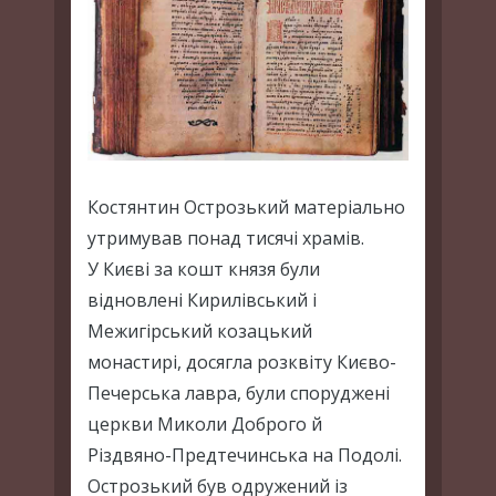
Костянтин Острозький матеріально
утримував понад тисячі храмів.
У Києві за кошт князя були
відновлені Кирилівський і
Межигірський козацький
монастирі, досягла розквіту Києво-
Печерська лавра, були споруджені
церкви Миколи Доброго й
Різдвяно-Предтечинська на Подолі.
Острозький був одружений із