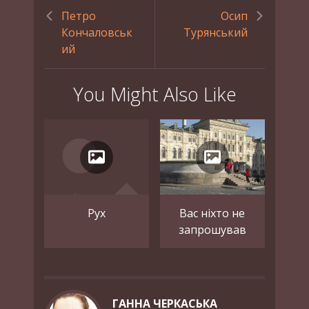
Петро
Осип
Кончаловськ
Турянський
ий
You Might Also Like
Рух
Вас ніхто не
запрошував
ГАННА ЧЕРКАСЬКА