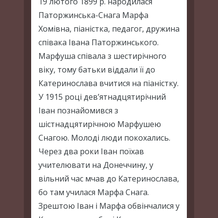
19 лютого 1899 р. народилася
Паторжинська-Снага Марфа
Хомівна, піаністка, педагог, дружина
співака Івана Паторжинського.
Марфуша співала з шестирічного
віку, тому батьки віддали її до
Катеринослава вчитися на піаністку.
У 1915 році дев’ятнадцятирічний
Іван познайомився з
шістнадцятирічною Марфушею
Снагою. Молоді люди покохались.
Через два роки Іван поїхав
учителювати на Донеччину, у
вільний час мчав до Катеринослава,
бо там училася Марфа Снага.
Зрештою Іван і Марфа обвінчалися у