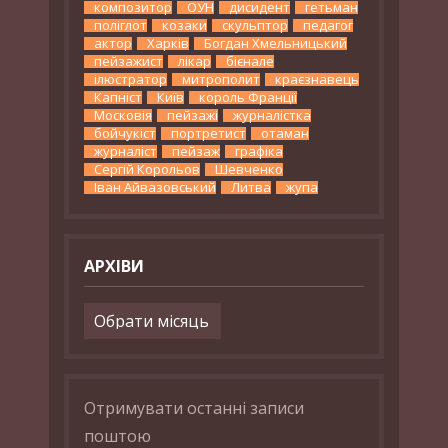
композитор
ОУН
дисидент
гетьман
поліглот
козаки
скульптор
педагог
актор
Харків
Богдан Хмельницький
пейзажист
лікар
бієнале
ілюстратор
митрополит
краєзнавець
Капніст
Київ
король Франції
Московія
пейзажі
журналістка
бойчукіст
портретист
отаман
журналіст
пейзаж
графіка
Сергій Корольов
Шевченко
Іван Айвазовський
Литва
жупа
АРХІВИ
Архіви
Отримувати останні записи
поштою