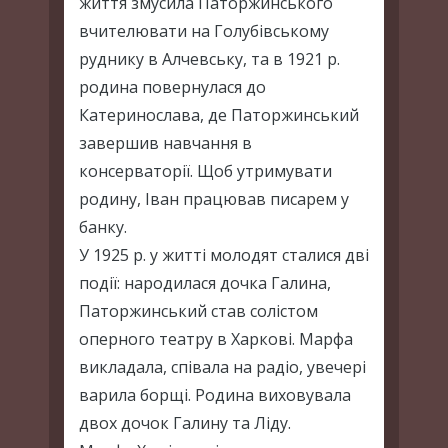
життя змусила Паторжинського
вчителювати на Голубівському
руднику в Алчевську, та в 1921 р.
родина повернулася до
Катеринослава, де Паторжинський
завершив навчання в
консерваторії. Щоб утримувати
родину, Іван працював писарем у
банку.
У 1925 р. у житті молодят сталися дві
події: народилася дочка Галина,
Паторжинський став солістом
оперного театру в Харкові. Марфа
викладала, співала на радіо, увечері
варила борщі. Родина виховувала
двох дочок Галину та Ліду.