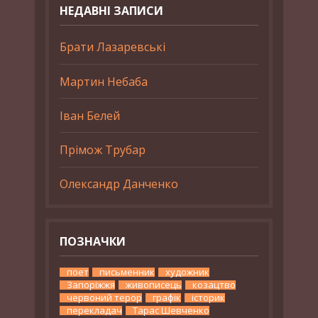
НЕДАВНІ ЗАПИСИ
Брати Лазаревські
Мартин Небаба
Іван Белей
Прімож Трубар
Олександр Данченко
ПОЗНАЧКИ
поет
письменник
художник
Запоріжжя
живописець
козацтво
червоний терор
графік
історик
перекладач
Тарас Шевченко