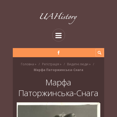
Головна
»
Регістрація
»
Видатні люди
»
Марфа Паторжинська-Снага
Марфа
Паторжинська-Снага