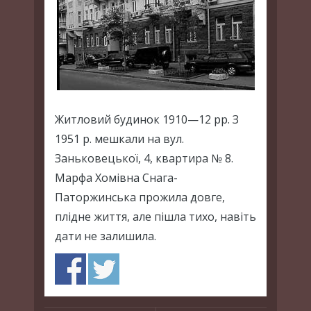
Житловий будинок 1910—12 рр. З
1951 р. мешкали на вул.
Заньковецької, 4, квартира № 8.
Марфа Хомівна Снага-
Паторжинська прожила довге,
плідне життя, але пішла тихо, навіть
дати не залишила.