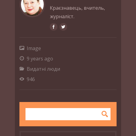
Краєзнавець, вчитель,
журналіст.
Image
9 years ago
Видатні люди
946