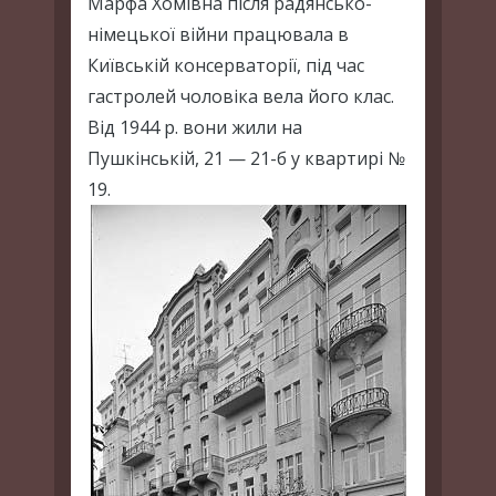
Марфа Хомівна після радянсько-
німецької війни працювала в
Київській консерваторії, під час
гастролей чоловіка вела його клас.
Від 1944 р. вони жили на
Пушкінській, 21 — 21-б у квартирі №
19.