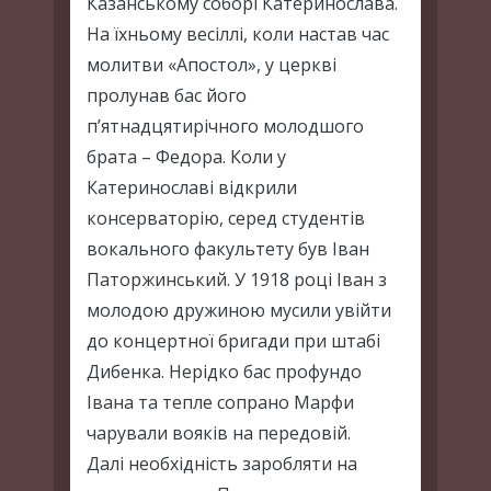
Казанському соборі Катеринослава.
На їхньому весіллі, коли настав час
молитви «Апостол», у церкві
пролунав бас його
п’ятнадцятирічного молодшого
брата – Федора. Коли у
Катеринославі відкрили
консерваторію, серед студентів
вокального факультету був Іван
Паторжинський. У 1918 році Іван з
молодою дружиною мусили увійти
до концертної бригади при штабі
Дибенка. Нерідко бас профундо
Івана та тепле сопрано Марфи
чарували вояків на передовій.
Далі необхідність заробляти на